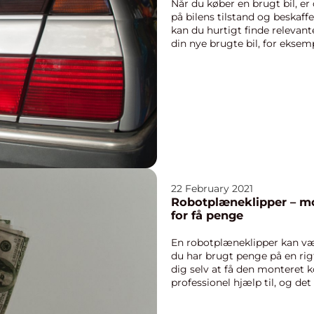
Når du køber en brugt bil, 
på bilens tilstand og beskaf
kan du hurtigt finde relevan
din nye brugte bil, for ekse
hvornår de...
22 February 2021
Robotplæneklipper – mon
for få penge
En robotplæneklipper kan væ
du har brugt penge på en rig
dig selv at få den monteret k
professionel hjælp til, og det
tage ...