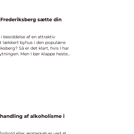
 Frederiksberg sætte din
 besiddelse af en attraktiv
et lækkert byhus i den populære
erg? Så er det klart, hvis I har
ytningen. Men I bør klappe hesten
ehandling af alkoholisme i
rforhold eller ægteskab er ved at