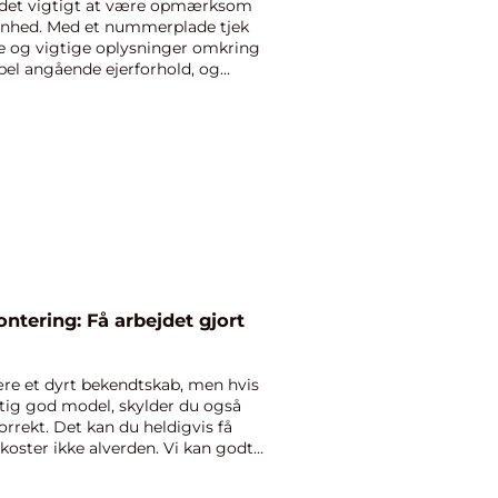
er det vigtigt at være opmærksom
fenhed. Med et nummerplade tjek
te og vigtige oplysninger omkring
mpel angående ejerforhold, og
tering: Få arbejdet gjort
re et dyrt bekendtskab, men hvis
tig god model, skylder du også
orrekt. Det kan du heldigvis få
 koster ikke alverden. Vi kan godt