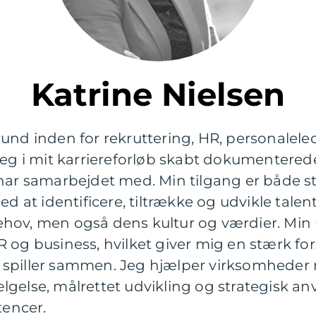
Katrine Nielsen
rund inden for rekruttering, HR, personalel
jeg i mit karriereforløb skabt dokumentered
har samarbejdet med. Min tilgang er både st
ed at identificere, tiltrække og udvikle talen
ehov, men også dens kultur og værdier. M
 og business, hvilket giver mig en stærk for
 spiller sammen. Jeg hjælper virksomheder
gelse, målrettet udvikling og strategisk an
encer.