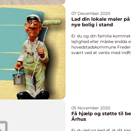
07 December 2020
Lad din lokale maler på
nye bolig i stand
Er du og din familie kommet i
lejlighed eller måske endda 
hovedstadskommune Frederiksb
svært ved at vente med indfl
og måske l...
05 November 2020
Få hjælp og støtte til b
Århus
Er du led og ked af, at dit pa