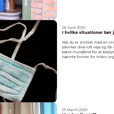
26 June 2020
I hvilke situationer bø
Når du er smittet med en viru
påvirker dine luft veje og får 
bære mundbind for at beskyt
nævnte former for mikro orga
01 March 2020