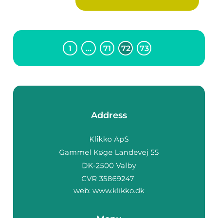
1
…
71
72
73
Address
web:
www.klikko.dk