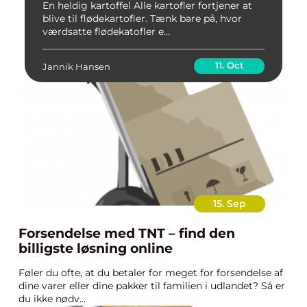
En heldig kartoffel Alle kartofler fortjener at
blive til flødekartofler. Tænk bare på, hvor
værdsatte flødekatofler e...
11. Oct
Jannik Hansen
15. Sep
Forsendelse med TNT – find den
billigste løsning online
Føler du ofte, at du betaler for meget for forsendelse af
dine varer eller dine pakker til familien i udlandet? Så er
du ikke nødv...