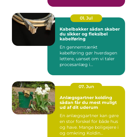
01. Jul
Kabelbakker sådan skaber
du sikker og fleksibel
kabelføring
En gennemtænkt
kabelføring gør hverdagen
lettere, uanset om vi taler
procesanlæg i
fødevareindustrie...
07. Jun
Anlægsgartner kolding
sådan får du mest muligt
ud af dit uderum
En anlægsgartner kan gøre
en stor forskel for både hus
og have. Mange boligejere i
og omkring Koldin...