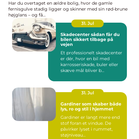
Har du overtaget en ældre bolig, hvor de gamle
fernisgulve stadig ligger og skinner med sin rød-brune
højglans – og få...
31. Jul
Skadecenter sådan får du
bilen sikkert tilbage på
vejen
Et professionelt skadecenter
er dér, hvor en bil med
karrosseriskade, buler eller
skæve mål bliver b...
31. Jul
Gardiner som skaber både
lys, ro og stil i hjemmet
Gardiner er langt mere end
stof foran et vindue. De
påvirker lyset i rummet,
støjniveau...