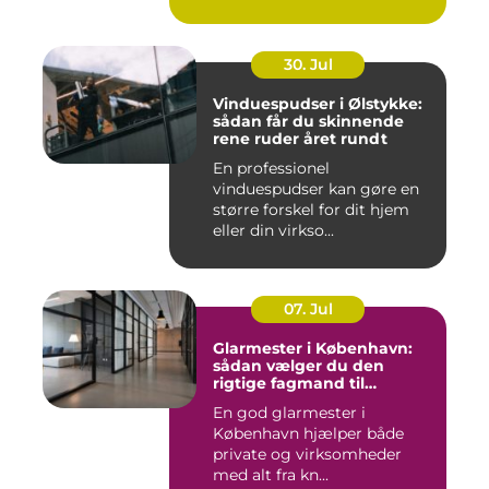
30. Jul
Vinduespudser i Ølstykke:
sådan får du skinnende
rene ruder året rundt
En professionel
vinduespudser kan gøre en
større forskel for dit hjem
eller din virkso...
07. Jul
Glarmester i København:
sådan vælger du den
rigtige fagmand til
glasopgaver
En god glarmester i
København hjælper både
private og virksomheder
med alt fra kn...