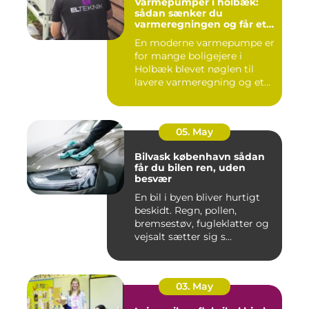
Varmepumper i holbæk:
sådan sænker du
varmeregningen og får et
bedre indeklima
En moderne varmepumpe er
for mange boligejere i
Holbæk blevet nøglen til
lavere varmeregning og et
m...
05. May
Bilvask københavn sådan
får du bilen ren, uden
besvær
En bil i byen bliver hurtigt
beskidt. Regn, pollen,
bremsestøv, fugleklatter og
vejsalt sætter sig s...
03. May