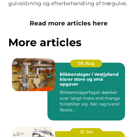
gulvslibning og efterbehandling af trægulve.
Read more articles here
More articles
03. Aug
Blikkenslager i Vestjylland
klarer store og små
opgaver
Blikkenslagerfaget dækker
over langt mere end mange
forestiller sig. Når regnvand
l&osla...
31. Jul