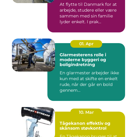
At flytte til Danmark for at
arbejde, studere eller være
sammen med sin familie
lyder enkelt. I prak...
01. Apr
Glarmesterens rolle i
moderne byggeri og
boligindretning
En glarmester arbejder ikke
kun med at skifte en enkelt
rude, når der går en bold
gennem...
10. Mar
Tågekanon effektiv og
skånsom støvkontrol
En Tågekanon bruges til at