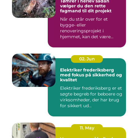
Tømrer i herlev sådan
vælger du den rette
fagmand til dit projekt
Når du står over for et
bygge- eller
renoveringsprojekt i
hjemmet, kan det være
svært at vide, hvor ...
02. Jun
Elektriker frederiksberg
med fokus på sikkerhed og
kvalitet
Elektriker frederiksberg er et
søgte begreb for beboere og
virksomheder, der har brug
for sikkert ud...
11. May