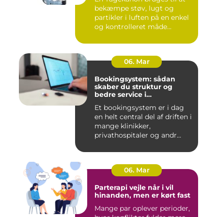
bekæmpe støv, lugt og
partikler i luften på en enkel
og kontrolleret måde...
06. Mar
Bookingsystem: sådan
skaber du struktur og
bedre service i
sundhedssektoren
Et bookingsystem er i dag
en helt central del af driften i
mange klinikker,
privathospitaler og andr...
06. Mar
Parterapi vejle når i vil
hinanden, men er kørt fast
Mange par oplever perioder,