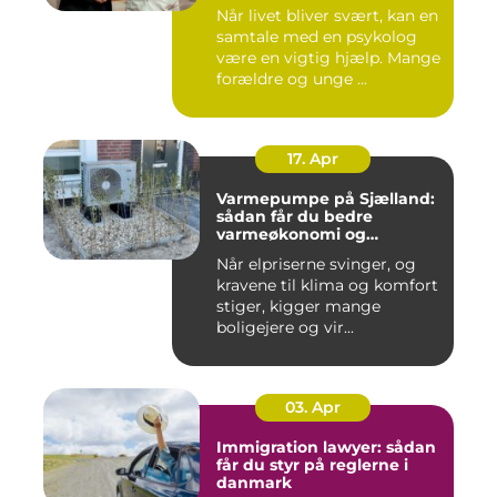
Når livet bliver svært, kan en
samtale med en psykolog
være en vigtig hjælp. Mange
forældre og unge ...
17. Apr
Varmepumpe på Sjælland:
sådan får du bedre
varmeøkonomi og
indeklima
Når elpriserne svinger, og
kravene til klima og komfort
stiger, kigger mange
boligejere og vir...
03. Apr
Immigration lawyer: sådan
får du styr på reglerne i
danmark