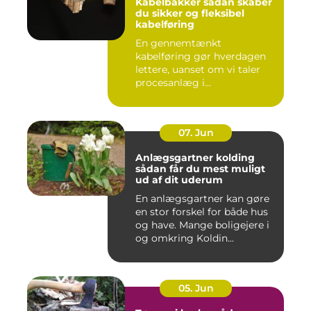
Kabelbakker sådan skaber
du sikker og fleksibel
kabelføring
En gennemtænkt
kabelføring gør hverdagen
lettere, uanset om vi taler
procesanlæg i
fødevareindustrie...
07. Jun
Anlægsgartner kolding
sådan får du mest muligt
ud af dit uderum
En anlægsgartner kan gøre
en stor forskel for både hus
og have. Mange boligejere i
og omkring Koldin...
05. Jun