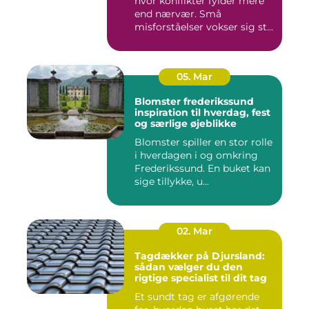
hvor konflikter fylder mere
end nærvær. Små
misforståelser vokser sig st...
05. Mar
Blomster frederikssund
inspiration til hverdag, fest
og særlige øjeblikke
Blomster spiller en stor rolle
i hverdagen i og omkring
Frederikssund. En buket kan
sige tillykke, u...
02. Mar
Tagdækker på Djursland:
sådan vælger du den
rigtige specialist til dit tag
Et sundt tag er afgørende