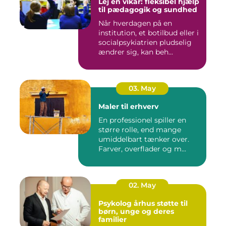
Lej en vikar: fleksibel hjælp
til pædagogik og sundhed
Når hverdagen på en
institution, et botilbud eller i
socialpsykiatrien pludselig
ændrer sig, kan beh...
03. May
Maler til erhverv
En professionel spiller en
større rolle, end mange
umiddelbart tænker over.
Farver, overflader og m...
02. May
Psykolog århus støtte til
børn, unge og deres
familier