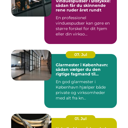
Vinduespudser i Ølstykke:
sådan får du skinnende
rene ruder året rundt
En professionel
vinduespudser kan gøre en
større forskel for dit hjem
eller din virkso...
07. Jul
Glarmester i København:
sådan vælger du den
rigtige fagmand til
glasopgaver
En god glarmester i
København hjælper både
private og virksomheder
med alt fra kn...
01. Jul