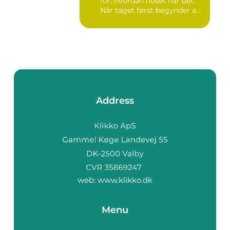
for, hvordan huset har det.
Når taget først begynder a...
Address
web:
www.klikko.dk
Menu