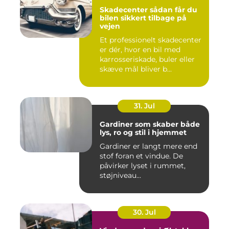
Skadecenter sådan får du
bilen sikkert tilbage på
vejen
Et professionelt skadecenter
er dér, hvor en bil med
karrosseriskade, buler eller
skæve mål bliver b...
31. Jul
Gardiner som skaber både
lys, ro og stil i hjemmet
Gardiner er langt mere end
stof foran et vindue. De
påvirker lyset i rummet,
støjniveau...
30. Jul