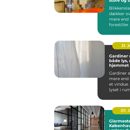
store og 
opgaver
Blikkensl
dækker ov
mere end
forestiller
regnvand l
31. J
Gardiner
både lys, r
hjemmet
Gardiner e
mere end 
et vindue.
lyset i ru
støjniveau.
07. 
Glarmeste
Københav