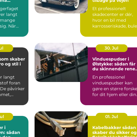
små
tilbage på vejen
agerfaget
Et professionelt
er langt
skadecenter er dér,
 mange
hvor en bil med
 sig. Når
karrosseriskade, bule
&osla...
eller skæve mål bliv
b...
ul
30. Jul
 som skaber
Vinduespudser i
o og stil i
Ølstykke: sådan får
du skinnende rene
ruder året rundt
r langt
En professionel
stof foran
vinduespudser kan
 De påvirker
gøre en større forske
mmet,
for dit hjem eller din
..
virkso...
Jul
01. Jul
r i
Kabelbakker sådan
n: sådan
skaber du sikker og