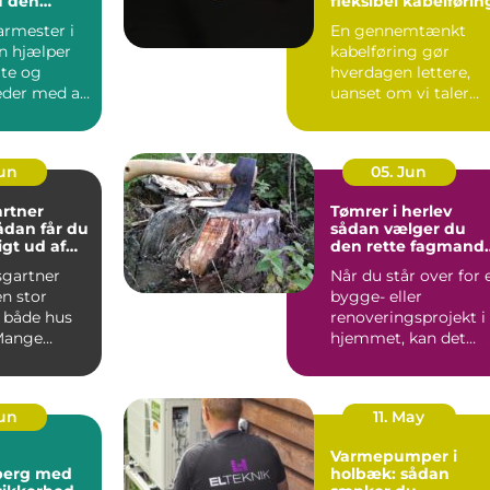
u den
fleksibel kabelførin
agmand til
armester i
En gennemtænkt
ver
n hjælper
kabelføring gør
ate og
hverdagen lettere,
der med alt
uanset om vi taler
procesanlæg i
fødevareindustrie...
Jun
05. Jun
rtner
Tømrer i herlev
sådan vælger du
gt ud af
den rette fagmand
um
til dit projekt
gartner
Når du står over for 
n stor
bygge- eller
r både hus
renoveringsprojekt i
Mange
hjemmet, kan det
 i og
være svært at vide,
ldin...
hvor ...
Jun
11. May
Varmepumper i
sberg med
holbæk: sådan