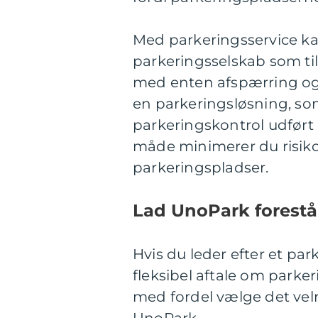
Med parkeringsservice k
parkeringsselskab som til
med enten afspærring o
en parkeringsløsning, s
parkeringskontrol udført 
måde minimerer du risik
parkeringspladser.
Lad UnoPark forestå
Hvis du leder efter et p
fleksibel aftale om parke
med fordel vælge det ve