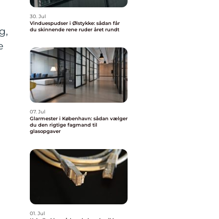
30. Jul
Vinduespudser i Ølstykke: sådan får
g,
du skinnende rene ruder året rundt
e
07. Jul
Glarmester i København: sådan vælger
du den rigtige fagmand til
glasopgaver
01. Jul