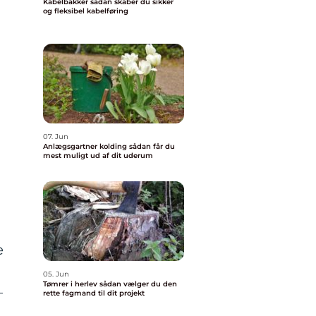
Kabelbakker sådan skaber du sikker
og fleksibel kabelføring
07. Jun
Anlægsgartner kolding sådan får du
mest muligt ud af dit uderum
n
g
e
05. Jun
Tømrer i herlev sådan vælger du den
–
rette fagmand til dit projekt