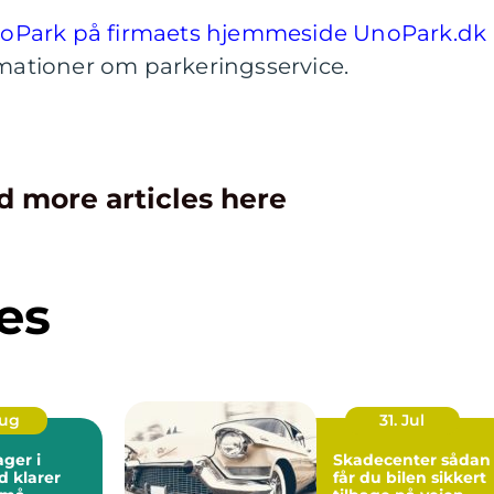
oPark på firmaets hjemmeside UnoPark.dk
rmationer om parkeringsservice.
d more articles here
es
Aug
31. Jul
ager i
Skadecenter sådan
d klarer
får du bilen sikkert