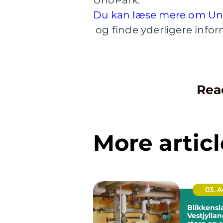
UnoPark.
Du kan læse mere om Un
og finde yderligere info
Rea
More articl
03. 
Blikkensl
Vestjyllan