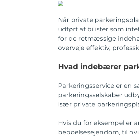
Når private parkeringspla
udført af bilister som inte
for de retmæssige indehav
overveje effektiv, profess
Hvad indebærer park
Parkeringsservice er en s
parkeringsselskaber udbyd
især private parkeringspl
Hvis du for eksempel er an
beboelsesejendom, til hvi