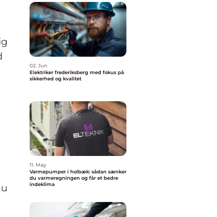
ig
d
02. Jun
Elektriker frederiksberg med fokus på
sikkerhed og kvalitet
11. May
Varmepumper i holbæk: sådan sænker
du varmeregningen og får et bedre
indeklima
du