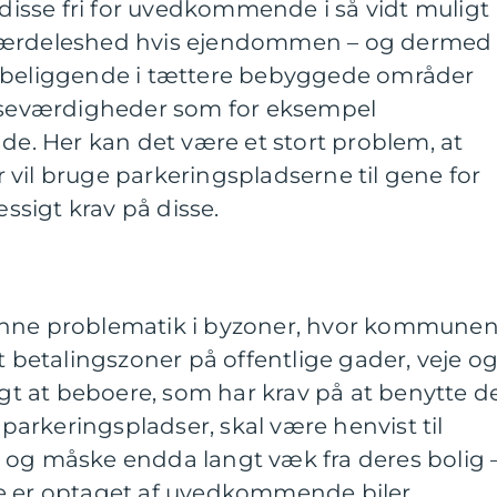
 disse fri for uvedkommende i så vidt muligt
 særdeleshed hvis ejendommen – og dermed
r beliggende i tættere bebyggede områder
g seværdigheder som for eksempel
nde. Her kan det være et stort problem, at
vil bruge parkeringspladserne til gene for
sigt krav på disse.
enne problematik i byzoner, hvor kommune
t betalingszoner på offentlige gader, veje o
ligt at beboere, som har krav på at benytte d
arkeringspladser, skal være henvist til
 og måske endda langt væk fra deres bolig 
e er optaget af uvedkommende biler.