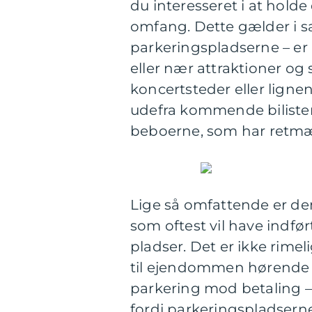
du interesseret i at holde
omfang. Dette gælder i
parkeringspladserne – e
eller nær attraktioner o
koncertsteder eller ligne
udefra kommende bilister 
beboerne, som har retmæs
Lige så omfattende er d
som oftest vil have indfør
pladser. Det er ikke rime
til ejendommen hørende p
parkering mod betaling –
fordi parkeringspladsern