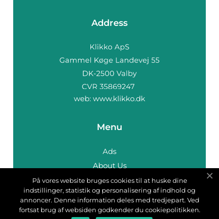
Address
web:
www.klikko.dk
Menu
Ads
About Us
Cookies
På vores website bruges cookies til at huske dine
indstillinger, statistik og personalisering af indhold og
Contact
annoncer. Denne information deles med tredjepart. Ved
Sitemap
fortsat brug af websiden godkender du cookiepolitikken.