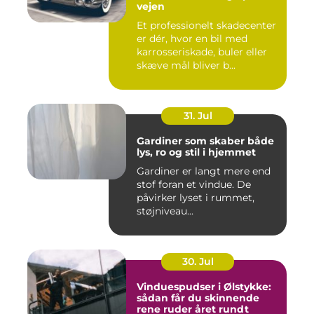
vejen
Et professionelt skadecenter
er dér, hvor en bil med
karrosseriskade, buler eller
skæve mål bliver b...
31. Jul
Gardiner som skaber både
lys, ro og stil i hjemmet
Gardiner er langt mere end
stof foran et vindue. De
påvirker lyset i rummet,
støjniveau...
30. Jul
Vinduespudser i Ølstykke:
sådan får du skinnende
rene ruder året rundt