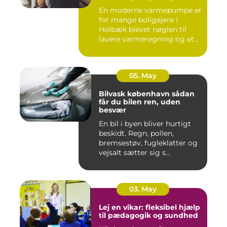
bedre indeklima
En moderne varmepumpe er
for mange boligejere i
Holbæk blevet nøglen til
lavere varmeregning og et
m...
05. May
Bilvask københavn sådan
får du bilen ren, uden
besvær
En bil i byen bliver hurtigt
beskidt. Regn, pollen,
bremsestøv, fugleklatter og
vejsalt sætter sig s...
03. May
Lej en vikar: fleksibel hjælp
til pædagogik og sundhed