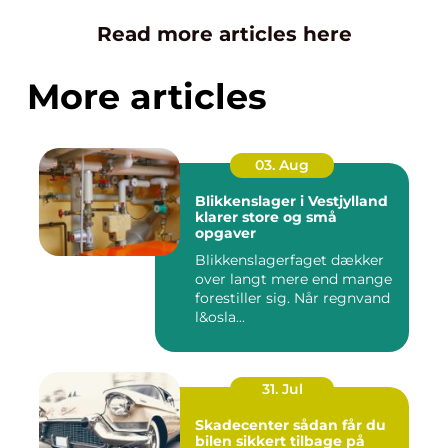
Read more articles here
More articles
03. Aug
Blikkenslager i Vestjylland
klarer store og små
opgaver
Blikkenslagerfaget dækker
over langt mere end mange
forestiller sig. Når regnvand
l&osla...
31. Jul
Skadecenter sådan får du
bilen sikkert tilbage på