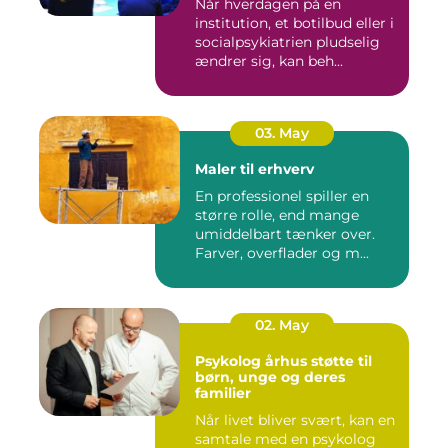
Når hverdagen på en
institution, et botilbud eller i
socialpsykiatrien pludselig
ændrer sig, kan beh...
03. May
Maler til erhverv
En professionel spiller en
større rolle, end mange
umiddelbart tænker over.
Farver, overflader og m...
02. May
Psykolog århus støtte til
børn, unge og deres
familier
Når livet bliver svært, kan en
samtale med en psykolog