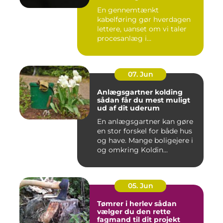
En gennemtænkt
kabelføring gør hverdagen
lettere, uanset om vi taler
procesanlæg i
fødevareindustrie...
07. Jun
Anlægsgartner kolding
sådan får du mest muligt
ud af dit uderum
En anlægsgartner kan gøre
en stor forskel for både hus
og have. Mange boligejere i
og omkring Koldin...
05. Jun
Tømrer i herlev sådan
vælger du den rette
fagmand til dit projekt