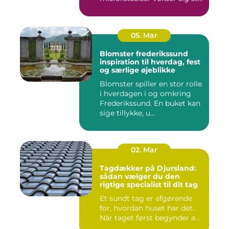
05. Mar
Blomster frederikssund
inspiration til hverdag, fest
og særlige øjeblikke
Blomster spiller en stor rolle
i hverdagen i og omkring
Frederikssund. En buket kan
sige tillykke, u...
02. Mar
Tagdækker på Djursland:
sådan vælger du den
rigtige specialist til dit tag
Et sundt tag er afgørende
for, hvordan huset har det.
Når taget først begynder a...