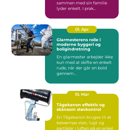
sammen med sin familie
lyder enkelt. I prak...
01. Apr
Glarmesterens rolle i
moderne byggeri og
boligindretning
En glarmester arbejder ikke
kun med at skifte en enkelt
rude, når der går en bold
gennem...
10. Mar
Tågekanon effektiv og
skånsom støvkontrol
En Tågekanon bruges til at
bekæmpe støv, lugt og
partikler i luften på en enkel