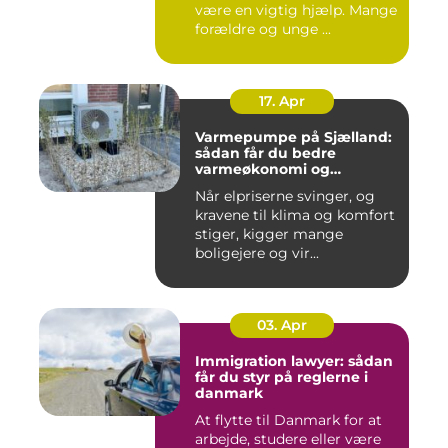
være en vigtig hjælp. Mange
forældre og unge ...
17. Apr
Varmepumpe på Sjælland:
sådan får du bedre
varmeøkonomi og
indeklima
Når elpriserne svinger, og
kravene til klima og komfort
stiger, kigger mange
boligejere og vir...
03. Apr
Immigration lawyer: sådan
får du styr på reglerne i
danmark
At flytte til Danmark for at
arbejde, studere eller være