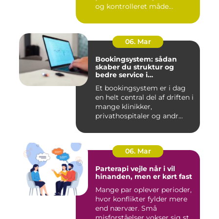
og kontrolleret måde...
06. Mar
Bookingsystem: sådan
skaber du struktur og
bedre service i
sundhedssektoren
Et bookingsystem er i dag
en helt central del af driften i
mange klinikker,
privathospitaler og andr...
06. Mar
Parterapi vejle når i vil
hinanden, men er kørt fast
Mange par oplever perioder,
hvor konflikter fylder mere
end nærvær. Små
misforståelser vokser sig st...