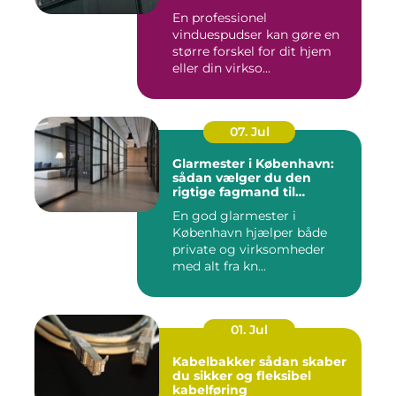
En professionel
vinduespudser kan gøre en
større forskel for dit hjem
eller din virkso...
07. Jul
Glarmester i København:
sådan vælger du den
rigtige fagmand til
glasopgaver
En god glarmester i
København hjælper både
private og virksomheder
med alt fra kn...
01. Jul
Kabelbakker sådan skaber
du sikker og fleksibel
kabelføring