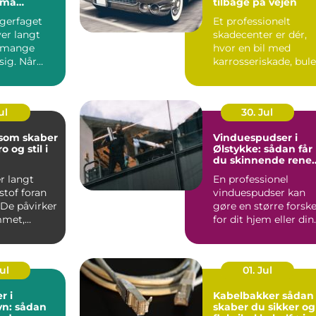
små
tilbage på vejen
agerfaget
Et professionelt
er langt
skadecenter er dér,
 mange
hvor en bil med
 sig. Når
karrosseriskade, bule
&osla...
eller skæve mål bliv
b...
ul
30. Jul
 som skaber
Vinduespudser i
o og stil i
Ølstykke: sådan får
du skinnende rene
ruder året rundt
r langt
En professionel
stof foran
vinduespudser kan
 De påvirker
gøre en større forske
mmet,
for dit hjem eller din
..
virkso...
Jul
01. Jul
r i
Kabelbakker sådan
n: sådan
skaber du sikker og