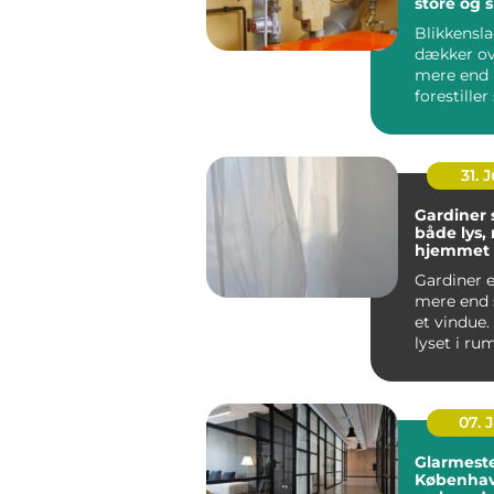
store og 
opgaver
Blikkensl
dækker ov
mere end
forestiller
regnvand l
31. J
Gardiner
både lys, r
hjemmet
Gardiner e
mere end 
et vindue.
lyset i ru
støjniveau.
07. 
Glarmeste
Københav