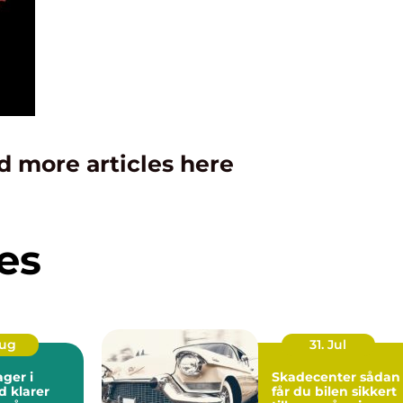
d more articles here
es
Aug
31. Jul
ager i
Skadecenter sådan
d klarer
får du bilen sikkert