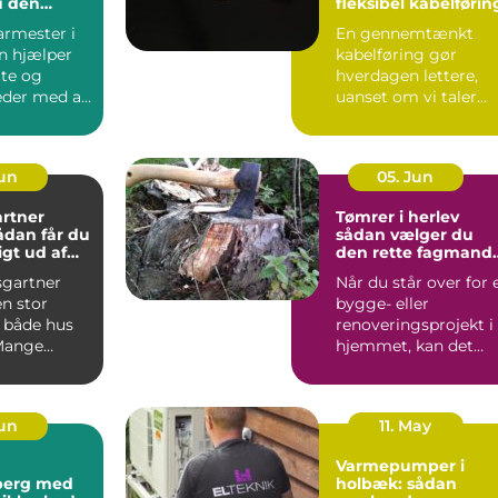
u den
fleksibel kabelførin
agmand til
armester i
En gennemtænkt
ver
n hjælper
kabelføring gør
ate og
hverdagen lettere,
der med alt
uanset om vi taler
procesanlæg i
fødevareindustrie...
Jun
05. Jun
rtner
Tømrer i herlev
sådan vælger du
gt ud af
den rette fagmand
um
til dit projekt
gartner
Når du står over for 
n stor
bygge- eller
r både hus
renoveringsprojekt i
Mange
hjemmet, kan det
 i og
være svært at vide,
ldin...
hvor ...
Jun
11. May
Varmepumper i
sberg med
holbæk: sådan