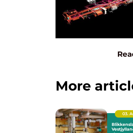
Rea
More articl
03. 
Blikkensl
Vestjyllan