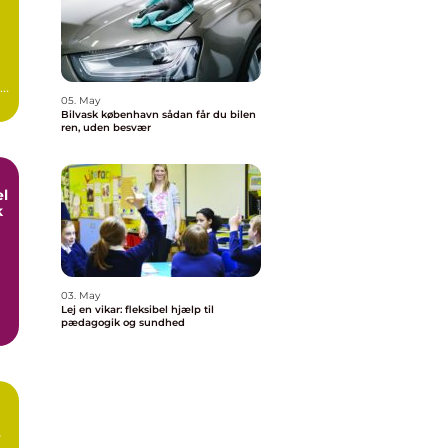
g
en
05. May
Bilvask københavn sådan får du bilen
ren, uden besvær
el
k
03. May
Lej en vikar: fleksibel hjælp til
pædagogik og sundhed
,
e