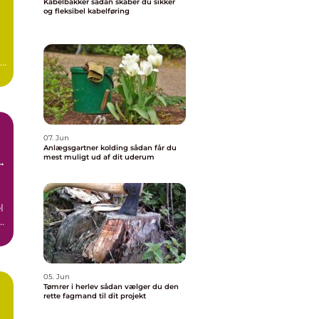
Kabelbakker sådan skaber du sikker
og fleksibel kabelføring
r
er
07. Jun
Anlægsgartner kolding sådan får du
mest muligt ud af dit uderum
l
05. Jun
Tømrer i herlev sådan vælger du den
rette fagmand til dit projekt