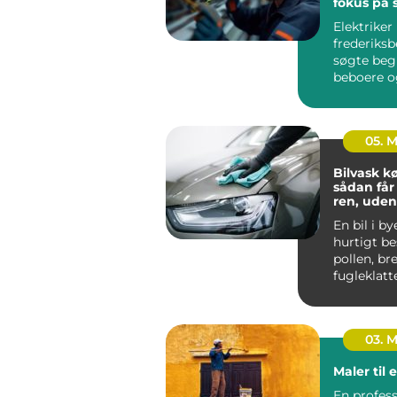
fokus på 
og kvalite
Elektriker
frederiksb
søgte beg
beboere o
virksomhe
brug for si
05. 
Bilvask 
sådan får
ren, ude
En bil i by
hurtigt be
pollen, br
fugleklatt
sætter sig 
03. 
Maler til 
En professione