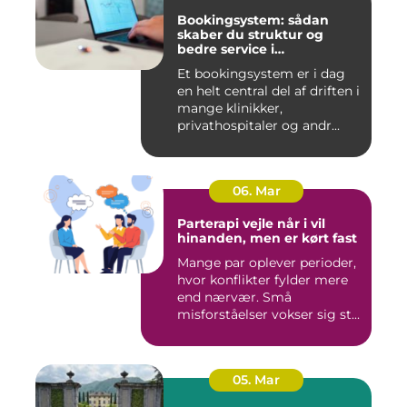
Bookingsystem: sådan
skaber du struktur og
bedre service i
sundhedssektoren
Et bookingsystem er i dag
en helt central del af driften i
mange klinikker,
privathospitaler og andr...
06. Mar
Parterapi vejle når i vil
hinanden, men er kørt fast
Mange par oplever perioder,
hvor konflikter fylder mere
end nærvær. Små
misforståelser vokser sig st...
05. Mar