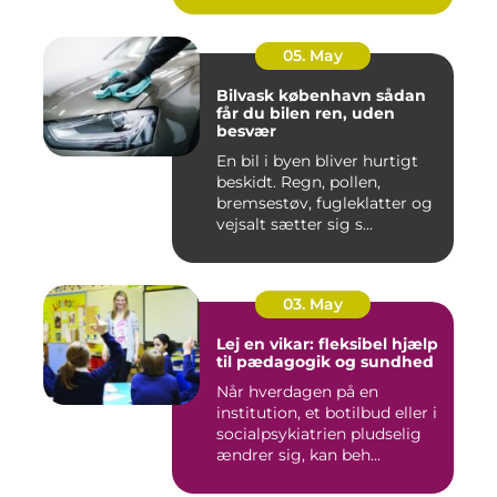
05. May
Bilvask københavn sådan
får du bilen ren, uden
besvær
En bil i byen bliver hurtigt
beskidt. Regn, pollen,
bremsestøv, fugleklatter og
vejsalt sætter sig s...
03. May
Lej en vikar: fleksibel hjælp
til pædagogik og sundhed
Når hverdagen på en
institution, et botilbud eller i
socialpsykiatrien pludselig
ændrer sig, kan beh...