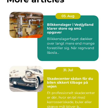
03. Aug
Blikkenslager i Vestjylland
klarer store og små
opgaver
Blikkenslagerfaget dækker
over langt mere end mange
forestiller sig. Når regnvand
l&osla...
31. Jul
Skadecenter sådan får du
bilen sikkert tilbage på
vejen
Et professionelt skadecenter
er dér, hvor en bil med
karrosseriskade, buler eller
skæve mål bliver b...