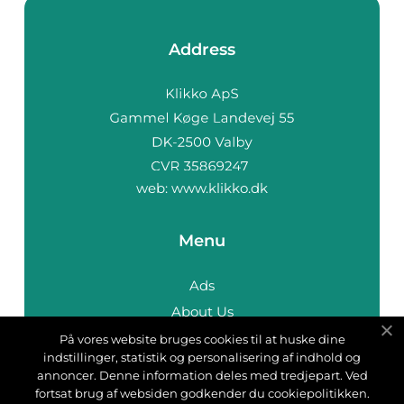
Address
web:
www.klikko.dk
Menu
Ads
About Us
Cookies
På vores website bruges cookies til at huske dine
indstillinger, statistik og personalisering af indhold og
Contact
annoncer. Denne information deles med tredjepart. Ved
Sitemap
fortsat brug af websiden godkender du cookiepolitikken.