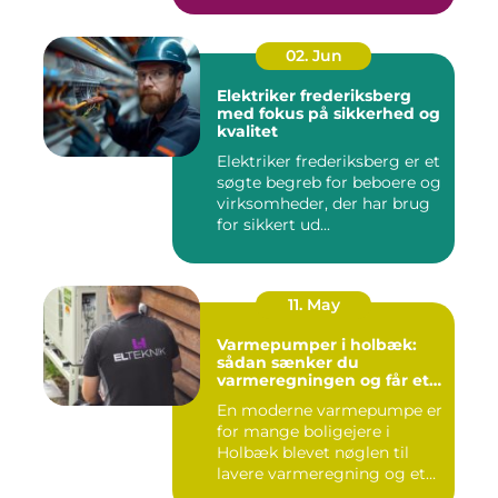
02. Jun
Elektriker frederiksberg
med fokus på sikkerhed og
kvalitet
Elektriker frederiksberg er et
søgte begreb for beboere og
virksomheder, der har brug
for sikkert ud...
11. May
Varmepumper i holbæk:
sådan sænker du
varmeregningen og får et
bedre indeklima
En moderne varmepumpe er
for mange boligejere i
Holbæk blevet nøglen til
lavere varmeregning og et
m...