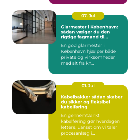
07. Jul
Glarmester i København:
sådan vælger du den
rigtige fagmand til
glasopgaver
En god glarmester i
København hjælper både
private og virksomheder
med alt fra kn...
01. Jul
Kabelbakker sådan skaber
du sikker og fleksibel
kabelføring
En gennemtænkt
kabelføring gør hverdagen
lettere, uanset om vi taler
procesanlæg i
fødevareindustrie...