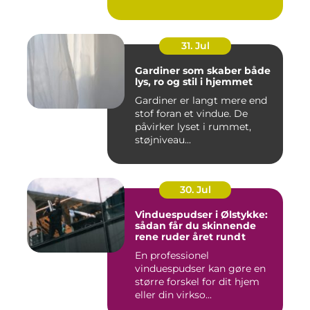
31. Jul
Gardiner som skaber både
lys, ro og stil i hjemmet
Gardiner er langt mere end
stof foran et vindue. De
påvirker lyset i rummet,
støjniveau...
30. Jul
Vinduespudser i Ølstykke:
sådan får du skinnende
rene ruder året rundt
En professionel
vinduespudser kan gøre en
større forskel for dit hjem
eller din virkso...