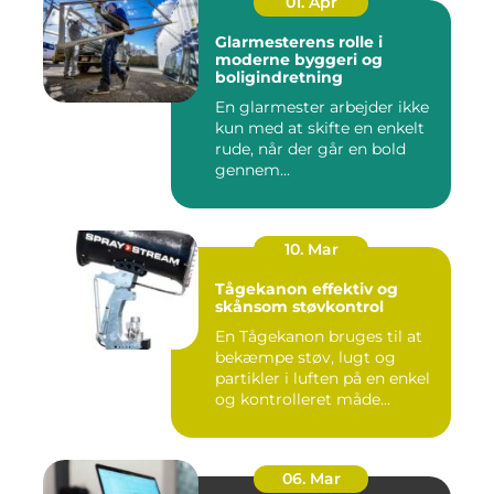
01. Apr
Glarmesterens rolle i
moderne byggeri og
boligindretning
En glarmester arbejder ikke
kun med at skifte en enkelt
rude, når der går en bold
gennem...
10. Mar
Tågekanon effektiv og
skånsom støvkontrol
En Tågekanon bruges til at
bekæmpe støv, lugt og
partikler i luften på en enkel
og kontrolleret måde...
06. Mar