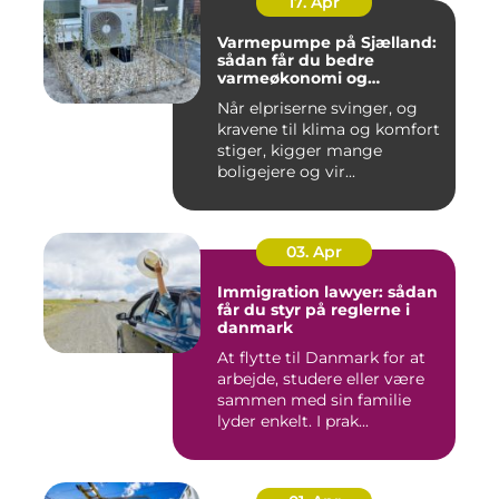
17. Apr
Varmepumpe på Sjælland:
sådan får du bedre
varmeøkonomi og
indeklima
Når elpriserne svinger, og
kravene til klima og komfort
stiger, kigger mange
boligejere og vir...
03. Apr
Immigration lawyer: sådan
får du styr på reglerne i
danmark
At flytte til Danmark for at
arbejde, studere eller være
sammen med sin familie
lyder enkelt. I prak...