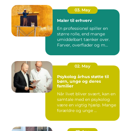
03. May
Maler til erhverv
En professionel spiller en
større rolle, end mange
umiddelbart tænker over.
Farver, overflader og m...
02. May
Psykolog århus støtte til
børn, unge og deres
familier
Når livet bliver svært, kan en
samtale med en psykolog
være en vigtig hjælp. Mange
forældre og unge ...