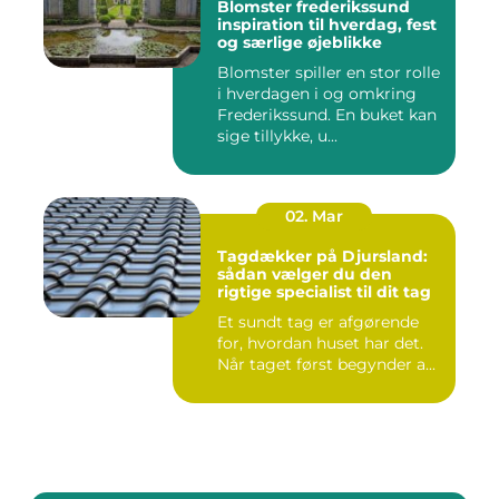
Blomster frederikssund
inspiration til hverdag, fest
og særlige øjeblikke
Blomster spiller en stor rolle
i hverdagen i og omkring
Frederikssund. En buket kan
sige tillykke, u...
02. Mar
Tagdækker på Djursland:
sådan vælger du den
rigtige specialist til dit tag
Et sundt tag er afgørende
for, hvordan huset har det.
Når taget først begynder a...