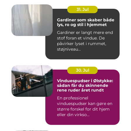
31. Jul
Gardiner som skaber både
lys, ro og stil i hjemmet
Gardiner er langt mere end
stof foran et vindue. De
påvirker lyset i rummet,
støjniveau...
30. Jul
Vinduespudser i Ølstykke:
sådan får du skinnende
rene ruder året rundt
En professionel
vinduespudser kan gøre en
større forskel for dit hjem
eller din virkso...