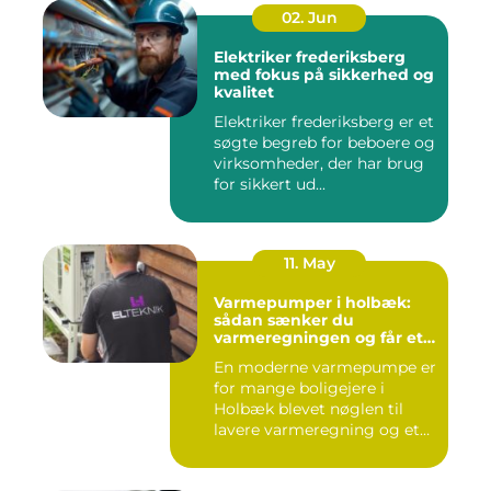
02. Jun
Elektriker frederiksberg
med fokus på sikkerhed og
kvalitet
Elektriker frederiksberg er et
søgte begreb for beboere og
virksomheder, der har brug
for sikkert ud...
11. May
Varmepumper i holbæk:
sådan sænker du
varmeregningen og får et
bedre indeklima
En moderne varmepumpe er
for mange boligejere i
Holbæk blevet nøglen til
lavere varmeregning og et
m...