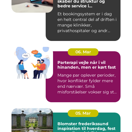
skaber du struktur og
bedre service i
sundhedssektoren
Et bookingsystem er i dag
en helt central del af driften i
mange klinikker,
privathospitaler og andr...
06. Mar
Parterapi vejle når i vil
hinanden, men er kørt fast
Mange par oplever perioder,
hvor konflikter fylder mere
end nærvær. Små
misforståelser vokser sig st...
05. Mar
Blomster frederikssund
inspiration til hverdag, fest