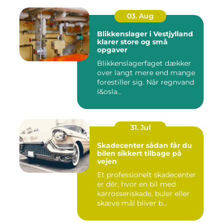
03. Aug
Blikkenslager i Vestjylland
klarer store og små
opgaver
Blikkenslagerfaget dækker
over langt mere end mange
forestiller sig. Når regnvand
l&osla...
31. Jul
Skadecenter sådan får du
bilen sikkert tilbage på
vejen
Et professionelt skadecenter
er dér, hvor en bil med
karrosseriskade, buler eller
skæve mål bliver b...