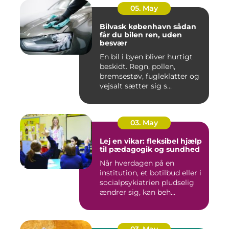
05. May
Bilvask københavn sådan
får du bilen ren, uden
besvær
En bil i byen bliver hurtigt
beskidt. Regn, pollen,
bremsestøv, fugleklatter og
vejsalt sætter sig s...
03. May
Lej en vikar: fleksibel hjælp
til pædagogik og sundhed
Når hverdagen på en
institution, et botilbud eller i
socialpsykiatrien pludselig
ændrer sig, kan beh...