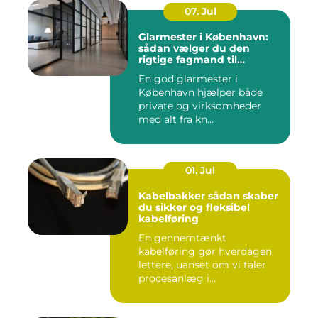
07. Jul
Glarmester i København:
sådan vælger du den
rigtige fagmand til
glasopgaver
En god glarmester i
København hjælper både
private og virksomheder
med alt fra kn...
01. Jul
Kabelbakker sådan skaber
du sikker og fleksibel
kabelføring
En gennemtænkt
kabelføring gør hverdagen
lettere, uanset om vi taler
procesanlæg i
fødevareindustrie...