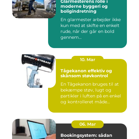
Glarmesterens rolle i
moderne byggeri og
boligindretning
En glarmester arbejder ikke
kun med at skifte en enkelt
rude, når der går en bold
gennem...
10. Mar
Tågekanon effektiv og
skånsom støvkontrol
En Tågekanon bruges til at
bekæmpe støv, lugt og
partikler i luften på en enkel
og kontrolleret måde...
06. Mar
Bookingsystem: sådan