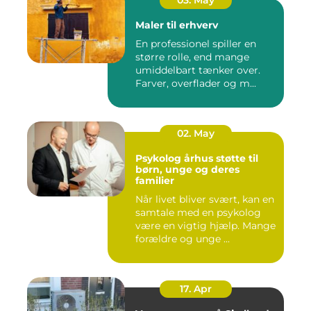
03. May
Maler til erhverv
En professionel spiller en
større rolle, end mange
umiddelbart tænker over.
Farver, overflader og m...
02. May
Psykolog århus støtte til
børn, unge og deres
familier
Når livet bliver svært, kan en
samtale med en psykolog
være en vigtig hjælp. Mange
forældre og unge ...
17. Apr