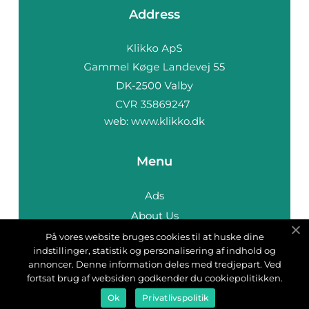
Address
web:
www.klikko.dk
Menu
Ads
About Us
Cookies
På vores website bruges cookies til at huske dine
indstillinger, statistik og personalisering af indhold og
Contact
annoncer. Denne information deles med tredjepart. Ved
Sitemap
fortsat brug af websiden godkender du cookiepolitikken.
Ok
Privatlivspolitik