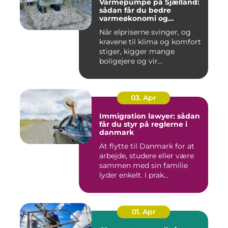
Varmepumpe på Sjælland:
sådan får du bedre
varmeøkonomi og
indeklima
Når elpriserne svinger, og
kravene til klima og komfort
stiger, kigger mange
boligejere og vir...
03. Apr
Immigration lawyer: sådan
får du styr på reglerne i
danmark
At flytte til Danmark for at
arbejde, studere eller være
sammen med sin familie
lyder enkelt. I prak...
01. Apr