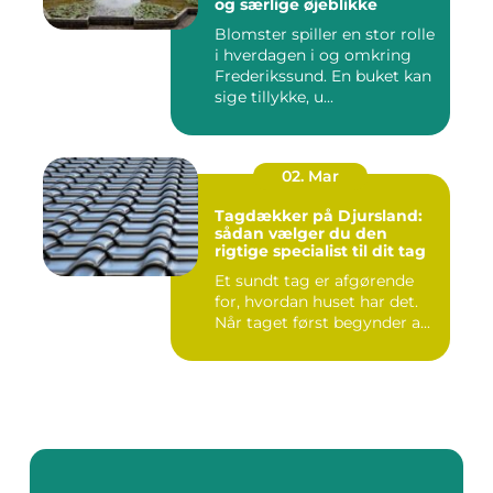
og særlige øjeblikke
Blomster spiller en stor rolle
i hverdagen i og omkring
Frederikssund. En buket kan
sige tillykke, u...
02. Mar
Tagdækker på Djursland:
sådan vælger du den
rigtige specialist til dit tag
Et sundt tag er afgørende
for, hvordan huset har det.
Når taget først begynder a...