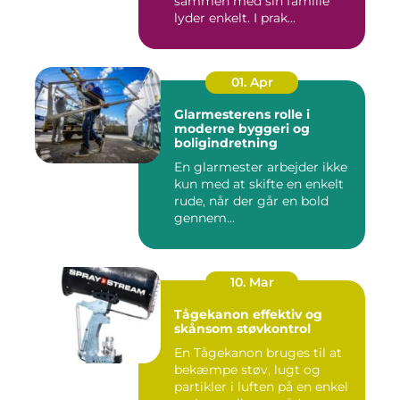
sammen med sin familie
lyder enkelt. I prak...
01. Apr
Glarmesterens rolle i
moderne byggeri og
boligindretning
En glarmester arbejder ikke
kun med at skifte en enkelt
rude, når der går en bold
gennem...
10. Mar
Tågekanon effektiv og
skånsom støvkontrol
En Tågekanon bruges til at
bekæmpe støv, lugt og
partikler i luften på en enkel