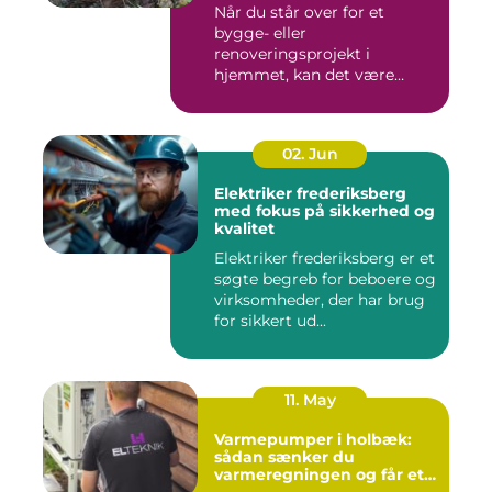
Når du står over for et
bygge- eller
renoveringsprojekt i
hjemmet, kan det være
svært at vide, hvor ...
02. Jun
Elektriker frederiksberg
med fokus på sikkerhed og
kvalitet
Elektriker frederiksberg er et
søgte begreb for beboere og
virksomheder, der har brug
for sikkert ud...
11. May
Varmepumper i holbæk:
sådan sænker du
varmeregningen og får et