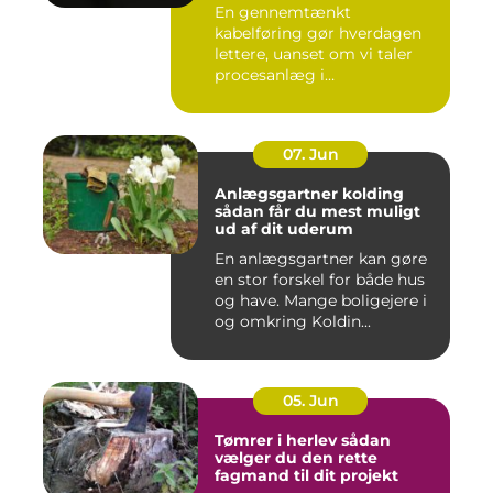
En gennemtænkt
kabelføring gør hverdagen
lettere, uanset om vi taler
procesanlæg i
fødevareindustrie...
07. Jun
Anlægsgartner kolding
sådan får du mest muligt
ud af dit uderum
En anlægsgartner kan gøre
en stor forskel for både hus
og have. Mange boligejere i
og omkring Koldin...
05. Jun
Tømrer i herlev sådan
vælger du den rette
fagmand til dit projekt