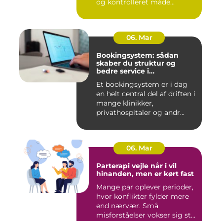
og kontrolleret måde...
06. Mar
Bookingsystem: sådan
skaber du struktur og
bedre service i
sundhedssektoren
Et bookingsystem er i dag
en helt central del af driften i
mange klinikker,
privathospitaler og andr...
06. Mar
Parterapi vejle når i vil
hinanden, men er kørt fast
Mange par oplever perioder,
hvor konflikter fylder mere
end nærvær. Små
misforståelser vokser sig st...