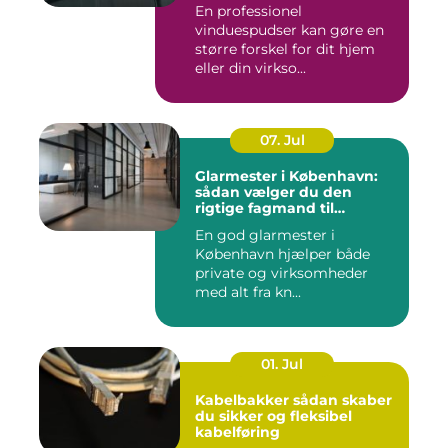
En professionel
vinduespudser kan gøre en
større forskel for dit hjem
eller din virkso...
07. Jul
Glarmester i København:
sådan vælger du den
rigtige fagmand til
glasopgaver
En god glarmester i
København hjælper både
private og virksomheder
med alt fra kn...
01. Jul
Kabelbakker sådan skaber
du sikker og fleksibel
kabelføring