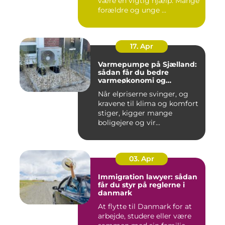
være en vigtig hjælp. Mange
forældre og unge ...
17. Apr
Varmepumpe på Sjælland:
sådan får du bedre
varmeøkonomi og
indeklima
Når elpriserne svinger, og
kravene til klima og komfort
stiger, kigger mange
boligejere og vir...
03. Apr
Immigration lawyer: sådan
får du styr på reglerne i
danmark
At flytte til Danmark for at
arbejde, studere eller være