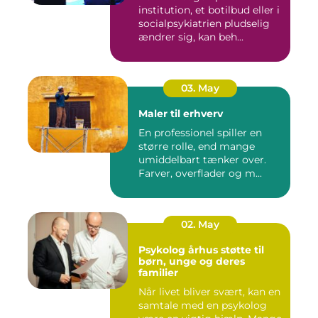
institution, et botilbud eller i
socialpsykiatrien pludselig
ændrer sig, kan beh...
03. May
Maler til erhverv
En professionel spiller en
større rolle, end mange
umiddelbart tænker over.
Farver, overflader og m...
02. May
Psykolog århus støtte til
børn, unge og deres
familier
Når livet bliver svært, kan en
samtale med en psykolog