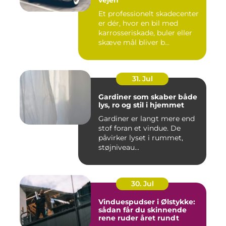
vejen
Et professionelt skadecenter
er dér, hvor en bil med
karrosseriskade, buler eller
skæve mål bliver b...
31. Jul
Gardiner som skaber både
lys, ro og stil i hjemmet
Gardiner er langt mere end
stof foran et vindue. De
påvirker lyset i rummet,
støjniveau...
30. Jul
Vinduespudser i Ølstykke:
sådan får du skinnende
rene ruder året rundt