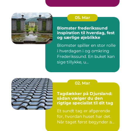
05. Mar
Blomster frederikssund
inspiration til hverdag, fest
og særlige øjeblikke
Blomster spiller en stor rolle
i hverdagen i og omkring
Frederikssund. En buket kan
sige tillykke, u...
02. Mar
Tagdækker på Djursland:
sådan vælger du den
rigtige specialist til dit tag
Et sundt tag er afgørende
for, hvordan huset har det.
Når taget først begynder a...