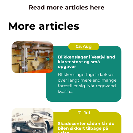
Read more articles here
More articles
03. Aug
Blikkenslager i Vestjylland
klarer store og små
opgaver
Blikkenslagerfaget dækker
over langt mere end mange
forestiller sig. Når regnvand
l&osla...
31. Jul
Skadecenter sådan får du
bilen sikkert tilbage på