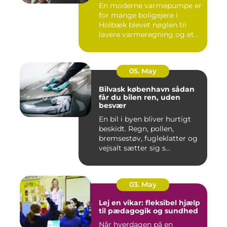
bedre indeklima
En moderne varmepumpe er
for mange boligejere i
Holbæk blevet nøglen til
lavere varmeregning og et
m...
05. May
Bilvask københavn sådan
får du bilen ren, uden
besvær
En bil i byen bliver hurtigt
beskidt. Regn, pollen,
bremsestøv, fugleklatter og
vejsalt sætter sig s...
03. May
Lej en vikar: fleksibel hjælp
til pædagogik og sundhed
Når hverdagen på en