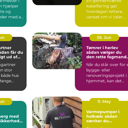
armester i
En gennemtænkt
ver
n hjælper
kabelføring gør
ate og
hverdagen lettere,
der med alt
uanset om vi taler
procesanlæg i
fødevareindustrie...
Jun
05. Jun
rtner
Tømrer i herlev
sådan vælger du
gt ud af
den rette fagmand
um
til dit projekt
gartner
Når du står over for 
n stor
bygge- eller
r både hus
renoveringsprojekt i
Mange
hjemmet, kan det
 i og
være svært at vide,
ldin...
hvor ...
Jun
11. May
Varmepumper i
sberg med
holbæk: sådan
sikkerhed
sænker du
t
varmeregningen o