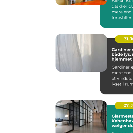
Blikkensl
dækker ov
mere end
forestiller
regnvand l
31. J
Gardiner
både lys, r
hjemmet
Gardiner e
mere end 
et vindue.
lyset i ru
støjniveau.
07. 
Glarmeste
Københav
vælger d
rigtige f