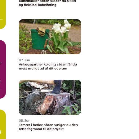
Kabelbakker sådan skaber du sikker
og fleksibel kabelføring
r
er
07. Jun
Anlægsgartner kolding sådan får du
mest muligt ud af dit uderum
l
05. Jun
Tømrer i herlev sådan vælger du den
rette fagmand til dit projekt
g