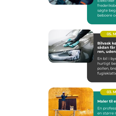
Elektriker
frederiksb
søgte beg
beboere o
virksomhe
brug for si
05. 
Bilvask 
sådan får
ren, ude
En bil i by
hurtigt be
pollen, br
fugleklatt
sætter sig 
03. 
Maler til 
En professione
en større 