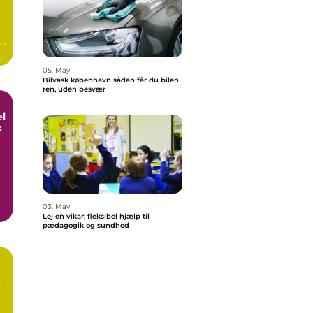
en
05. May
Bilvask københavn sådan får du bilen
ren, uden besvær
el
k
03. May
,
Lej en vikar: fleksibel hjælp til
pædagogik og sundhed
e