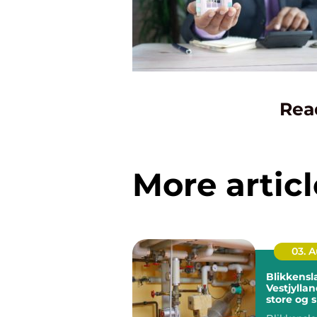
Rea
More articl
03. 
Blikkensl
Vestjyllan
store og 
opgaver