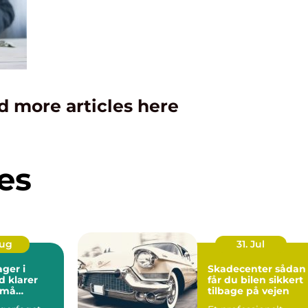
d more articles here
es
Aug
31. Jul
ager i
Skadecenter sådan
d klarer
får du bilen sikkert
små
tilbage på vejen