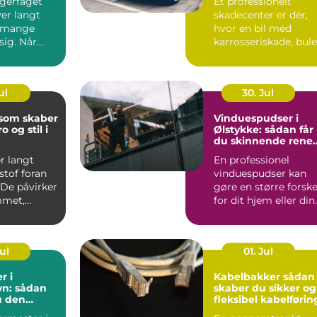
agerfaget
Et professionelt
er langt
skadecenter er dér,
 mange
hvor en bil med
 sig. Når
karrosseriskade, bule
&osla...
eller skæve mål bliv
b...
ul
30. Jul
 som skaber
Vinduespudser i
o og stil i
Ølstykke: sådan får
du skinnende rene
ruder året rundt
r langt
En professionel
stof foran
vinduespudser kan
 De påvirker
gøre en større forske
mmet,
for dit hjem eller din
..
virkso...
Jul
01. Jul
r i
Kabelbakker sådan
n: sådan
skaber du sikker og
u den
fleksibel kabelførin
agmand til