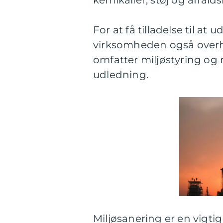
kemikalier, støj og affald
For at få tilladelse til at
virksomheden også overh
omfatter miljøstyring og
udledning.
Miljøsanering er en vigti