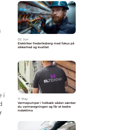
g
02. Jun
Elektriker frederiksberg med fokus på
sikkerhed og kvalitet
 i
11. May
d
Varmepumper i holbæk: sådan sænker
du varmeregningen og får et bedre
indeklima
r