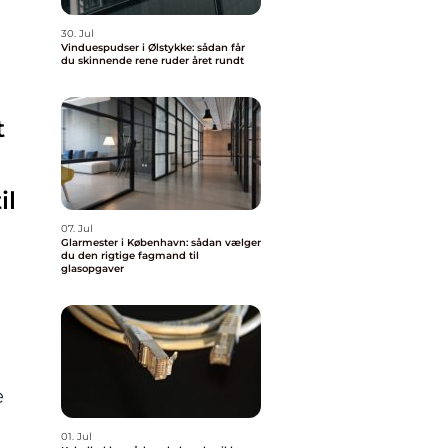
30. Jul
Vinduespudser i Ølstykke: sådan får
du skinnende rene ruder året rundt
t
il
07. Jul
Glarmester i København: sådan vælger
du den rigtige fagmand til
glasopgaver
e
01. Jul