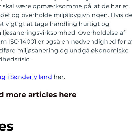
r skal være opmærksomme på, at de har et
ljøet og overholde miljølovgivningen. Hvis d
t vigtigt at tage handling hurtigt og
miljøsaneringsvirksomhed. Overholdelse af
om ISO 14001 er også en nødvendighed for a
t udføre miljøsanering og undgå økonomiske
dhedsrisici.
ng i Sønderjylland
her.
d more articles here
es