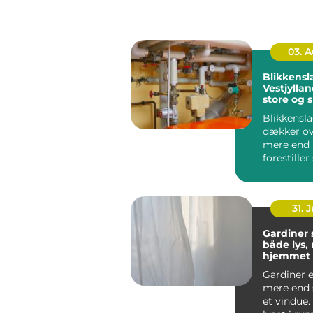
03. 
Blikkensl
Vestjyllan
store og 
opgaver
Blikkensl
dækker ov
mere end
forestiller
regnvand l
31. J
Gardiner
både lys, r
hjemmet
Gardiner e
mere end 
et vindue.