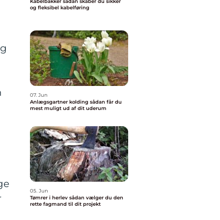
Kabelbakker sådan skaber du sikker
og fleksibel kabelføring
ng
n
07. Jun
Anlægsgartner kolding sådan får du
mest muligt ud af dit uderum
ge
05. Jun
r
Tømrer i herlev sådan vælger du den
rette fagmand til dit projekt