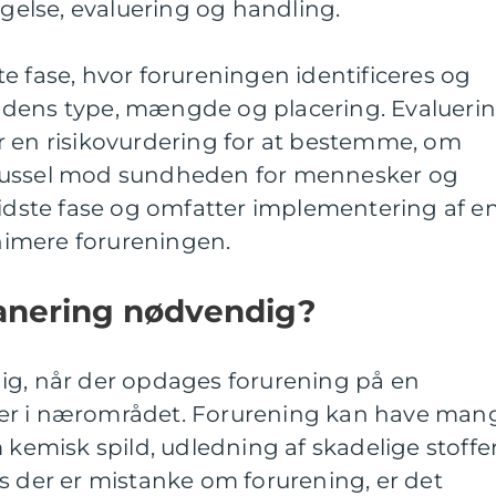
øgelse, evaluering og handling.
e fase, hvor forureningen identificeres og
til dens type, mængde og placering. Evalueri
r en risikovurdering for at bestemme, om
russel mod sundheden for mennesker og
sidste fase og omfatter implementering af e
inimere forureningen.
sanering nødvendig?
ig, når der opdages forurening på en
er i nærområdet. Forurening kan have man
 kemisk spild, udledning af skadelige stoffe
s der er mistanke om forurening, er det