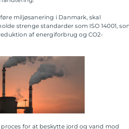
shåndtering.
 udføre miljøsanering i Danmark, skal
olde strenge standarder som ISO 14001, so
 reduktion af energiforbrug og CO2-
g proces for at beskytte jord og vand mod