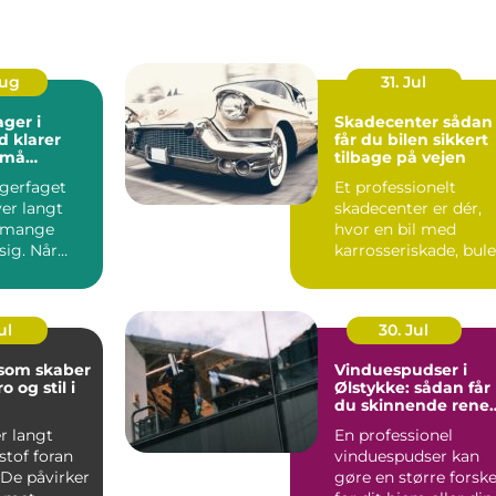
Aug
31. Jul
ager i
Skadecenter sådan
d klarer
får du bilen sikkert
små
tilbage på vejen
agerfaget
Et professionelt
er langt
skadecenter er dér,
 mange
hvor en bil med
 sig. Når
karrosseriskade, bule
&osla...
eller skæve mål bliv
b...
ul
30. Jul
 som skaber
Vinduespudser i
o og stil i
Ølstykke: sådan får
du skinnende rene
ruder året rundt
r langt
En professionel
stof foran
vinduespudser kan
 De påvirker
gøre en større forske