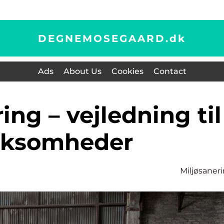
DEGNEMOSEGAARD.
dk
Ads
About Us
Cookies
Contact
rksomheder
Miljøsaner