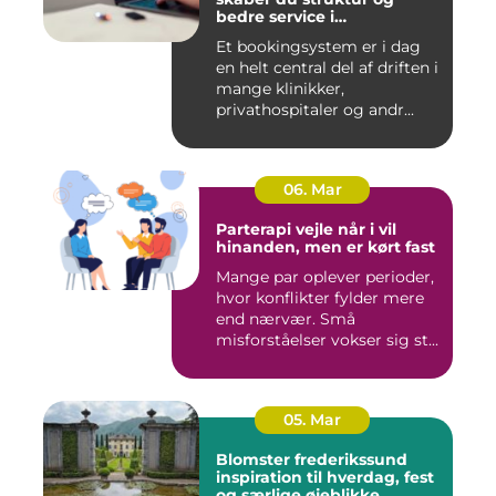
bedre service i
sundhedssektoren
Et bookingsystem er i dag
en helt central del af driften i
mange klinikker,
privathospitaler og andr...
06. Mar
Parterapi vejle når i vil
hinanden, men er kørt fast
Mange par oplever perioder,
hvor konflikter fylder mere
end nærvær. Små
misforståelser vokser sig st...
05. Mar
Blomster frederikssund
inspiration til hverdag, fest
og særlige øjeblikke