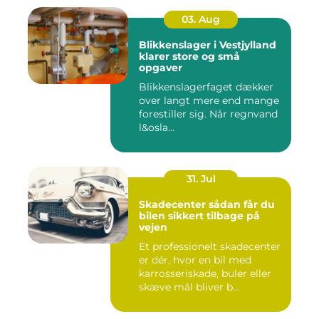
03. Aug
Blikkenslager i Vestjylland
klarer store og små
opgaver
Blikkenslagerfaget dækker
over langt mere end mange
forestiller sig. Når regnvand
l&osla...
31. Jul
Skadecenter sådan får du
bilen sikkert tilbage på
vejen
Et professionelt skadecenter
er dér, hvor en bil med
karrosseriskade, buler eller
skæve mål bliver b...