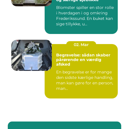
Blomster spiller en stor rolle
i hverdagen i og omkring
Frederikssund. En buket kan
sige tillykke, u...
02. Mar
Begravelse: sådan skaber
pårørende en værdig
afsked
En begravelse er for mange
den sidste kærlige handling,
man kan gøre for en person,
man...