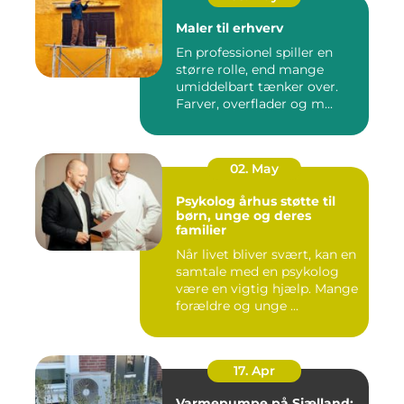
Maler til erhverv
En professionel spiller en
større rolle, end mange
umiddelbart tænker over.
Farver, overflader og m...
02. May
Psykolog århus støtte til
børn, unge og deres
familier
Når livet bliver svært, kan en
samtale med en psykolog
være en vigtig hjælp. Mange
forældre og unge ...
17. Apr
Varmepumpe på Sjælland: