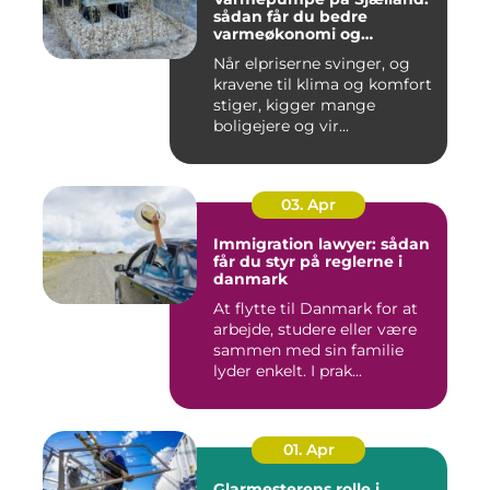
sådan får du bedre
varmeøkonomi og
indeklima
Når elpriserne svinger, og
kravene til klima og komfort
stiger, kigger mange
boligejere og vir...
03. Apr
Immigration lawyer: sådan
får du styr på reglerne i
danmark
At flytte til Danmark for at
arbejde, studere eller være
sammen med sin familie
lyder enkelt. I prak...
01. Apr
Glarmesterens rolle i