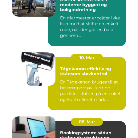
moderne byggeri og
boligindretning
En glarmester arbejder ikke
kun med at skifte en enkelt
rude, når der går en bold
gennem...
10. Mar
Tågekanon effektiv og
skånsom støvkontrol
En Tågekanon bruges til at
bekæmpe støv, lugt og
partikler i luften på en enkel
og kontrolleret måde...
06. Mar
Bookingsystem: sådan
skaber du struktur og