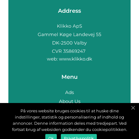
Address
web:
www.klikko.dk
Menu
Ads
About Us
Cookies
På vores website bruges cookies til at huske dine
indstillinger, statistik og personalisering af indhold og
Contact
annoncer. Denne information deles med tredjepart. Ved
Sitemap
fortsat brug af websiden godkender du cookiepolitikken.
Ok
Privatlivspolitik