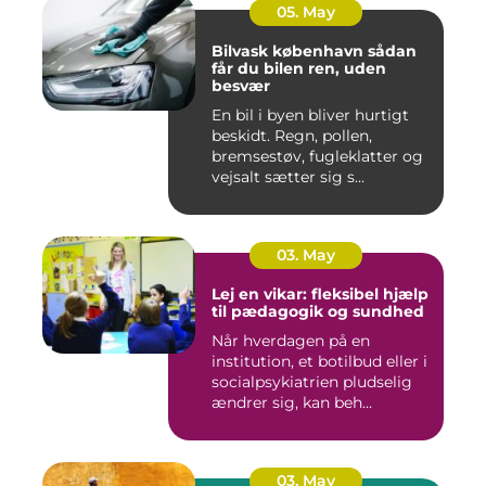
05. May
Bilvask københavn sådan
får du bilen ren, uden
besvær
En bil i byen bliver hurtigt
beskidt. Regn, pollen,
bremsestøv, fugleklatter og
vejsalt sætter sig s...
03. May
Lej en vikar: fleksibel hjælp
til pædagogik og sundhed
Når hverdagen på en
institution, et botilbud eller i
socialpsykiatrien pludselig
ændrer sig, kan beh...
03. May