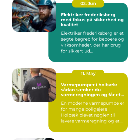
02. Jun
Elektriker frederiksberg
med fokus på sikkerhed og
kvalitet
Elektriker frederiksberg er et
søgte begreb for beboere og
virksomheder, der har brug
for sikkert ud...
11. May
Varmepumper i holbæk:
sådan sænker du
varmeregningen og får et
bedre indeklima
En moderne varmepumpe er
for mange boligejere i
Holbæk blevet nøglen til
lavere varmeregning og et
m...