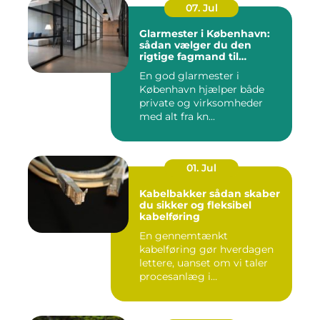
07. Jul
Glarmester i København:
sådan vælger du den
rigtige fagmand til
glasopgaver
En god glarmester i
København hjælper både
private og virksomheder
med alt fra kn...
01. Jul
Kabelbakker sådan skaber
du sikker og fleksibel
kabelføring
En gennemtænkt
kabelføring gør hverdagen
lettere, uanset om vi taler
procesanlæg i
fødevareindustrie...