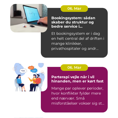
06. Mar
Bookingsystem: sådan
skaber du struktur og
bedre service i
sundhedssektoren
Et bookingsystem er i dag
en helt central del af driften i
mange klinikker,
privathospitaler og andr...
06. Mar
Parterapi vejle når i vil
hinanden, men er kørt fast
Mange par oplever perioder,
hvor konflikter fylder mere
end nærvær. Små
misforståelser vokser sig st...