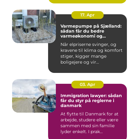
17. Apr
Varmepumpe på Sjælland:
sådan får du bedre
varmeøkonomi og
indeklima
Når elpriserne svinger, og
kravene til klima og komfort
stiger, kigger mange
boligejere og vir...
03. Apr
Immigration lawyer: sådan
får du styr på reglerne i
danmark
At flytte til Danmark for at
arbejde, studere eller være
sammen med sin familie
lyder enkelt. I prak...