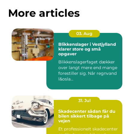
More articles
03. Aug
Blikkenslager i Vestjylland
klarer store og små
opgaver
Blikkenslagerfaget dækker
over langt mere end mange
forestiller sig. Når regnvand
l&osla...
31. Jul
Skadecenter sådan får du
bilen sikkert tilbage på
vejen
Et professionelt skadecenter