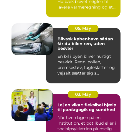
Holbæk blevet nøglen til
lavere varmeregning og et
m...
05. May
Bilvask københavn sådan
får du bilen ren, uden
besvær
En bil i byen bliver hurtigt
beskidt. Regn, pollen,
bremsestøv, fugleklatter og
vejsalt sætter sig s...
03. May
Lej en vikar: fleksibel hjælp
til pædagogik og sundhed
Når hverdagen på en
institution, et botilbud eller i
socialpsykiatrien pludselig