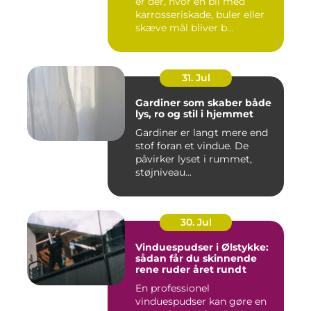
er dér, hvor en bil med
karrosseriskade, buler eller
skæve mål bliver b...
31. Jul
Gardiner som skaber både
lys, ro og stil i hjemmet
Gardiner er langt mere end
stof foran et vindue. De
påvirker lyset i rummet,
støjniveau...
30. Jul
Vinduespudser i Ølstykke:
sådan får du skinnende
rene ruder året rundt
En professionel
vinduespudser kan gøre en