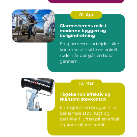
01. Apr
Glarmesterens rolle i
moderne byggeri og
boligindretning
En glarmester arbejder ikke
kun med at skifte en enkelt
rude, når der går en bold
gennem...
10. Mar
Tågekanon effektiv og
skånsom støvkontrol
En Tågekanon bruges til at
bekæmpe støv, lugt og
partikler i luften på en enkel
og kontrolleret måde...