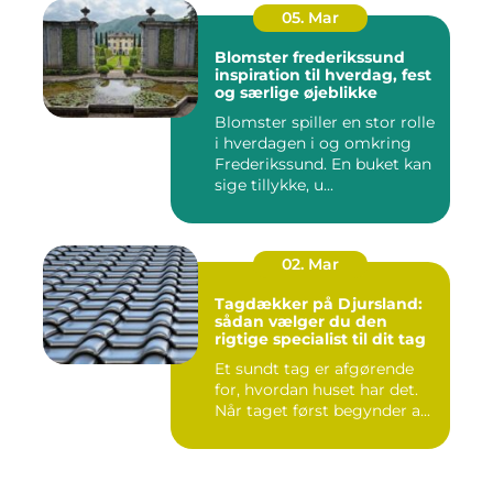
05. Mar
Blomster frederikssund
inspiration til hverdag, fest
og særlige øjeblikke
Blomster spiller en stor rolle
i hverdagen i og omkring
Frederikssund. En buket kan
sige tillykke, u...
02. Mar
Tagdækker på Djursland:
sådan vælger du den
rigtige specialist til dit tag
Et sundt tag er afgørende
for, hvordan huset har det.
Når taget først begynder a...