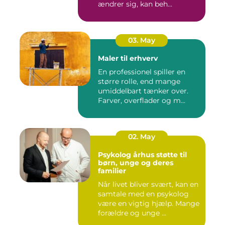
ændrer sig, kan beh...
03. May
Maler til erhverv
En professionel spiller en
større rolle, end mange
umiddelbart tænker over.
Farver, overflader og m...
02. May
Psykolog århus støtte til
børn, unge og deres
familier
Når livet bliver svært, kan en
samtale med en psykolog
være en vigtig hjælp. Mange
forældre og unge ...