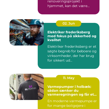
renoveringsprojekt i
hjemmet, kan det være
svært at vide, hvor ...
02. Jun
Elektriker frederiksberg
med fokus på sikkerhed og
kvalitet
Elektriker frederiksberg er et
søgte begreb for beboere og
virksomheder, der har brug
for sikkert ud...
11. May
Varmepumper i holbæk:
sådan sænker du
varmeregningen og får et
bedre indeklima
En moderne varmepumpe er
for mange boligejere i