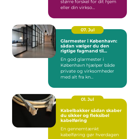
større forskel for dit hjem
eller din virkso...
07. Jul
Glarmester i København:
sådan vælger du den
rigtige fagmand til
glasopgaver
En god glarmester i
København hjælper både
private og virksomheder
med alt fra kn...
01. Jul
Kabelbakker sådan skaber
du sikker og fleksibel
kabelføring
En gennemtænkt
kabelføring gør hverdagen