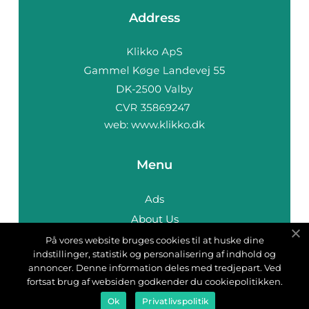
Address
web:
www.klikko.dk
Menu
Ads
About Us
Cookies
På vores website bruges cookies til at huske dine
indstillinger, statistik og personalisering af indhold og
Contact
annoncer. Denne information deles med tredjepart. Ved
Sitemap
fortsat brug af websiden godkender du cookiepolitikken.
Ok
Privatlivspolitik