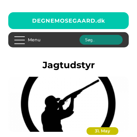
DEGNEMOSEGAARD.
dk
Menu
jagtudstyr
31. May