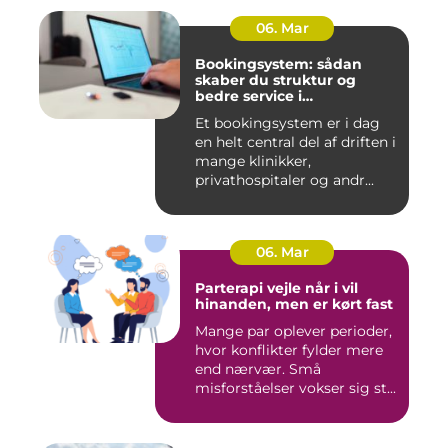
06. Mar
Bookingsystem: sådan
skaber du struktur og
bedre service i
sundhedssektoren
Et bookingsystem er i dag
en helt central del af driften i
mange klinikker,
privathospitaler og andr...
06. Mar
Parterapi vejle når i vil
hinanden, men er kørt fast
Mange par oplever perioder,
hvor konflikter fylder mere
end nærvær. Små
misforståelser vokser sig st...