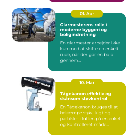
01. Apr
Glarmesterens rolle i
moderne byggeri og
boligindretning
En glarmester arbejder ikke
kun med at skifte en enkelt
rude, når der går en bold
gennem...
10. Mar
Tågekanon effektiv og
skånsom støvkontrol
En Tågekanon bruges til at
bekæmpe støv, lugt og
partikler i luften på en enkel
og kontrolleret måde...