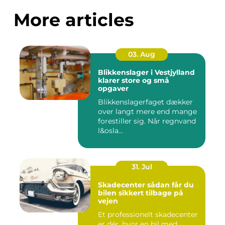
More articles
03. Aug
Blikkenslager i Vestjylland
klarer store og små
opgaver
Blikkenslagerfaget dækker
over langt mere end mange
forestiller sig. Når regnvand
l&osla...
31. Jul
Skadecenter sådan får du
bilen sikkert tilbage på
vejen
Et professionelt skadecenter
er dér, hvor en bil med