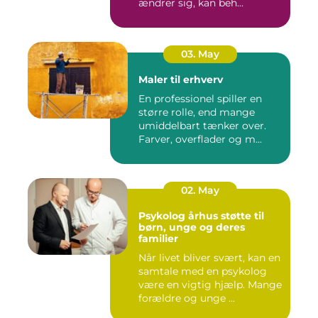
ændrer sig, kan beh...
03. May
Maler til erhverv
En professionel spiller en
større rolle, end mange
umiddelbart tænker over.
Farver, overflader og m...
02. May
Psykolog århus støtte til
børn, unge og deres
familier
Når livet bliver svært, kan en
samtale med en psykolog
være en vigtig hjælp. Mange
forældre og unge ...