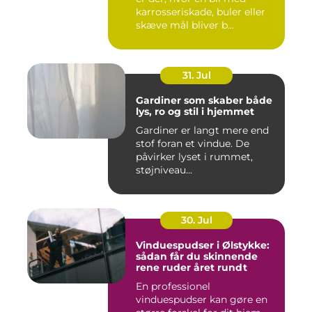
karrosseriskade, buler eller
skæve mål bliver b...
31. Jul
Gardiner som skaber både
lys, ro og stil i hjemmet
Gardiner er langt mere end
stof foran et vindue. De
påvirker lyset i rummet,
støjniveau...
30. Jul
Vinduespudser i Ølstykke:
sådan får du skinnende
rene ruder året rundt
En professionel
vinduespudser kan gøre en