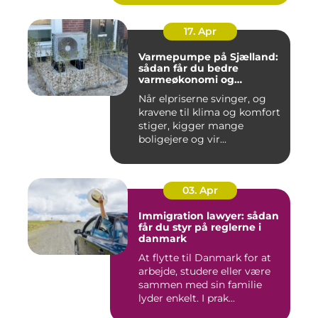
17. Apr
Varmepumpe på Sjælland:
sådan får du bedre
varmeøkonomi og
indeklima
Når elpriserne svinger, og
kravene til klima og komfort
stiger, kigger mange
boligejere og vir...
03. Apr
Immigration lawyer: sådan
får du styr på reglerne i
danmark
At flytte til Danmark for at
arbejde, studere eller være
sammen med sin familie
lyder enkelt. I prak...