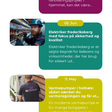
renoveringsprojekt i
hjemmet, kan det være
svært at vide, hvor ...
02. Jun
Elektriker frederiksberg
med fokus på sikkerhed og
kvalitet
Elektriker frederiksberg er et
søgte begreb for beboere og
virksomheder, der har brug
for sikkert ud...
11. May
Varmepumper i holbæk:
sådan sænker du
varmeregningen og får et
bedre indeklima
En moderne varmepumpe er
for mange boligejere i