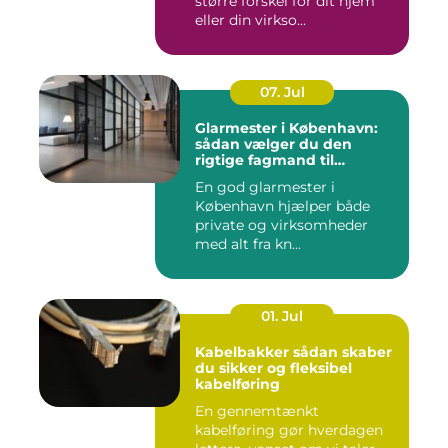
større forskel for dit hjem
eller din virkso...
07. Jul
Glarmester i København:
sådan vælger du den
rigtige fagmand til
glasopgaver
En god glarmester i
København hjælper både
private og virksomheder
med alt fra kn...
01. Jul
Kabelbakker sådan skaber
du sikker og fleksibel
kabelføring
En gennemtænkt
kabelføring gør hverdagen