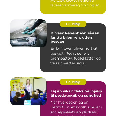
Holbæk blevet nøglen til
lavere varmeregning og et
m...
05. May
Bilvask københavn sådan
får du bilen ren, uden
besvær
En bil i byen bliver hurtigt
beskidt. Regn, pollen,
bremsestøv, fugleklatter og
vejsalt sætter sig s...
03. May
Lej en vikar: fleksibel hjælp
til pædagogik og sundhed
Når hverdagen på en
institution, et botilbud eller i
socialpsykiatrien pludselig