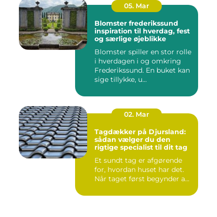
05. Mar
Blomster frederikssund
inspiration til hverdag, fest
og særlige øjeblikke
Blomster spiller en stor rolle
i hverdagen i og omkring
Frederikssund. En buket kan
sige tillykke, u...
02. Mar
Tagdækker på Djursland:
sådan vælger du den
rigtige specialist til dit tag
Et sundt tag er afgørende
for, hvordan huset har det.
Når taget først begynder a...