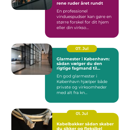
rene ruder året rundt
En professionel
vinduespudser kan gøre en
større forskel for dit hjem
eller din virkso...
07. Jul
Glarmester i København:
sådan vælger du den
rigtige fagmand til
glasopgaver
En god glarmester i
København hjælper både
private og virksomheder
med alt fra kn...
01. Jul
Kabelbakker sådan skaber
du sikker og fleksibel