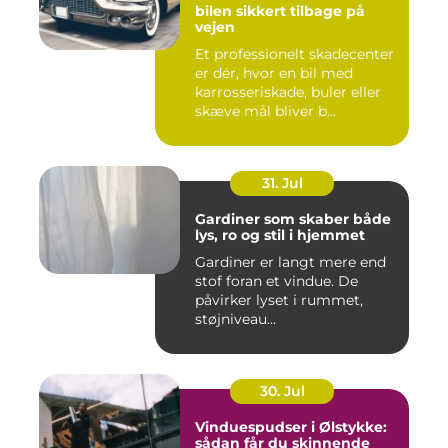
bilen sikkert tilbage på
vejen
Et professionelt skadecenter
er dér, hvor en bil med
karrosseriskade, buler eller
skæve mål bliver b...
31. Jul
Gardiner som skaber både
lys, ro og stil i hjemmet
Gardiner er langt mere end
stof foran et vindue. De
påvirker lyset i rummet,
støjniveau...
30. Jul
Vinduespudser i Ølstykke:
sådan får du skinnende