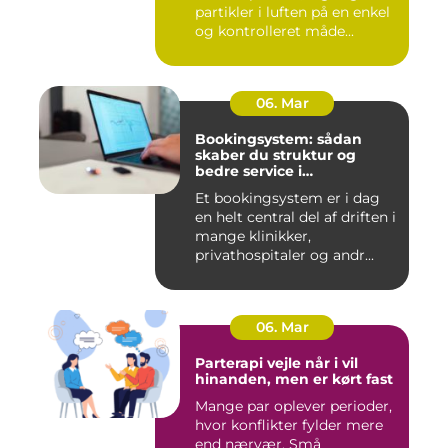
partikler i luften på en enkel
og kontrolleret måde...
06. Mar
Bookingsystem: sådan
skaber du struktur og
bedre service i
sundhedssektoren
Et bookingsystem er i dag
en helt central del af driften i
mange klinikker,
privathospitaler og andr...
06. Mar
Parterapi vejle når i vil
hinanden, men er kørt fast
Mange par oplever perioder,
hvor konflikter fylder mere
end nærvær. Små