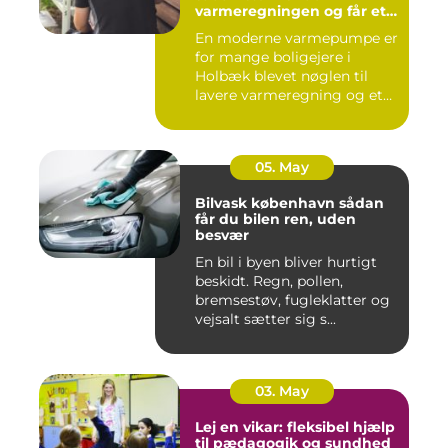
varmeregningen og får et
bedre indeklima
En moderne varmepumpe er
for mange boligejere i
Holbæk blevet nøglen til
lavere varmeregning og et
m...
05. May
Bilvask københavn sådan
får du bilen ren, uden
besvær
En bil i byen bliver hurtigt
beskidt. Regn, pollen,
bremsestøv, fugleklatter og
vejsalt sætter sig s...
03. May
Lej en vikar: fleksibel hjælp
til pædagogik og sundhed