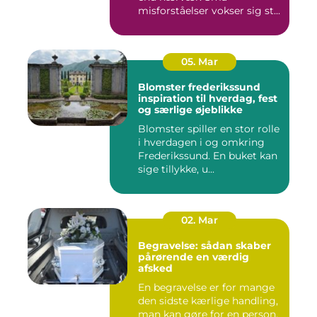
misforståelser vokser sig st...
05. Mar
Blomster frederikssund
inspiration til hverdag, fest
og særlige øjeblikke
Blomster spiller en stor rolle
i hverdagen i og omkring
Frederikssund. En buket kan
sige tillykke, u...
02. Mar
Begravelse: sådan skaber
pårørende en værdig
afsked
En begravelse er for mange
den sidste kærlige handling,
man kan gøre for en person,