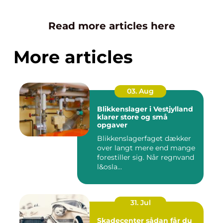
Read more articles here
More articles
03. Aug
Blikkenslager i Vestjylland
klarer store og små
opgaver
Blikkenslagerfaget dækker
over langt mere end mange
forestiller sig. Når regnvand
l&osla...
31. Jul
Skadecenter sådan får du