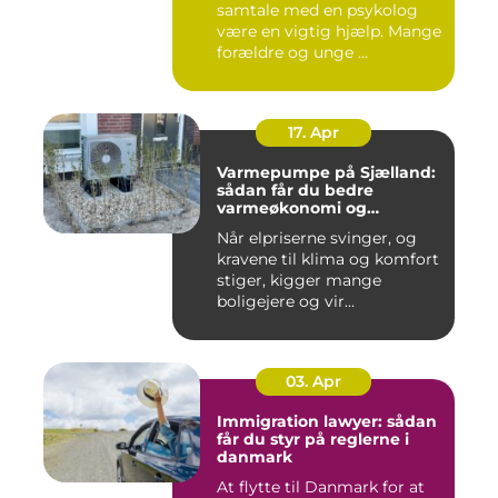
samtale med en psykolog
være en vigtig hjælp. Mange
forældre og unge ...
17. Apr
Varmepumpe på Sjælland:
sådan får du bedre
varmeøkonomi og
indeklima
Når elpriserne svinger, og
kravene til klima og komfort
stiger, kigger mange
boligejere og vir...
03. Apr
Immigration lawyer: sådan
får du styr på reglerne i
danmark
At flytte til Danmark for at