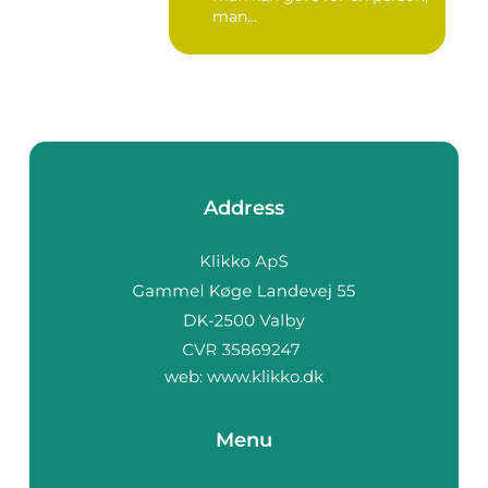
man...
Address
web:
www.klikko.dk
Menu