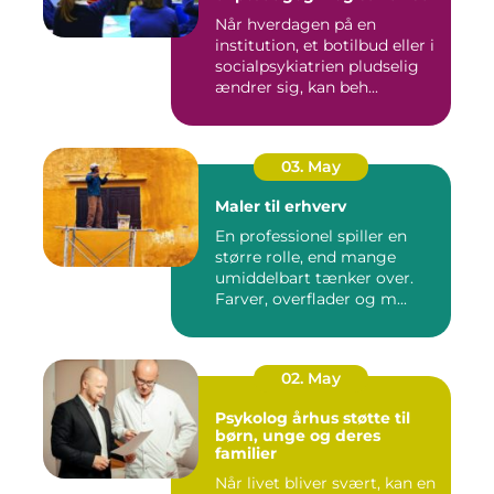
Når hverdagen på en
institution, et botilbud eller i
socialpsykiatrien pludselig
ændrer sig, kan beh...
03. May
Maler til erhverv
En professionel spiller en
større rolle, end mange
umiddelbart tænker over.
Farver, overflader og m...
02. May
Psykolog århus støtte til
børn, unge og deres
familier
Når livet bliver svært, kan en