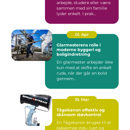
arbejde, studere eller være
sammen med sin familie
lyder enkelt. I prak...
01. Apr
Glarmesterens rolle i
moderne byggeri og
boligindretning
En glarmester arbejder ikke
kun med at skifte en enkelt
rude, når der går en bold
gennem...
10. Mar
Tågekanon effektiv og
skånsom støvkontrol
En Tågekanon bruges til at
bekæmpe støv, lugt og