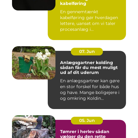
kabelføring
En gennemtænkt
kabelføring gør hverdagen
lettere, uanset om vi taler
procesanlæg i
fødevareindustrie...
07. Jun
Anlægsgartner kolding
sådan får du mest muligt
ud af dit uderum
En anlægsgartner kan gøre
en stor forskel for både hus
og have. Mange boligejere i
og omkring Koldin...
05. Jun
Tømrer i herlev sådan
vælger du den rette