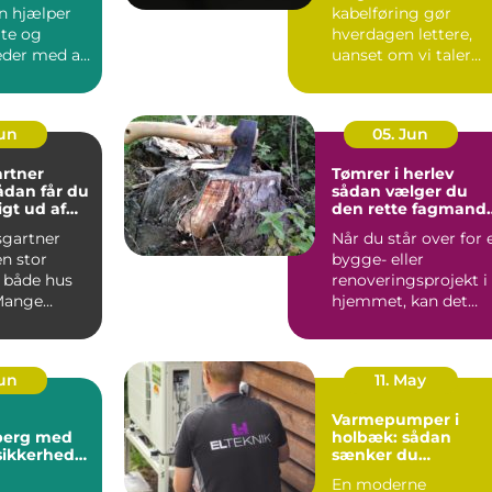
n hjælper
kabelføring gør
ate og
hverdagen lettere,
der med alt
uanset om vi taler
procesanlæg i
fødevareindustrie...
Jun
05. Jun
rtner
Tømrer i herlev
sådan vælger du
gt ud af
den rette fagmand
um
til dit projekt
gartner
Når du står over for 
n stor
bygge- eller
r både hus
renoveringsprojekt i
Mange
hjemmet, kan det
 i og
være svært at vide,
ldin...
hvor ...
Jun
11. May
Varmepumper i
sberg med
holbæk: sådan
sikkerhed
sænker du
t
varmeregningen o
En moderne
får et bedre