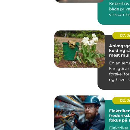
Københav
både priv
virksomhe
fra kn...
07. 
Anlægsga
kolding sådan får du
mest muli
dit uder
En anlægs
kan gøre e
forskel fo
og have. 
boligejere
omkring Ko
02. 
Elektriker
frederik
fokus på 
og kvalite
Elektriker