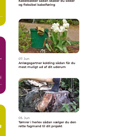
Kabelbakker sådan skaber du sikker
og fleksibel kabelføring
r
er
07. Jun
Anlægsgartner kolding sådan får du
mest muligt ud af dit uderum
l
05. Jun
Tømrer i herlev sådan vælger du den
g
rette fagmand til dit projekt