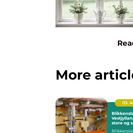
Rea
More articl
03. 
Blikkensl
Vestjyllan
store og 
opgaver
Blikkensl