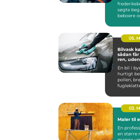
frederiksb
søgte beg
beboere o
virksomhe
brug for si
05. 
Bilvask 
sådan får
ren, ude
En bil i by
hurtigt be
pollen, br
fugleklatt
sætter sig 
03. 
Maler til 
En professione
en større 
mange um