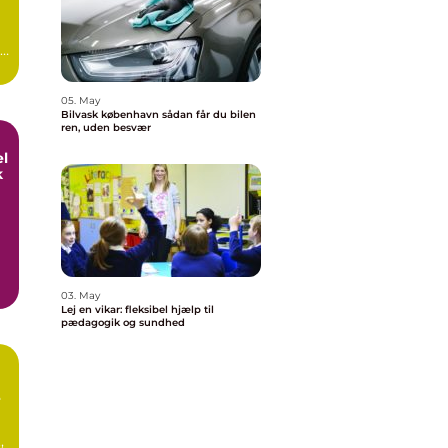
en
05. May
Bilvask københavn sådan får du bilen
ren, uden besvær
el
k
,
03. May
Lej en vikar: fleksibel hjælp til
pædagogik og sundhed
e
,