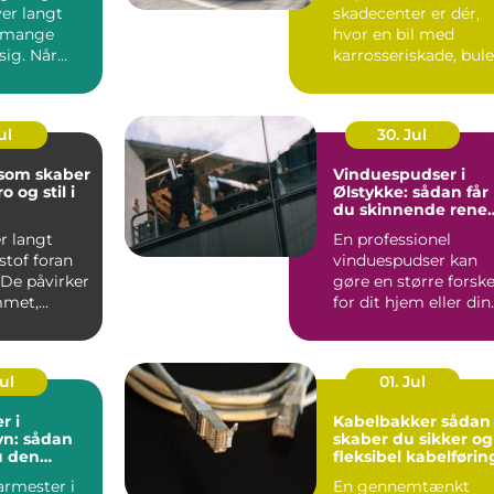
er langt
skadecenter er dér,
 mange
hvor en bil med
 sig. Når
karrosseriskade, bule
&osla...
eller skæve mål bliv
b...
ul
30. Jul
 som skaber
Vinduespudser i
o og stil i
Ølstykke: sådan får
du skinnende rene
ruder året rundt
r langt
En professionel
stof foran
vinduespudser kan
 De påvirker
gøre en større forske
mmet,
for dit hjem eller din
..
virkso...
Jul
01. Jul
r i
Kabelbakker sådan
n: sådan
skaber du sikker og
u den
fleksibel kabelførin
agmand til
armester i
En gennemtænkt
ver