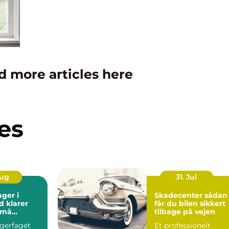
d more articles here
es
Aug
31. Jul
ager i
Skadecenter sådan
d klarer
får du bilen sikkert
små
tilbage på vejen
agerfaget
Et professionelt