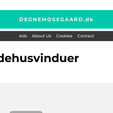
DEGNEMOSEGAARD.
dk
Ads
About Us
Cookies
Contact
ndehusvinduer