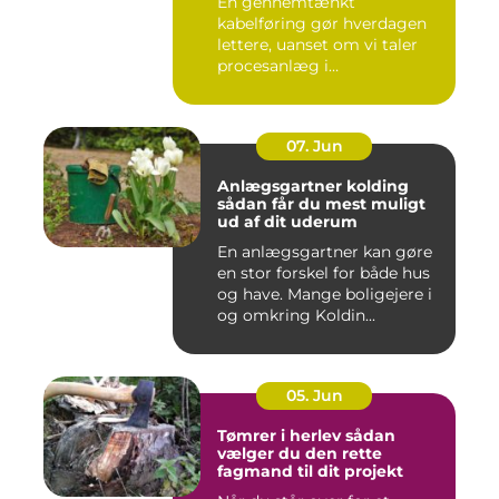
En gennemtænkt
kabelføring gør hverdagen
lettere, uanset om vi taler
procesanlæg i
fødevareindustrie...
07. Jun
Anlægsgartner kolding
sådan får du mest muligt
ud af dit uderum
En anlægsgartner kan gøre
en stor forskel for både hus
og have. Mange boligejere i
og omkring Koldin...
05. Jun
Tømrer i herlev sådan
vælger du den rette
fagmand til dit projekt