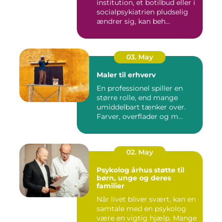
institution, et botilbud eller i
socialpsykiatrien pludselig
ændrer sig, kan beh...
03. May
Maler til erhverv
En professionel spiller en
større rolle, end mange
umiddelbart tænker over.
Farver, overflader og m...
02. May
Psykolog århus støtte til
børn, unge og deres
familier
Når livet bliver svært, kan en
samtale med en psykolog
være en vigtig hjælp. Mange