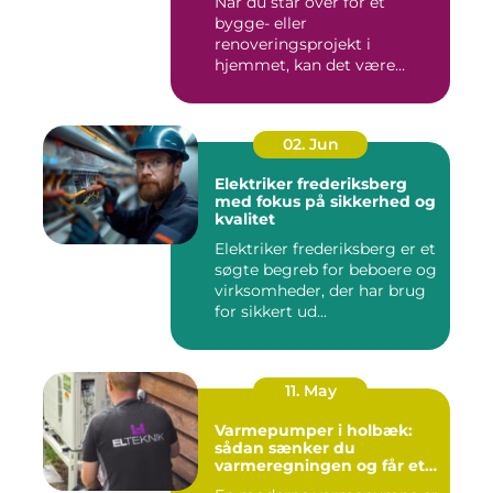
Når du står over for et
bygge- eller
renoveringsprojekt i
hjemmet, kan det være
svært at vide, hvor ...
02. Jun
Elektriker frederiksberg
med fokus på sikkerhed og
kvalitet
Elektriker frederiksberg er et
søgte begreb for beboere og
virksomheder, der har brug
for sikkert ud...
11. May
Varmepumper i holbæk:
sådan sænker du
varmeregningen og får et
bedre indeklima