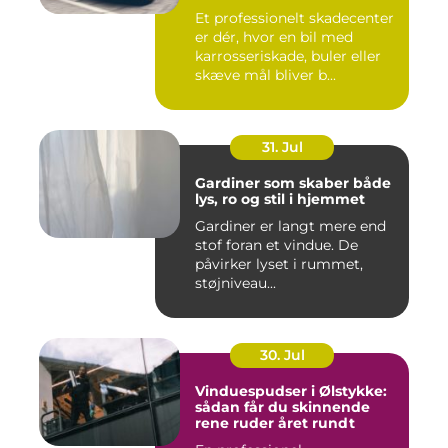
Et professionelt skadecenter
er dér, hvor en bil med
karrosseriskade, buler eller
skæve mål bliver b...
31. Jul
Gardiner som skaber både
lys, ro og stil i hjemmet
Gardiner er langt mere end
stof foran et vindue. De
påvirker lyset i rummet,
støjniveau...
30. Jul
Vinduespudser i Ølstykke:
sådan får du skinnende
rene ruder året rundt