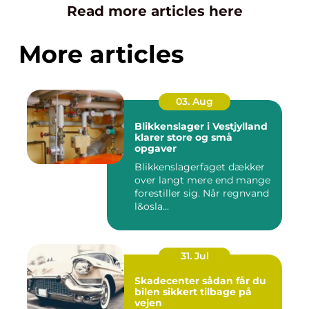
Read more articles here
More articles
03. Aug
Blikkenslager i Vestjylland
klarer store og små
opgaver
Blikkenslagerfaget dækker
over langt mere end mange
forestiller sig. Når regnvand
l&osla...
31. Jul
Skadecenter sådan får du
bilen sikkert tilbage på
vejen