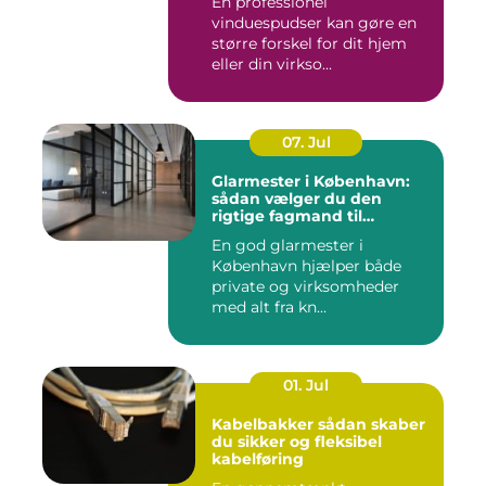
En professionel
vinduespudser kan gøre en
større forskel for dit hjem
eller din virkso...
07. Jul
Glarmester i København:
sådan vælger du den
rigtige fagmand til
glasopgaver
En god glarmester i
København hjælper både
private og virksomheder
med alt fra kn...
01. Jul
Kabelbakker sådan skaber
du sikker og fleksibel
kabelføring