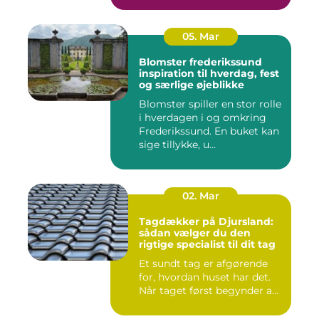
05. Mar
Blomster frederikssund
inspiration til hverdag, fest
og særlige øjeblikke
Blomster spiller en stor rolle
i hverdagen i og omkring
Frederikssund. En buket kan
sige tillykke, u...
02. Mar
Tagdækker på Djursland:
sådan vælger du den
rigtige specialist til dit tag
Et sundt tag er afgørende
for, hvordan huset har det.
Når taget først begynder a...