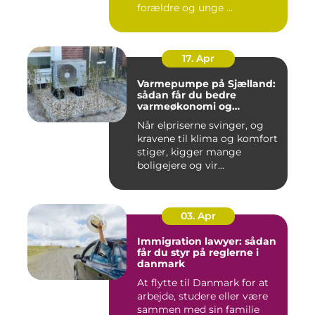
forældre og unge ...
17. Apr
Varmepumpe på Sjælland:
sådan får du bedre
varmeøkonomi og
indeklima
Når elpriserne svinger, og
kravene til klima og komfort
stiger, kigger mange
boligejere og vir...
03. Apr
Immigration lawyer: sådan
får du styr på reglerne i
danmark
At flytte til Danmark for at
arbejde, studere eller være
sammen med sin familie