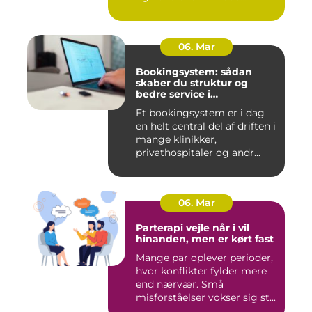
06. Mar
Bookingsystem: sådan
skaber du struktur og
bedre service i
sundhedssektoren
Et bookingsystem er i dag
en helt central del af driften i
mange klinikker,
privathospitaler og andr...
06. Mar
Parterapi vejle når i vil
hinanden, men er kørt fast
Mange par oplever perioder,
hvor konflikter fylder mere
end nærvær. Små
misforståelser vokser sig st...