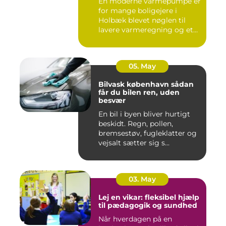
En moderne varmepumpe er
for mange boligejere i
Holbæk blevet nøglen til
lavere varmeregning og et
m...
05. May
Bilvask københavn sådan
får du bilen ren, uden
besvær
En bil i byen bliver hurtigt
beskidt. Regn, pollen,
bremsestøv, fugleklatter og
vejsalt sætter sig s...
03. May
Lej en vikar: fleksibel hjælp
til pædagogik og sundhed
Når hverdagen på en