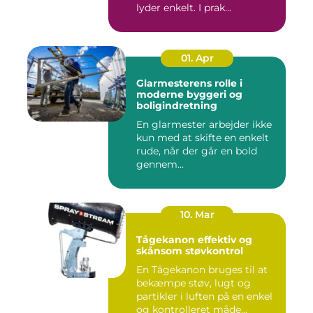
lyder enkelt. I prak...
01. Apr
Glarmesterens rolle i
moderne byggeri og
boligindretning
En glarmester arbejder ikke
kun med at skifte en enkelt
rude, når der går en bold
gennem...
10. Mar
Tågekanon effektiv og
skånsom støvkontrol
En Tågekanon bruges til at
bekæmpe støv, lugt og
partikler i luften på en enkel
og kontrolleret måde...