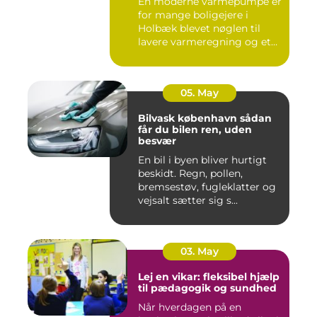
En moderne varmepumpe er
for mange boligejere i
Holbæk blevet nøglen til
lavere varmeregning og et
m...
05. May
Bilvask københavn sådan
får du bilen ren, uden
besvær
En bil i byen bliver hurtigt
beskidt. Regn, pollen,
bremsestøv, fugleklatter og
vejsalt sætter sig s...
03. May
Lej en vikar: fleksibel hjælp
til pædagogik og sundhed
Når hverdagen på en