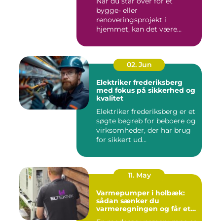
Når du står over for et
bygge- eller
renoveringsprojekt i
hjemmet, kan det være
svært at vide, hvor ...
02. Jun
Elektriker frederiksberg
med fokus på sikkerhed og
kvalitet
Elektriker frederiksberg er et
søgte begreb for beboere og
virksomheder, der har brug
for sikkert ud...
11. May
Varmepumper i holbæk:
sådan sænker du
varmeregningen og får et
bedre indeklima