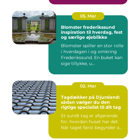
05. Mar
Blomster frederikssund
inspiration til hverdag, fest
og særlige øjeblikke
Blomster spiller en stor rolle
i hverdagen i og omkring
Frederikssund. En buket kan
sige tillykke, u...
02. Mar
Tagdækker på Djursland:
sådan vælger du den
rigtige specialist til dit tag
Et sundt tag er afgørende
for, hvordan huset har det.
Når taget først begynder a...