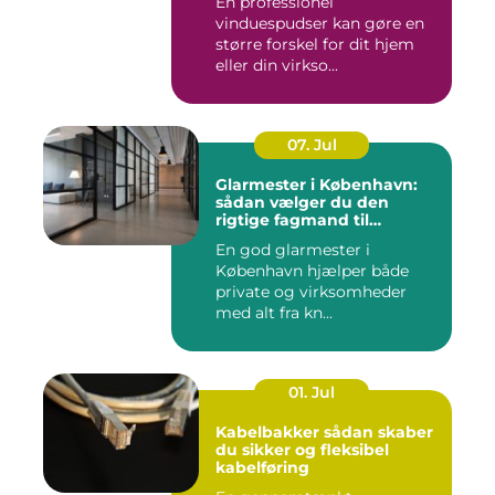
En professionel
vinduespudser kan gøre en
større forskel for dit hjem
eller din virkso...
07. Jul
Glarmester i København:
sådan vælger du den
rigtige fagmand til
glasopgaver
En god glarmester i
København hjælper både
private og virksomheder
med alt fra kn...
01. Jul
Kabelbakker sådan skaber
du sikker og fleksibel
kabelføring