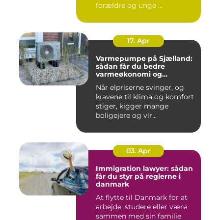
forældre og unge ...
17. Apr
Varmepumpe på Sjælland:
sådan får du bedre
varmeøkonomi og
indeklima
Når elpriserne svinger, og
kravene til klima og komfort
stiger, kigger mange
boligejere og vir...
03. Apr
Immigration lawyer: sådan
får du styr på reglerne i
danmark
At flytte til Danmark for at
arbejde, studere eller være
sammen med sin familie