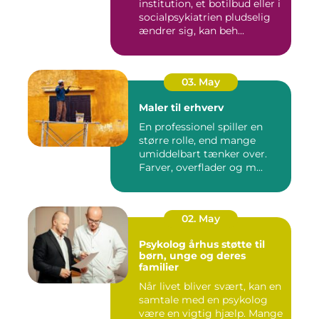
institution, et botilbud eller i
socialpsykiatrien pludselig
ændrer sig, kan beh...
03. May
Maler til erhverv
En professionel spiller en
større rolle, end mange
umiddelbart tænker over.
Farver, overflader og m...
02. May
Psykolog århus støtte til
børn, unge og deres
familier
Når livet bliver svært, kan en
samtale med en psykolog
være en vigtig hjælp. Mange