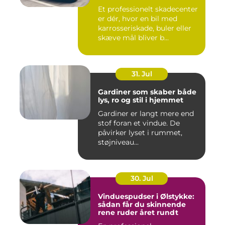
Et professionelt skadecenter
er dér, hvor en bil med
karrosseriskade, buler eller
skæve mål bliver b...
31. Jul
Gardiner som skaber både
lys, ro og stil i hjemmet
Gardiner er langt mere end
stof foran et vindue. De
påvirker lyset i rummet,
støjniveau...
30. Jul
Vinduespudser i Ølstykke:
sådan får du skinnende
rene ruder året rundt