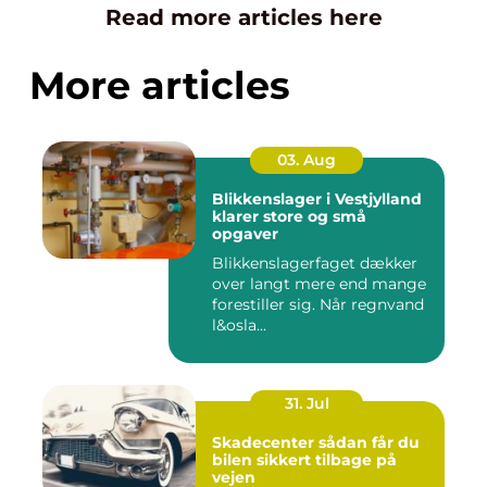
Read more articles here
More articles
03. Aug
Blikkenslager i Vestjylland
klarer store og små
opgaver
Blikkenslagerfaget dækker
over langt mere end mange
forestiller sig. Når regnvand
l&osla...
31. Jul
Skadecenter sådan får du
bilen sikkert tilbage på
vejen