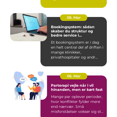
06. Mar
Bookingsystem: sådan
skaber du struktur og
bedre service i
sundhedssektoren
Et bookingsystem er i dag
en helt central del af driften i
mange klinikker,
privathospitaler og andr...
06. Mar
Parterapi vejle når i vil
hinanden, men er kørt fast
Mange par oplever perioder,
hvor konflikter fylder mere
end nærvær. Små
misforståelser vokser sig st...