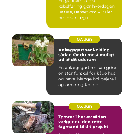
En gennemtænkt
kabelføring gør hverdagen
lettere, uanset om vi taler
procesanlæg i
fødevareindustrie...
07. Jun
Anlægsgartner kolding
sådan får du mest muligt
ud af dit uderum
En anlægsgartner kan gøre
en stor forskel for både hus
og have. Mange boligejere i
og omkring Koldin...
05. Jun
Tømrer i herlev sådan
vælger du den rette
fagmand til dit projekt