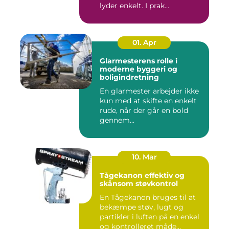
lyder enkelt. I prak...
01. Apr
Glarmesterens rolle i
moderne byggeri og
boligindretning
En glarmester arbejder ikke
kun med at skifte en enkelt
rude, når der går en bold
gennem...
10. Mar
Tågekanon effektiv og
skånsom støvkontrol
En Tågekanon bruges til at
bekæmpe støv, lugt og
partikler i luften på en enkel
og kontrolleret måde...