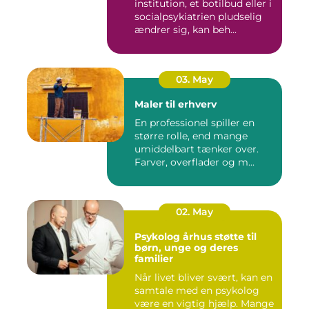
institution, et botilbud eller i
socialpsykiatrien pludselig
ændrer sig, kan beh...
03. May
Maler til erhverv
En professionel spiller en
større rolle, end mange
umiddelbart tænker over.
Farver, overflader og m...
02. May
Psykolog århus støtte til
børn, unge og deres
familier
Når livet bliver svært, kan en
samtale med en psykolog
være en vigtig hjælp. Mange