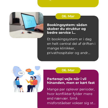
06. Mar
Bookingsystem: sådan
skaber du struktur og
bedre service i
sundhedssektoren
Et bookingsystem er i dag
en helt central del af driften i
mange klinikker,
privathospitaler og andr...
06. Mar
Parterapi vejle når i vil
hinanden, men er kørt fast
Mange par oplever perioder,
hvor konflikter fylder mere
end nærvær. Små
misforståelser vokser sig st...