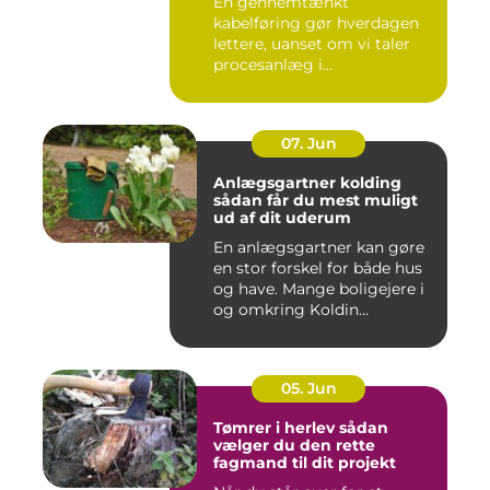
En gennemtænkt
kabelføring gør hverdagen
lettere, uanset om vi taler
procesanlæg i
fødevareindustrie...
07. Jun
Anlægsgartner kolding
sådan får du mest muligt
ud af dit uderum
En anlægsgartner kan gøre
en stor forskel for både hus
og have. Mange boligejere i
og omkring Koldin...
05. Jun
Tømrer i herlev sådan
vælger du den rette
fagmand til dit projekt