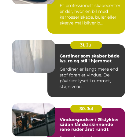
Et professionelt skadecenter
er dér, hvor en bil med
karrosseriskade, buler eller
skæve mål bliver b...
31. Jul
Gardiner som skaber både
lys, ro og stil i hjemmet
Gardiner er langt mere end
stof foran et vindue. De
påvirker lyset i rummet,
støjniveau...
30. Jul
Vinduespudser i Ølstykke:
sådan får du skinnende
rene ruder året rundt