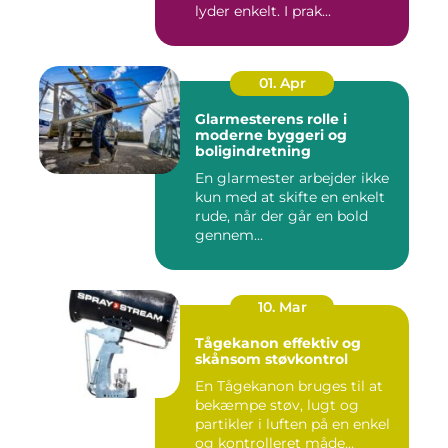
lyder enkelt. I prak...
01. Apr
Glarmesterens rolle i
moderne byggeri og
boligindretning
En glarmester arbejder ikke
kun med at skifte en enkelt
rude, når der går en bold
gennem...
10. Mar
Tågekanon effektiv og
skånsom støvkontrol
En Tågekanon bruges til at
bekæmpe støv, lugt og
partikler i luften på en enkel
og kontrolleret måde...