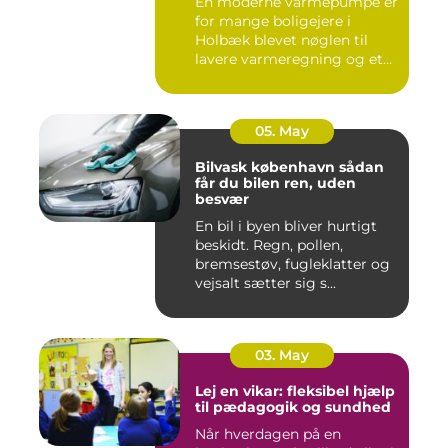
En moderne varmepumpe er
for mange boligejere i
Holbæk blevet nøglen til
lavere varmeregning og et
m...
05. May
Bilvask københavn sådan
får du bilen ren, uden
besvær
En bil i byen bliver hurtigt
beskidt. Regn, pollen,
bremsestøv, fugleklatter og
vejsalt sætter sig s...
03. May
Lej en vikar: fleksibel hjælp
til pædagogik og sundhed
Når hverdagen på en