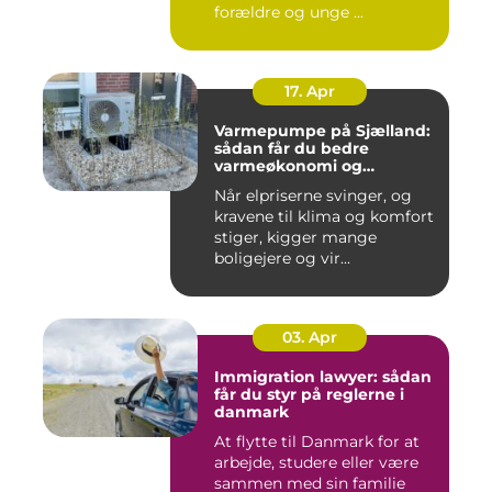
forældre og unge ...
17. Apr
Varmepumpe på Sjælland:
sådan får du bedre
varmeøkonomi og
indeklima
Når elpriserne svinger, og
kravene til klima og komfort
stiger, kigger mange
boligejere og vir...
03. Apr
Immigration lawyer: sådan
får du styr på reglerne i
danmark
At flytte til Danmark for at
arbejde, studere eller være
sammen med sin familie