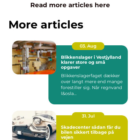
Read more articles here
More articles
03. Aug
Blikkenslager i Vestjylland
klarer store og små
opgaver
Blikkenslagerfaget dækker
over langt mere end mange
forestiller sig. Når regnvand
l&osla...
31. Jul
Skadecenter sådan får du
bilen sikkert tilbage på
vejen