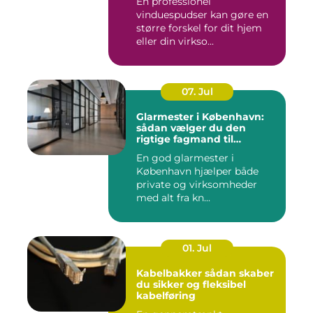
En professionel
vinduespudser kan gøre en
større forskel for dit hjem
eller din virkso...
07. Jul
Glarmester i København:
sådan vælger du den
rigtige fagmand til
glasopgaver
En god glarmester i
København hjælper både
private og virksomheder
med alt fra kn...
01. Jul
Kabelbakker sådan skaber
du sikker og fleksibel
kabelføring