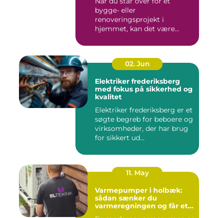
Når du står over for et
bygge- eller
renoveringsprojekt i
hjemmet, kan det være
svært at vide, hvor ...
02. Jun
Elektriker frederiksberg
med fokus på sikkerhed og
kvalitet
Elektriker frederiksberg er et
søgte begreb for beboere og
virksomheder, der har brug
for sikkert ud...
11. May
Varmepumper i holbæk:
sådan sænker du
varmeregningen og får et
bedre indeklima