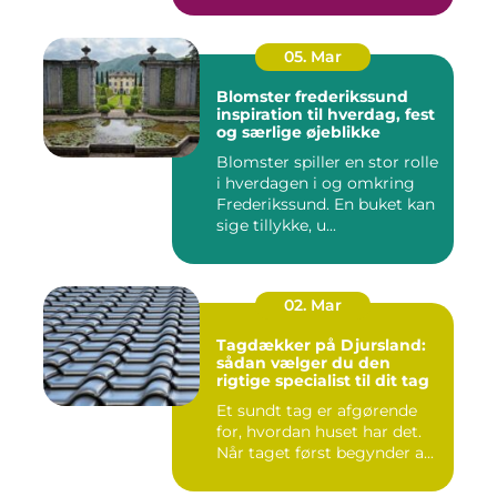
05. Mar
Blomster frederikssund
inspiration til hverdag, fest
og særlige øjeblikke
Blomster spiller en stor rolle
i hverdagen i og omkring
Frederikssund. En buket kan
sige tillykke, u...
02. Mar
Tagdækker på Djursland:
sådan vælger du den
rigtige specialist til dit tag
Et sundt tag er afgørende
for, hvordan huset har det.
Når taget først begynder a...