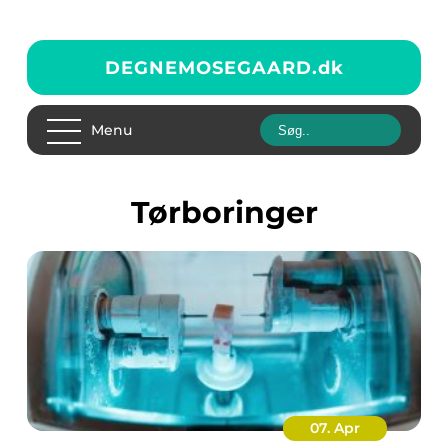
DEGNEMOSEGAARD.
dk
Menu
tørboringer
07. Apr