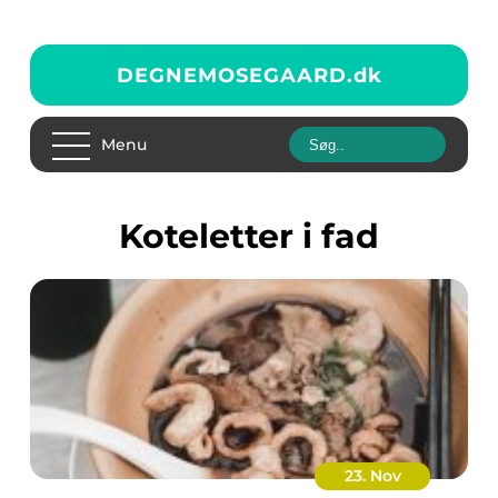
DEGNEMOSEGAARD.
dk
Menu
koteletter i fad
23. Nov