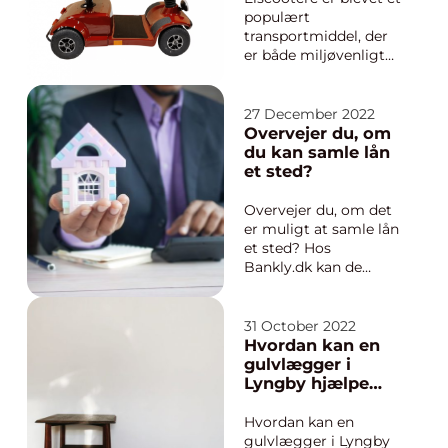
Det er et af de mest
populært
essentie...
transportmiddel, der
er både miljøvenligt
og praktisk. Med en
stigende
efterspørgsel og nye
27 December 2022
teknologiske
Overvejer du, om
fremskridt har disse
du kan samle lån
elektriske køretøjer
et sted?
åbnet op for en
verden a...
Overvejer du, om det
er muligt at samle lån
et sted? Hos
Bankly.dk kan de
hjælpe dig med at
samle alle dine lån på
ét praktisk sted, så det
31 October 2022
bliver nemmere at
Hvordan kan en
administrere og
gulvlægger i
betale din gæld af.
Lyngby hjælpe
Deres str&osl...
dig?
Hvordan kan en
gulvlægger i Lyngby