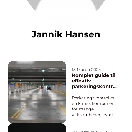
Jannik Hansen
15 March 2024
Komplet guide til
effektiv
parkeringskontrol
for virksomheder
Parkeringskontrol er
en kritisk komponent
for mange
virksomheder, hvad
enten det gælder
arbejdspladser,
shoppingcentre,