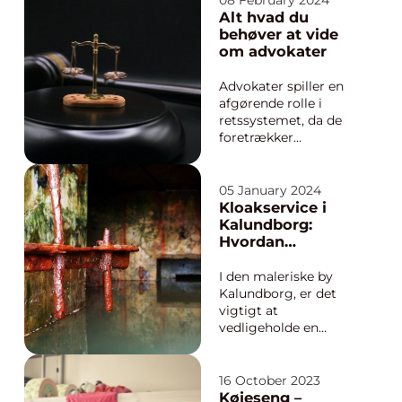
08 February 2024
boligkomplekser eller
Alt hvad du
offentlige
behøver at vide
institutioner. At
om advokater
forvalte
parkeringspladser
Advokater spiller en
effektivt er afgørende
afgørende rolle i
for at sikre til...
retssystemet, da de
foretrækker
retfærdighed og
lovens regler. De
fungerer som både
05 January 2024
rådgivere og fortalere
Kloakservice i
for deres klienter og
Kalundborg:
har en bred vifte af
Hvordan
specialområder,
professionel
herunder kriminel
hjælp sikrer dit
I den maleriske by
forsvar, ejendomsret,
kloaksystem
Kalundborg, er det
famil...
vigtigt at
vedligeholde en
effektiv og sund
infrastruktur, ikke
mindst når det
16 October 2023
kommer til
Køjeseng –