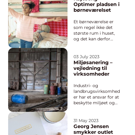
kloaksystemet. Et
Optimer pladsen i
godt fungerende
børneværelset
kloaksystem er
essentielt for at
Et børneværelse er
opretholde byens
som regel ikke det
miljømæssige velsta...
største rum i huset,
og det kan derfor
være en udfordring at
udnytte pladsen
optimalt. En god
03 July 2023
løsning til at skabe
Miljøsanering –
ekstra plads og
vejledning til
samtidig skabe glæde
virksomheder
hos børnene er...
Industri- og
landbrugsvirksomhed
er har et ansvar for at
beskytte miljøet og
følge
miljølovgivningen.
Miljøsanering er en
31 May 2023
nødvendig proces i
Georg Jensen
forbindelse med
smykker outlet