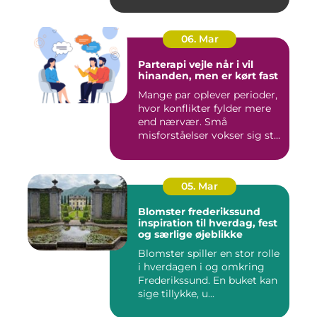
06. Mar
Parterapi vejle når i vil
hinanden, men er kørt fast
Mange par oplever perioder,
hvor konflikter fylder mere
end nærvær. Små
misforståelser vokser sig st...
05. Mar
Blomster frederikssund
inspiration til hverdag, fest
og særlige øjeblikke
Blomster spiller en stor rolle
i hverdagen i og omkring
Frederikssund. En buket kan
sige tillykke, u...