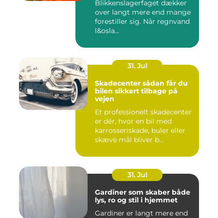
Blikkenslagerfaget dækker
over langt mere end mange
forestiller sig. Når regnvand
l&osla...
31. Jul
Skadecenter sådan får du
bilen sikkert tilbage på
vejen
Et professionelt skadecenter
er dér, hvor en bil med
karrosseriskade, buler eller
skæve mål bliver b...
31. Jul
Gardiner som skaber både
lys, ro og stil i hjemmet
Gardiner er langt mere end