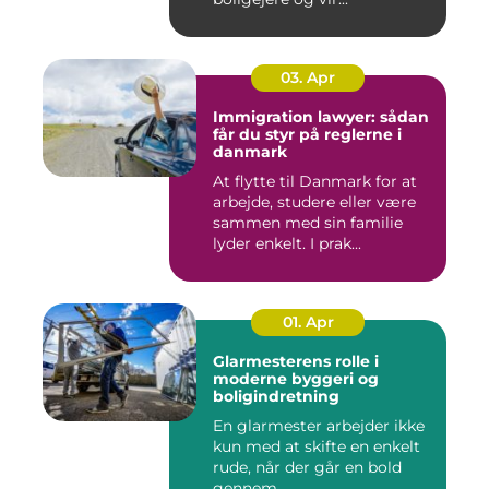
03. Apr
Immigration lawyer: sådan
får du styr på reglerne i
danmark
At flytte til Danmark for at
arbejde, studere eller være
sammen med sin familie
lyder enkelt. I prak...
01. Apr
Glarmesterens rolle i
moderne byggeri og
boligindretning
En glarmester arbejder ikke
kun med at skifte en enkelt
rude, når der går en bold
gennem...