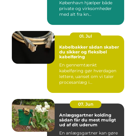
København hjælper både
private og virksomheder
med alt fra kn...
01. Jul
Kabelbakker sådan skaber
du sikker og fleksibel
kabelføring
En gennemtænkt
kabelføring gør hverdagen
lettere, uanset om vi taler
procesanlæg i
fødevareindustrie...
07. Jun
Anlægsgartner kolding
sådan får du mest muligt
ud af dit uderum
En anlægsgartner kan gøre