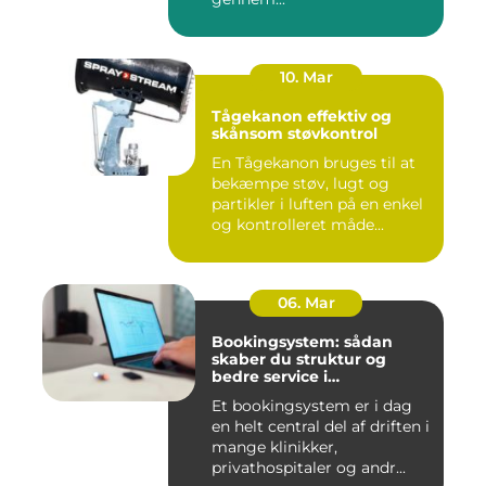
10. Mar
Tågekanon effektiv og
skånsom støvkontrol
En Tågekanon bruges til at
bekæmpe støv, lugt og
partikler i luften på en enkel
og kontrolleret måde...
06. Mar
Bookingsystem: sådan
skaber du struktur og
bedre service i
sundhedssektoren
Et bookingsystem er i dag
en helt central del af driften i
mange klinikker,
privathospitaler og andr...