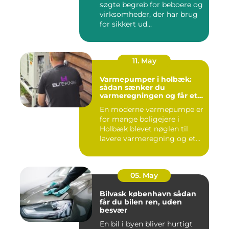
søgte begreb for beboere og
virksomheder, der har brug
for sikkert ud...
11. May
Varmepumper i holbæk:
sådan sænker du
varmeregningen og får et
bedre indeklima
En moderne varmepumpe er
for mange boligejere i
Holbæk blevet nøglen til
lavere varmeregning og et
m...
05. May
Bilvask københavn sådan
får du bilen ren, uden
besvær
En bil i byen bliver hurtigt