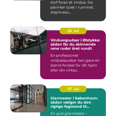
stof foran et vindue. De
påvirker lyset i rummet,
støjniveau...
30. Jul
Vinduespudser i Ølstykke:
sådan får du skinnende
rene ruder året rundt
En professionel
vinduespudser kan gøre en
større forskel for dit hjem
eller din virkso...
07. Jul
Glarmester i København:
sådan vælger du den
rigtige fagmand til
glasopgaver
En god glarmester i