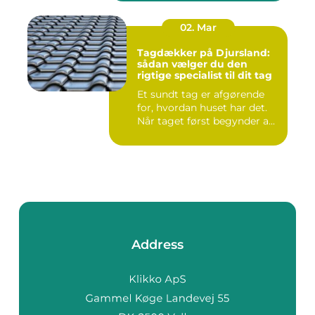
02. Mar
Tagdækker på Djursland:
sådan vælger du den
rigtige specialist til dit tag
Et sundt tag er afgørende
for, hvordan huset har det.
Når taget først begynder a...
Address