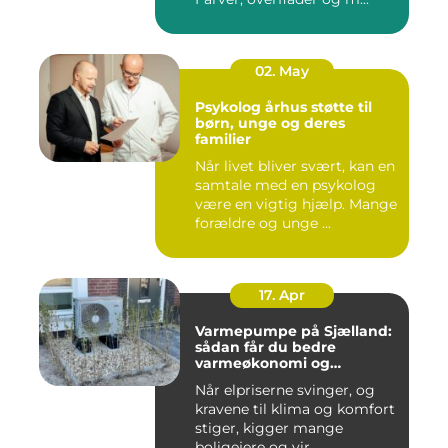
02. May
Psykolog århus støtte til
børn, unge og deres
familier
Når livet bliver svært, kan en
samtale med en psykolog
være en vigtig hjælp. Mange
forældre og unge ...
17. Apr
Varmepumpe på Sjælland:
sådan får du bedre
varmeøkonomi og
indeklima
Når elpriserne svinger, og
kravene til klima og komfort
stiger, kigger mange
boligejere og vir...