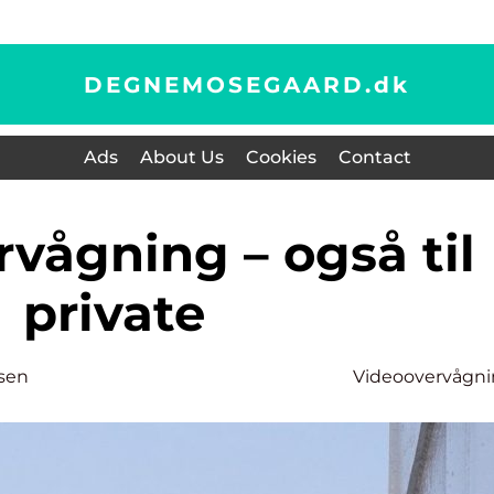
DEGNEMOSEGAARD.
dk
Ads
About Us
Cookies
Contact
private
nsen
Videoovervågn