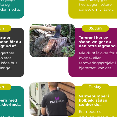
ate og
hverdagen lettere,
der med alt
uanset om vi taler
procesanlæg i
fødevareindustrie...
Jun
05. Jun
rtner
Tømrer i herlev
sådan vælger du
gt ud af
den rette fagmand
um
til dit projekt
gartner
Når du står over for 
n stor
bygge- eller
r både hus
renoveringsprojekt i
Mange
hjemmet, kan det
 i og
være svært at vide,
ldin...
hvor ...
Jun
11. May
Varmepumper i
sberg med
holbæk: sådan
sikkerhed
sænker du
t
varmeregningen o
En moderne
får et bedre
erg er et
varmepumpe er for
indeklima