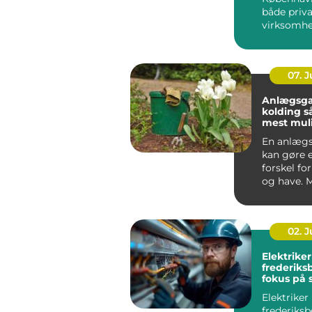
både priv
virksomhe
fra kn...
07. 
Anlægsga
kolding sådan får du
mest muli
dit uder
En anlægs
kan gøre e
forskel fo
og have. 
boligejere
omkring Ko
02. 
Elektriker
frederik
fokus på 
og kvalite
Elektriker
frederiksb