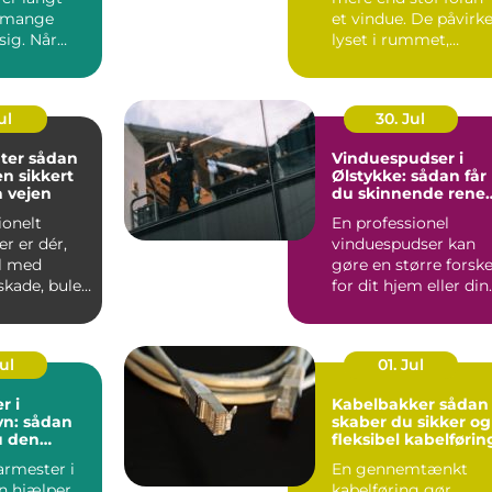
 mange
et vindue. De påvirk
 sig. Når
lyset i rummet,
&osla...
støjniveau...
ul
30. Jul
sådan
Vinduespudser i
en sikkert
Ølstykke: sådan får
å vejen
du skinnende rene
ruder året rundt
ionelt
En professionel
r er dér,
vinduespudser kan
il med
gøre en større forske
skade, buler
for dit hjem eller din
e mål bliver
virkso...
Jul
01. Jul
r i
Kabelbakker sådan
n: sådan
skaber du sikker og
u den
fleksibel kabelførin
agmand til
armester i
En gennemtænkt
ver
n hjælper
kabelføring gør