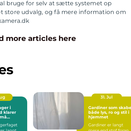
al bruge for selv at sætte systemet op
 store udvalg, og få mere information om
kkamera.dk
d more articles here
es
Aug
31. Jul
ager i
Gardiner som skabe
d klarer
både lys, ro og stil i
små
hjemmet
agerfaget
Gardiner er langt
er langt
mere end stof foran