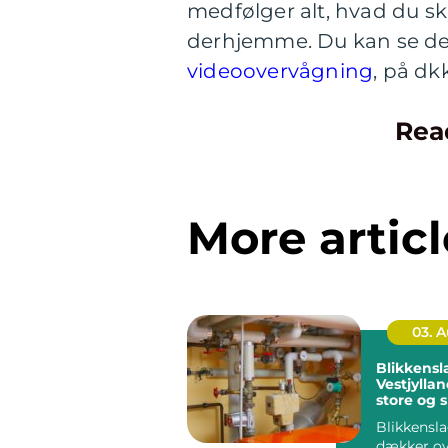
medfølger alt, hvad du sk
derhjemme. Du kan se det
videoovervågning
, på d
Rea
More articl
03. 
Blikkensl
Vestjyllan
store og 
opgaver
Blikkensl
dækker ov