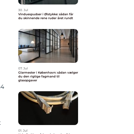
30. Jul
Vinduespudser i Ølstykke: sådan får
du skinnende rene ruder året rundt
07. Jul
Glarmester i København: sådan vælger
du den rigtige fagmand til
glasopgaver
24
t
01. Jul