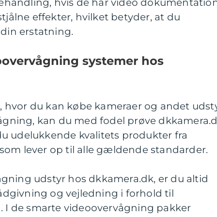
handling, hvis de har video dokumentatio
tjålne effekter, hvilket betyder, at du
 din erstatning.
oovervågning systemer hos
ed, hvor du kan købe kameraer og andet udst
rvågning, kan du med fodel prøve dkkamera.d
u udelukkende kvalitets produkter fra
som lever op til alle gældende standarder.
gning udstyr hos dkkamera.dk, er du altid
rådgivning og vejledning i forhold til
g. I de smarte videoovervågning pakker