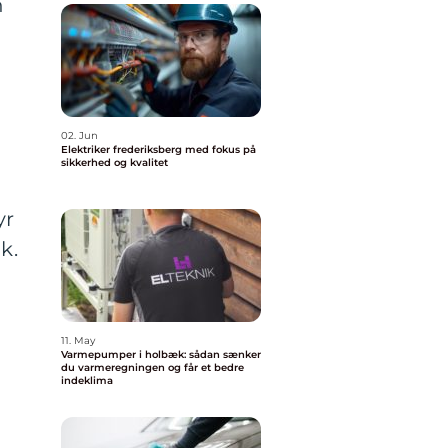
n
02. Jun
Elektriker frederiksberg med fokus på
sikkerhed og kvalitet
yr
k.
11. May
Varmepumper i holbæk: sådan sænker
du varmeregningen og får et bedre
indeklima