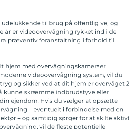
udelukkende til brug på offentlig vej og
e år er videoovervågning rykket ind i de
a præventiv foranstaltning i forhold til
 dit hjem med overvågningskameraer
g moderne videoovervågning system, vil du
 tryg og sikker ved at dit hjem er overvåget 
gså kunne skræmme indbrudstyve eller
in ejendom. Hvis du vælger at opsætte
rvågning – eventuelt i forbindelse med en
ktør – og samtidig sørger for at skilte aktiv
ervågning, vil de fleste potentielle