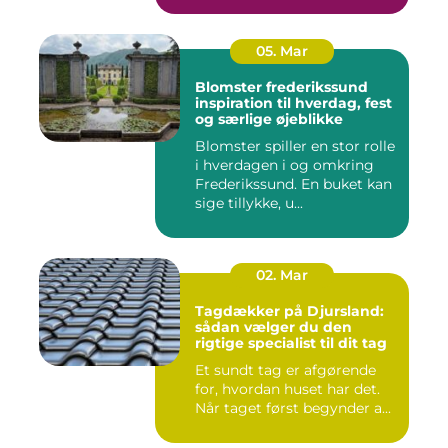
05. Mar
Blomster frederikssund
inspiration til hverdag, fest
og særlige øjeblikke
Blomster spiller en stor rolle
i hverdagen i og omkring
Frederikssund. En buket kan
sige tillykke, u...
02. Mar
Tagdækker på Djursland:
sådan vælger du den
rigtige specialist til dit tag
Et sundt tag er afgørende
for, hvordan huset har det.
Når taget først begynder a...