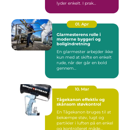
lyder enkelt. I prak...
01. Apr
Glarmesterens rolle i
moderne byggeri og
boligindretning
En glarmester arbejder ikke
kun med at skifte en enkelt
rude, når der går en bold
gennem...
10. Mar
Tågekanon effektiv og
skånsom støvkontrol
En Tågekanon bruges til at
bekæmpe støv, lugt og
partikler i luften på en enkel
og kontrolleret måde...