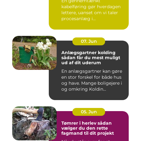
En gennemtænkt
kabelføring gør hverdagen
lettere, uanset om vi taler
procesanlæg i
fødevareindustrie...
07. Jun
Anlægsgartner kolding
sådan får du mest muligt
ud af dit uderum
En anlægsgartner kan gøre
en stor forskel for både hus
og have. Mange boligejere i
og omkring Koldin...
05. Jun
Tømrer i herlev sådan
vælger du den rette
fagmand til dit projekt