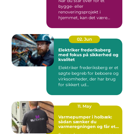
Når du står over for et
bygge- eller
renoveringsprojekt i
hjemmet, kan det være
svært at vide, hvor ...
02. Jun
Elektriker frederiksberg
med fokus på sikkerhed og
kvalitet
Elektriker frederiksberg er et
søgte begreb for beboere og
virksomheder, der har brug
for sikkert ud...
11. May
Varmepumper i holbæk:
sådan sænker du
varmeregningen og får et
bedre indeklima