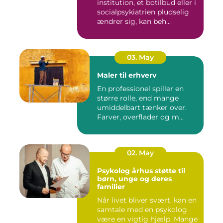
institution, et botilbud eller i
socialpsykiatrien pludselig
ændrer sig, kan beh...
03. May
Maler til erhverv
En professionel spiller en
større rolle, end mange
umiddelbart tænker over.
Farver, overflader og m...
02. May
Psykolog århus støtte til
børn, unge og deres
familier
Når livet bliver svært, kan en
samtale med en psykolog
være en vigtig hjælp. Mange