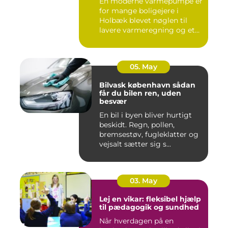
En moderne varmepumpe er
for mange boligejere i
Holbæk blevet nøglen til
lavere varmeregning og et
m...
05. May
Bilvask københavn sådan
får du bilen ren, uden
besvær
En bil i byen bliver hurtigt
beskidt. Regn, pollen,
bremsestøv, fugleklatter og
vejsalt sætter sig s...
03. May
Lej en vikar: fleksibel hjælp
til pædagogik og sundhed
Når hverdagen på en