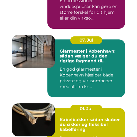
En professionel
vinduespudser kan gøre en
større forskel for dit hjem
eller din virkso...
07. Jul
Glarmester i København:
sådan vælger du den
rigtige fagmand til
glasopgaver
En god glarmester i
København hjælper både
private og virksomheder
med alt fra kn...
01. Jul
Kabelbakker sådan skaber
du sikker og fleksibel
kabelføring