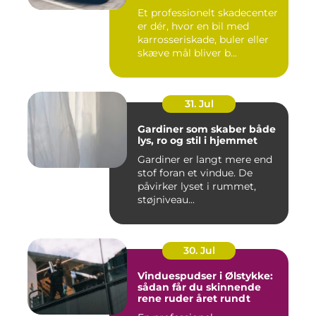
Et professionelt skadecenter
er dér, hvor en bil med
karrosseriskade, buler eller
skæve mål bliver b...
31. Jul
Gardiner som skaber både
lys, ro og stil i hjemmet
Gardiner er langt mere end
stof foran et vindue. De
påvirker lyset i rummet,
støjniveau...
30. Jul
Vinduespudser i Ølstykke:
sådan får du skinnende
rene ruder året rundt