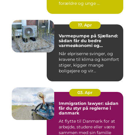
forældre og unge ...
17. Apr
Varmepumpe på Sjælland:
sådan får du bedre
varmeøkonomi og
indeklima
Når elpriserne svinger, og
kravene til klima og komfort
stiger, kigger mange
boligejere og vir...
03. Apr
Immigration lawyer: sådan
får du styr på reglerne i
danmark
At flytte til Danmark for at
arbejde, studere eller være
sammen med sin familie