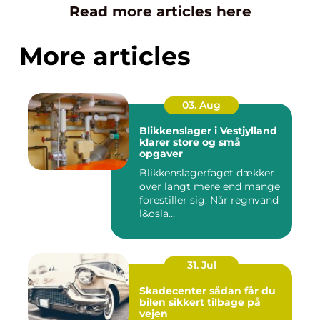
Read more articles here
More articles
03. Aug
Blikkenslager i Vestjylland
klarer store og små
opgaver
Blikkenslagerfaget dækker
over langt mere end mange
forestiller sig. Når regnvand
l&osla...
31. Jul
Skadecenter sådan får du
bilen sikkert tilbage på
vejen