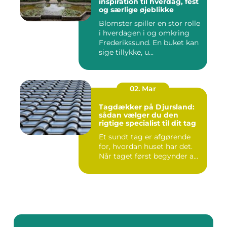
inspiration til hverdag, fest
og særlige øjeblikke
Blomster spiller en stor rolle
i hverdagen i og omkring
Frederikssund. En buket kan
sige tillykke, u...
02. Mar
Tagdækker på Djursland:
sådan vælger du den
rigtige specialist til dit tag
Et sundt tag er afgørende
for, hvordan huset har det.
Når taget først begynder a...