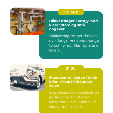
03. Aug
Blikkenslager i Vestjylland
klarer store og små
opgaver
Blikkenslagerfaget dækker
over langt mere end mange
forestiller sig. Når regnvand
l&osla...
31. Jul
Skadecenter sådan får du
bilen sikkert tilbage på
vejen
Et professionelt skadecenter
er dér, hvor en bil med
karrosseriskade, buler eller
skæve mål bliver b...