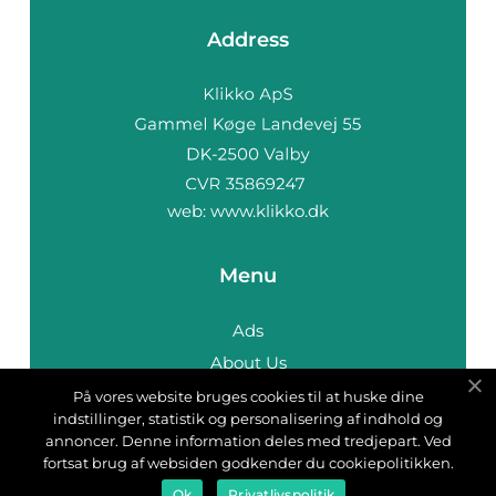
Address
web:
www.klikko.dk
Menu
Ads
About Us
Cookies
På vores website bruges cookies til at huske dine
indstillinger, statistik og personalisering af indhold og
Contact
annoncer. Denne information deles med tredjepart. Ved
Sitemap
fortsat brug af websiden godkender du cookiepolitikken.
Ok
Privatlivspolitik