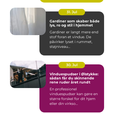
31. Jul
Gardiner som skaber både
lys, ro og stil i hjemmet
Gardiner er langt mere end
stof foran et vindue. De
påvirker lyset i rummet,
støjniveau...
30. Jul
Vinduespudser i Ølstykke:
sådan får du skinnende
rene ruder året rundt
En professionel
vinduespudser kan gøre en
større forskel for dit hjem
eller din virkso...