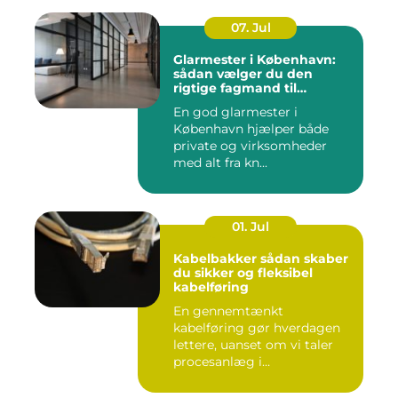
07. Jul
Glarmester i København:
sådan vælger du den
rigtige fagmand til
glasopgaver
En god glarmester i
København hjælper både
private og virksomheder
med alt fra kn...
01. Jul
Kabelbakker sådan skaber
du sikker og fleksibel
kabelføring
En gennemtænkt
kabelføring gør hverdagen
lettere, uanset om vi taler
procesanlæg i
fødevareindustrie...