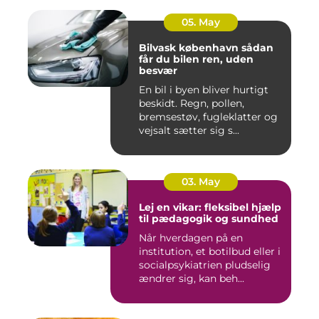
05. May
Bilvask københavn sådan
får du bilen ren, uden
besvær
En bil i byen bliver hurtigt
beskidt. Regn, pollen,
bremsestøv, fugleklatter og
vejsalt sætter sig s...
03. May
Lej en vikar: fleksibel hjælp
til pædagogik og sundhed
Når hverdagen på en
institution, et botilbud eller i
socialpsykiatrien pludselig
ændrer sig, kan beh...