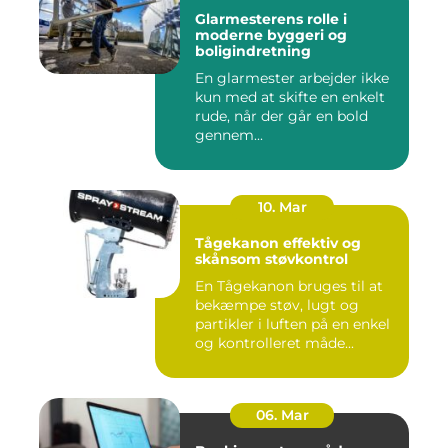
Glarmesterens rolle i
moderne byggeri og
boligindretning
En glarmester arbejder ikke
kun med at skifte en enkelt
rude, når der går en bold
gennem...
10. Mar
Tågekanon effektiv og
skånsom støvkontrol
En Tågekanon bruges til at
bekæmpe støv, lugt og
partikler i luften på en enkel
og kontrolleret måde...
06. Mar