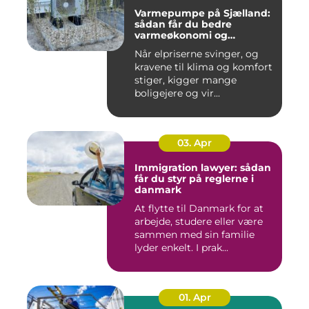
Varmepumpe på Sjælland:
sådan får du bedre
varmeøkonomi og
indeklima
Når elpriserne svinger, og
kravene til klima og komfort
stiger, kigger mange
boligejere og vir...
03. Apr
Immigration lawyer: sådan
får du styr på reglerne i
danmark
At flytte til Danmark for at
arbejde, studere eller være
sammen med sin familie
lyder enkelt. I prak...
01. Apr