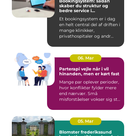
Bookingsystem: sådan
skaber du struktur og
bedre service i
sundhedssektoren
Et bookingsystem er i dag
en helt central del af driften i
mange klinikker,
privathospitaler og andr...
06. Mar
Parterapi vejle når i vil
hinanden, men er kørt fast
Mange par oplever perioder,
hvor konflikter fylder mere
end nærvær. Små
misforståelser vokser sig st...
05. Mar
Blomster frederikssund