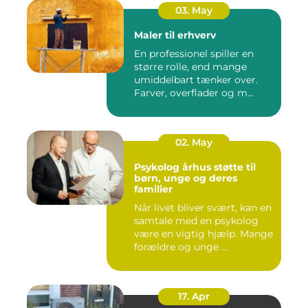
03. May
Maler til erhverv
En professionel spiller en
større rolle, end mange
umiddelbart tænker over.
Farver, overflader og m...
02. May
Psykolog århus støtte til
børn, unge og deres
familier
Når livet bliver svært, kan en
samtale med en psykolog
være en vigtig hjælp. Mange
forældre og unge ...
17. Apr