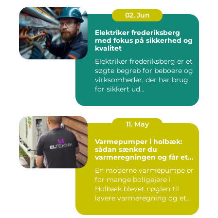
02. Jun
Elektriker frederiksberg
med fokus på sikkerhed og
kvalitet
Elektriker frederiksberg er et
søgte begreb for beboere og
virksomheder, der har brug
for sikkert ud...
11. May
Varmepumper i holbæk:
sådan sænker du
varmeregningen og får et
bedre indeklima
En moderne varmepumpe er
for mange boligejere i
Holbæk blevet nøglen til
lavere varmeregning og et
m...