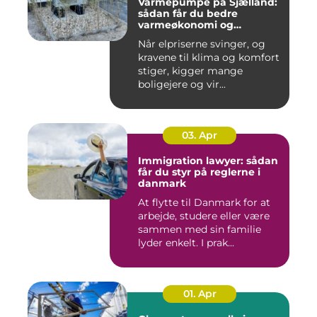
Varmepumpe på Sjælland:
sådan får du bedre
varmeøkonomi og
indeklima
Når elpriserne svinger, og
kravene til klima og komfort
stiger, kigger mange
boligejere og vir...
03. Apr
Immigration lawyer: sådan
får du styr på reglerne i
danmark
At flytte til Danmark for at
arbejde, studere eller være
sammen med sin familie
lyder enkelt. I prak...
01. Apr