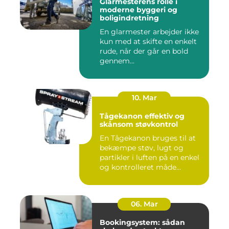
Glarmesterens rolle i
moderne byggeri og
boligindretning
En glarmester arbejder ikke
kun med at skifte en enkelt
rude, når der går en bold
gennem...
10. Mar
Tågekanon effektiv og
skånsom støvkontrol
En Tågekanon bruges til at
bekæmpe støv, lugt og
partikler i luften på en enkel
og kontrolleret måde...
06. Mar
Bookingsystem: sådan