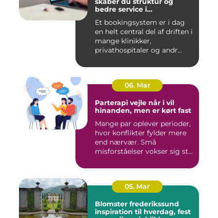
skaber du struktur og
bedre service i
sundhedssektoren
Et bookingsystem er i dag
en helt central del af driften i
mange klinikker,
privathospitaler og andr...
06. Mar
Parterapi vejle når i vil
hinanden, men er kørt fast
Mange par oplever perioder,
hvor konflikter fylder mere
end nærvær. Små
misforståelser vokser sig st...
05. Mar
Blomster frederikssund
inspiration til hverdag, fest