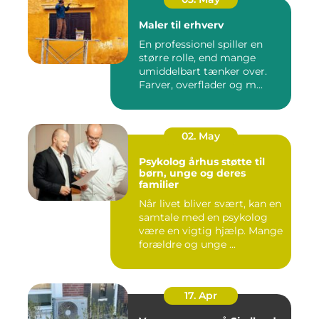
Maler til erhverv
En professionel spiller en
større rolle, end mange
umiddelbart tænker over.
Farver, overflader og m...
02. May
Psykolog århus støtte til
børn, unge og deres
familier
Når livet bliver svært, kan en
samtale med en psykolog
være en vigtig hjælp. Mange
forældre og unge ...
17. Apr