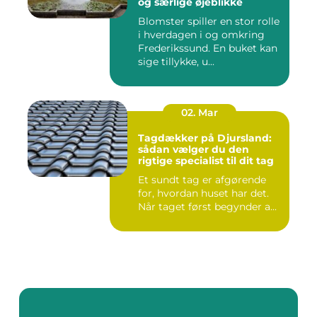
og særlige øjeblikke
Blomster spiller en stor rolle
i hverdagen i og omkring
Frederikssund. En buket kan
sige tillykke, u...
02. Mar
Tagdækker på Djursland:
sådan vælger du den
rigtige specialist til dit tag
Et sundt tag er afgørende
for, hvordan huset har det.
Når taget først begynder a...