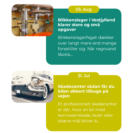
03. Aug
Blikkenslager i Vestjylland
klarer store og små
opgaver
Blikkenslagerfaget dækker
over langt mere end mange
forestiller sig. Når regnvand
l&osla...
31. Jul
Skadecenter sådan får du
bilen sikkert tilbage på
vejen
Et professionelt skadecenter
er dér, hvor en bil med
karrosseriskade, buler eller
skæve mål bliver b...