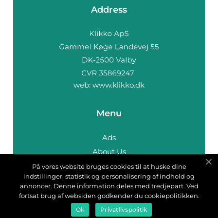
Address
web:
www.klikko.dk
Menu
Ads
About Us
Cookies
På vores website bruges cookies til at huske dine
indstillinger, statistik og personalisering af indhold og
Contact
annoncer. Denne information deles med tredjepart. Ved
Sitemap
fortsat brug af websiden godkender du cookiepolitikken.
Ok
Privatlivspolitik