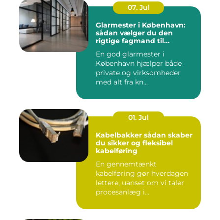
07. Jul
Glarmester i København:
sådan vælger du den
rigtige fagmand til
glasopgaver
En god glarmester i
København hjælper både
private og virksomheder
med alt fra kn...
01. Jul
Kabelbakker sådan skaber
du sikker og fleksibel
kabelføring
En gennemtænkt
kabelføring gør hverdagen
lettere, uanset om vi taler
procesanlæg i
fødevareindustrie...