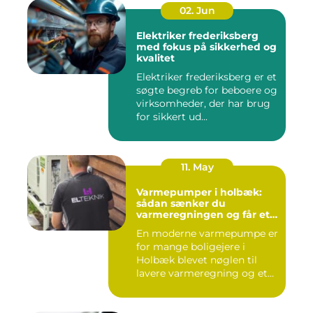
02. Jun
Elektriker frederiksberg
med fokus på sikkerhed og
kvalitet
Elektriker frederiksberg er et
søgte begreb for beboere og
virksomheder, der har brug
for sikkert ud...
11. May
Varmepumper i holbæk:
sådan sænker du
varmeregningen og får et
bedre indeklima
En moderne varmepumpe er
for mange boligejere i
Holbæk blevet nøglen til
lavere varmeregning og et
m...