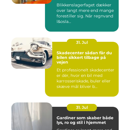
Blikkenslagerfaget dækker
over langt mere end mange
forestiller sig. Når regnvand
l&osla...
31. Jul
Skadecenter sådan får du
bilen sikkert tilbage på
vejen
Et professionelt skadecenter
er dér, hvor en bil med
karrosseriskade, buler eller
skæve mål bliver b...
31. Jul
Gardiner som skaber både
lys, ro og stil i hjemmet