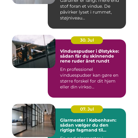
Gardiner er langt mere end
stof foran et vindue. De
påvirker lyset i rummet,
støjniveau...
30. Jul
Vinduespudser i Ølstykke:
sådan får du skinnende
rene ruder året rundt
En professionel
vinduespudser kan gøre en
større forskel for dit hjem
eller din virkso...
07. Jul
Glarmester i København:
sådan vælger du den
rigtige fagmand til
glasopgaver