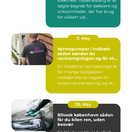
Elektriker frederiksberg er et
søgte begreb for beboere og
virksomheder, der har brug
for sikkert ud...
11. May
Varmepumper i holbæk:
sådan sænker du
varmeregningen og får et
bedre indeklima
En moderne varmepumpe er
for mange boligejere i
Holbæk blevet nøglen til
lavere varmeregning og et
m...
05. May
Bilvask københavn sådan
får du bilen ren, uden
besvær