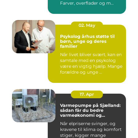
Farver, overflader og m...
02. May
Psykolog århus støtte til
børn, unge og deres
familier
Når livet bliver svært, kan en
samtale med en psykolog
være en vigtig hjælp. Mange
forældre og unge ...
17. Apr
Varmepumpe på Sjælland:
sådan får du bedre
varmeøkonomi og
indeklima
Når elpriserne svinger, og
kravene til klima og komfort
stiger, kigger mange