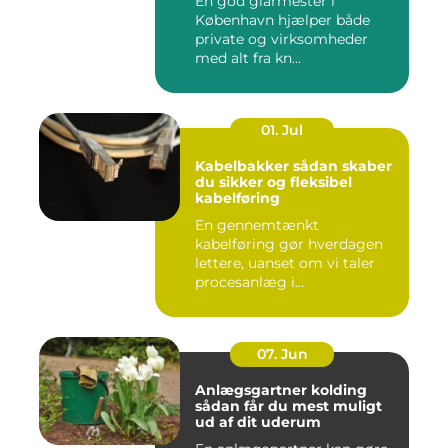
En god glarmester i
København hjælper både
private og virksomheder
med alt fra kn...
01. Jul
Kabelbakker sådan skaber
du sikker og fleksibel
kabelføring
En gennemtænkt
kabelføring gør hverdagen
lettere, uanset om vi taler
procesanlæg i
fødevareindustrie...
07. Jun
Anlægsgartner kolding
sådan får du mest muligt
ud af dit uderum