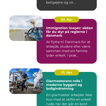
boligejere og vir...
03. Apr
Immigration lawyer: sådan
får du styr på reglerne i
danmark
At flytte til Danmark for at
arbejde, studere eller være
sammen med sin familie
lyder enkelt. I prak...
01. Apr
Glarmesterens rolle i
moderne byggeri og
boligindretning
En glarmester arbejder ikke
kun med at skifte en enkelt
rude, når der går en bold