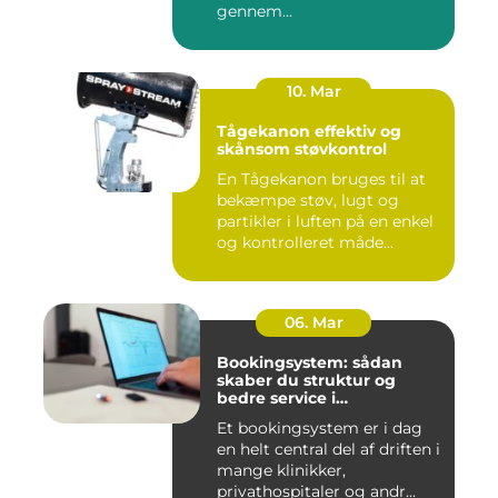
gennem...
10. Mar
Tågekanon effektiv og
skånsom støvkontrol
En Tågekanon bruges til at
bekæmpe støv, lugt og
partikler i luften på en enkel
og kontrolleret måde...
06. Mar
Bookingsystem: sådan
skaber du struktur og
bedre service i
sundhedssektoren
Et bookingsystem er i dag
en helt central del af driften i
mange klinikker,
privathospitaler og andr...