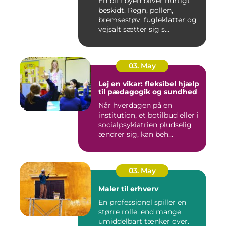
En bil i byen bliver hurtigt
beskidt. Regn, pollen,
bremsestøv, fugleklatter og
vejsalt sætter sig s...
03. May
Lej en vikar: fleksibel hjælp
til pædagogik og sundhed
Når hverdagen på en
institution, et botilbud eller i
socialpsykiatrien pludselig
ændrer sig, kan beh...
03. May
Maler til erhverv
En professionel spiller en
større rolle, end mange
umiddelbart tænker over.