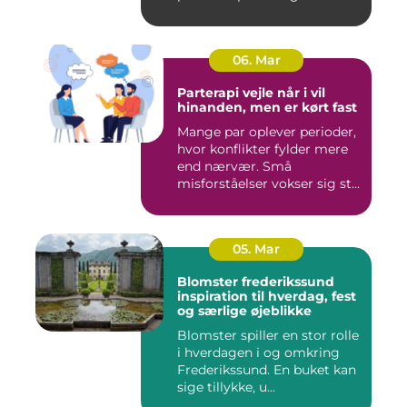
06. Mar
Parterapi vejle når i vil
hinanden, men er kørt fast
Mange par oplever perioder,
hvor konflikter fylder mere
end nærvær. Små
misforståelser vokser sig st...
05. Mar
Blomster frederikssund
inspiration til hverdag, fest
og særlige øjeblikke
Blomster spiller en stor rolle
i hverdagen i og omkring
Frederikssund. En buket kan
sige tillykke, u...