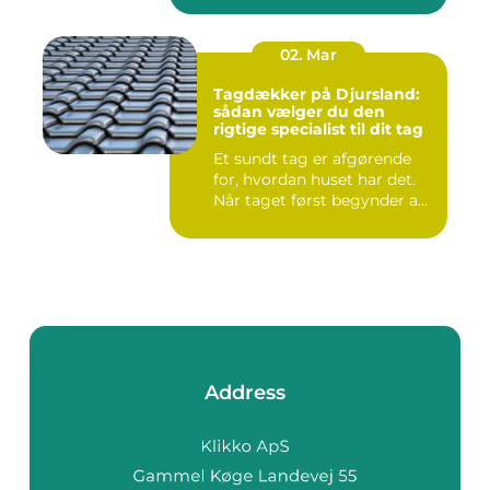
02. Mar
Tagdækker på Djursland:
sådan vælger du den
rigtige specialist til dit tag
Et sundt tag er afgørende
for, hvordan huset har det.
Når taget først begynder a...
Address