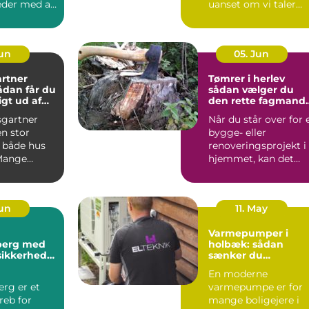
der med alt
uanset om vi taler
procesanlæg i
fødevareindustrie...
Jun
05. Jun
rtner
Tømrer i herlev
sådan vælger du
gt ud af
den rette fagmand
um
til dit projekt
gartner
Når du står over for 
n stor
bygge- eller
r både hus
renoveringsprojekt i
Mange
hjemmet, kan det
 i og
være svært at vide,
ldin...
hvor ...
Jun
11. May
Varmepumper i
sberg med
holbæk: sådan
sikkerhed
sænker du
t
varmeregningen o
En moderne
får et bedre
erg er et
varmepumpe er for
indeklima
reb for
mange boligejere i