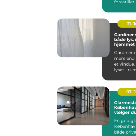
forestiller
regnvand l
31. J
Gardiner
både lys, r
hjemmet
Gardiner e
mere end 
et vindue.
lyset i ru
støjniveau.
07. 
Glarmeste
Københav
vælger d
rigtige f
En god gl
glasopga
Københav
både priv