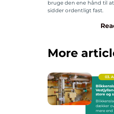
bruge den ene hånd til at
sidder ordentligt fast.
Rea
More articl
03. 
Blikkensl
Vestjyllan
store og 
opgaver
Blikkensl
dækker ov
mere end