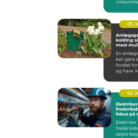
virksomhe
fra kn...
07. 
Anlægsga
kolding sådan får du
mest muli
dit uder
En anlægs
kan gøre e
forskel fo
og have. 
boligejere
omkring Ko
02. 
Elektriker
frederik
fokus på 
og kvalite
Elektriker
frederiksb
søgte beg