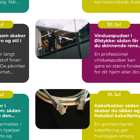
 sig. Når
karrosseriskade, bule
&osla...
eller skæve mål bliv
b...
ul
30. Jul
 som skaber
Vinduespudser i
o og stil i
Ølstykke: sådan får
du skinnende rene
ruder året rundt
r langt
En professionel
stof foran
vinduespudser kan
 De påvirker
gøre en større forske
mmet,
for dit hjem eller din
..
virkso...
Jul
01. Jul
r i
Kabelbakker sådan
n: sådan
skaber du sikker og
u den
fleksibel kabelførin
agmand til
armester i
En gennemtænkt
ver
n hjælper
kabelføring gør
ate og
hverdagen lettere,