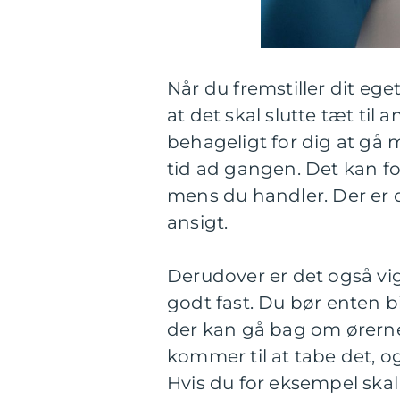
Når du fremstiller dit ege
at det skal slutte tæt til
behageligt for dig at gå m
tid ad gangen. Det kan fo
mens du handler. Der er d
ansigt.
Derudover er det også vi
godt fast. Du bør enten b
der kan gå bag om ørerne
kommer til at tabe det, og
Hvis du for eksempel skal 