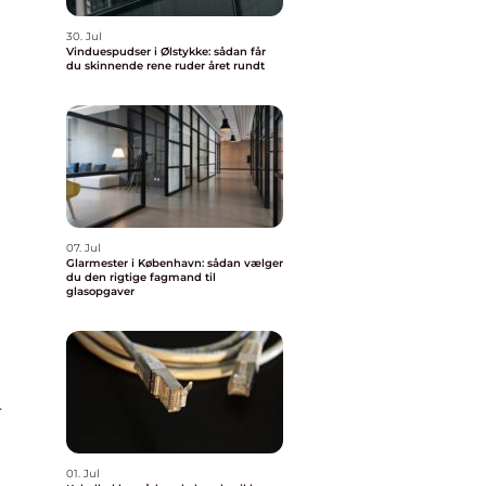
30. Jul
Vinduespudser i Ølstykke: sådan får
du skinnende rene ruder året rundt
07. Jul
Glarmester i København: sådan vælger
du den rigtige fagmand til
glasopgaver
r
01. Jul