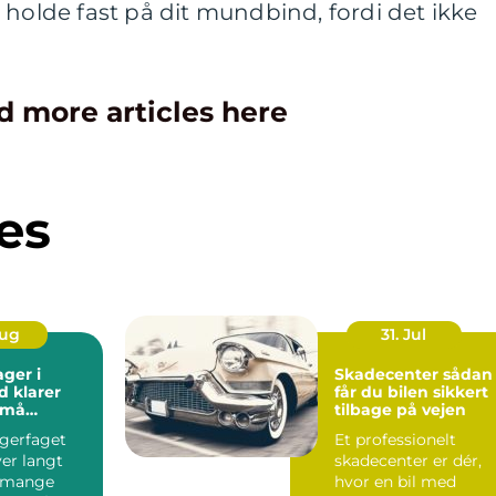
 holde fast på dit mundbind, fordi det ikke
d more articles here
es
Aug
31. Jul
ager i
Skadecenter sådan
d klarer
får du bilen sikkert
små
tilbage på vejen
agerfaget
Et professionelt
er langt
skadecenter er dér,
 mange
hvor en bil med