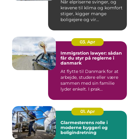
Når elpriserne svinger, og
kravene til klima og komfort
stiger, kigger mange
boligejere og vir...
03. Apr
Immigration lawyer: sådan
får du styr på reglerne i
danmark
At flytte til Danmark for at
arbejde, studere eller være
sammen med sin familie
lyder enkelt. I prak...
01. Apr
Glarmesterens rolle i
moderne byggeri og
boligindretning