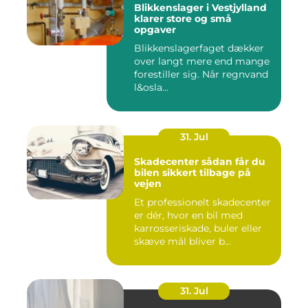
Blikkenslager i Vestjylland
klarer store og små
opgaver
Blikkenslagerfaget dækker
over langt mere end mange
forestiller sig. Når regnvand
l&osla...
31. Jul
Skadecenter sådan får du
bilen sikkert tilbage på
vejen
Et professionelt skadecenter
er dér, hvor en bil med
karrosseriskade, buler eller
skæve mål bliver b...
31. Jul