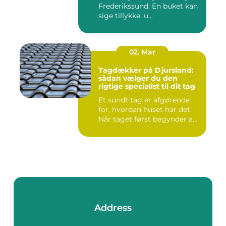
Frederikssund. En buket kan
sige tillykke, u...
02. Mar
Tagdækker på Djursland:
sådan vælger du den
rigtige specialist til dit tag
Et sundt tag er afgørende
for, hvordan huset har det.
Når taget først begynder a...
Address