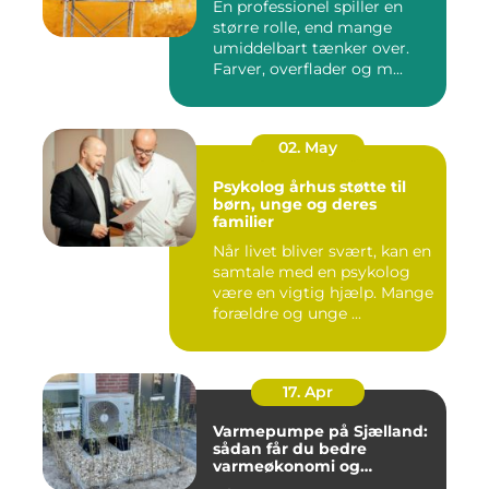
En professionel spiller en
større rolle, end mange
umiddelbart tænker over.
Farver, overflader og m...
02. May
Psykolog århus støtte til
børn, unge og deres
familier
Når livet bliver svært, kan en
samtale med en psykolog
være en vigtig hjælp. Mange
forældre og unge ...
17. Apr
Varmepumpe på Sjælland:
sådan får du bedre
varmeøkonomi og
indeklima