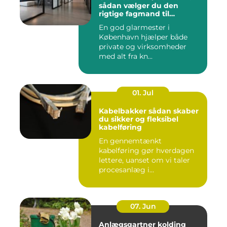
sådan vælger du den
rigtige fagmand til
glasopgaver
En god glarmester i
København hjælper både
private og virksomheder
med alt fra kn...
01. Jul
Kabelbakker sådan skaber
du sikker og fleksibel
kabelføring
En gennemtænkt
kabelføring gør hverdagen
lettere, uanset om vi taler
procesanlæg i
fødevareindustrie...
07. Jun
Anlægsgartner kolding