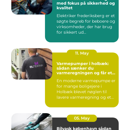
med fokus på sikkerhed og
kvalitet
Elektriker frederiksberg er et
søgte begreb for beboere og
virksomheder, der har brug
for sikkert ud...
11. May
Varmepumper i holbæk:
sådan sænker du
varmeregningen og får et
bedre indeklima
En moderne varmepumpe er
for mange boligejere i
Holbæk blevet nøglen til
lavere varmeregning og et
m...
05. May
Bilvask københavn sådan