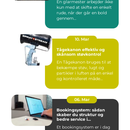
En glarmester arbejder ikke
kun med at skifte en enkelt
rude, når der går en bold
gennem...
10. Mar
Tågekanon effektiv og
skånsom støvkontrol
En Tågekanon bruges til at
bekæmpe støv, lugt og
partikler i luften på en enkel
og kontrolleret måde...
06. Mar
Bookingsystem: sådan
skaber du struktur og
bedre service i
sundhedssektoren
Et bookingsystem er i dag