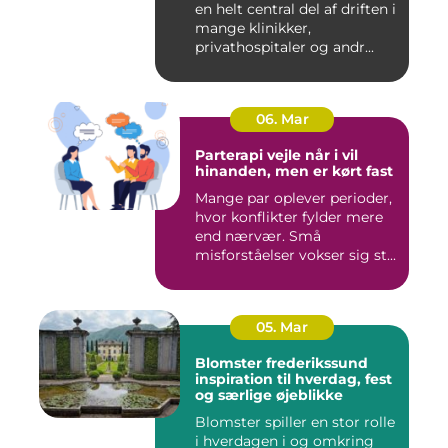
en helt central del af driften i
mange klinikker,
privathospitaler og andr...
06. Mar
Parterapi vejle når i vil
hinanden, men er kørt fast
Mange par oplever perioder,
hvor konflikter fylder mere
end nærvær. Små
misforståelser vokser sig st...
05. Mar
Blomster frederikssund
inspiration til hverdag, fest
og særlige øjeblikke
Blomster spiller en stor rolle
i hverdagen i og omkring