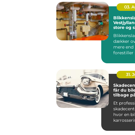
03. 
Blikkensl
Vestjyllan
store og 
opgaver
Blikkensl
dækker ov
mere end
forestiller
regnvand l
31. J
Skadecenter 
får du bil
tilbage p
Et profess
skadecente
hvor en b
karrosseri
eller skæv
b...