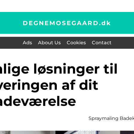
DEGNEMOSEGAARD.
dk
Ads
About Us
Cookies
Contact
eringen af dit
adeværelse
Spraymaling Bade