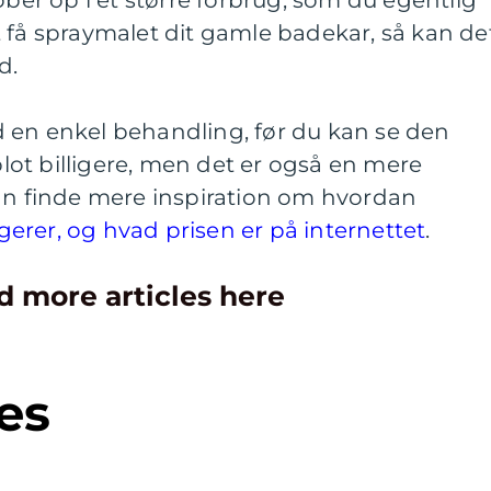
øber op i et større forbrug, som du egentlig
 få spraymalet dit gamle badekar, så kan de
d.
 en enkel behandling, før du kan se den
 blot billigere, men det er også en mere
kan finde mere inspiration om hvordan
erer, og hvad prisen er på internettet
.
d more articles here
es