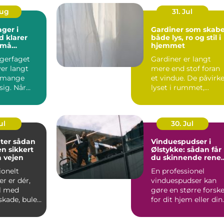
Aug
31. Jul
ager i
Gardiner som skabe
d klarer
både lys, ro og stil i
små
hjemmet
agerfaget
Gardiner er langt
er langt
mere end stof foran
 mange
et vindue. De påvirk
 sig. Når
lyset i rummet,
&osla...
støjniveau...
ul
30. Jul
sådan
Vinduespudser i
en sikkert
Ølstykke: sådan får
å vejen
du skinnende rene
ruder året rundt
ionelt
En professionel
r er dér,
vinduespudser kan
il med
gøre en større forske
skade, buler
for dit hjem eller din
e mål bliver
virkso...