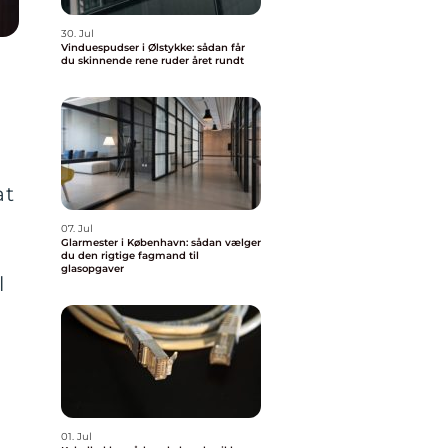
30. Jul
Vinduespudser i Ølstykke: sådan får
du skinnende rene ruder året rundt
at
07. Jul
Glarmester i København: sådan vælger
du den rigtige fagmand til
glasopgaver
l
01. Jul