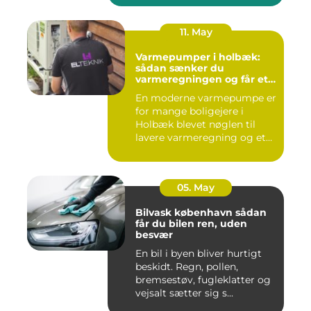
11. May
Varmepumper i holbæk:
sådan sænker du
varmeregningen og får et
bedre indeklima
En moderne varmepumpe er
for mange boligejere i
Holbæk blevet nøglen til
lavere varmeregning og et
m...
05. May
Bilvask københavn sådan
får du bilen ren, uden
besvær
En bil i byen bliver hurtigt
beskidt. Regn, pollen,
bremsestøv, fugleklatter og
vejsalt sætter sig s...