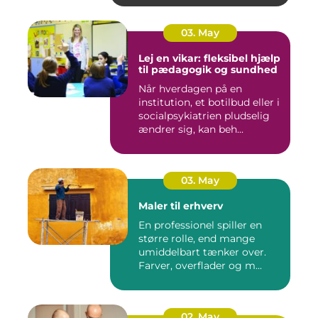
03. May
Lej en vikar: fleksibel hjælp
til pædagogik og sundhed
Når hverdagen på en
institution, et botilbud eller i
socialpsykiatrien pludselig
ændrer sig, kan beh...
03. May
Maler til erhverv
En professionel spiller en
større rolle, end mange
umiddelbart tænker over.
Farver, overflader og m...
02. May