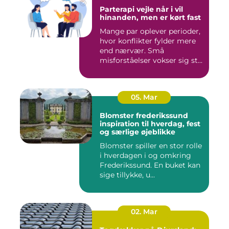
Parterapi vejle når i vil
hinanden, men er kørt fast
Mange par oplever perioder,
hvor konflikter fylder mere
end nærvær. Små
misforståelser vokser sig st...
05. Mar
Blomster frederikssund
inspiration til hverdag, fest
og særlige øjeblikke
Blomster spiller en stor rolle
i hverdagen i og omkring
Frederikssund. En buket kan
sige tillykke, u...
02. Mar