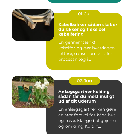
01. Jul
Kabelbakker sådan skaber
du sikker og fleksibel
kabelføring
En gennemtænkt
kabelføring gør hverdagen
lettere, uanset om vi taler
procesanlæg i
fødevareindustrie...
07. Jun
Anlægsgartner kolding
sådan får du mest muligt
ud af dit uderum
En anlægsgartner kan gøre
en stor forskel for både hus
og have. Mange boligejere i
og omkring Koldin...