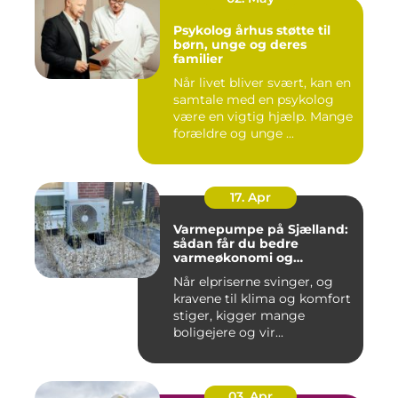
Psykolog århus støtte til
børn, unge og deres
familier
Når livet bliver svært, kan en
samtale med en psykolog
være en vigtig hjælp. Mange
forældre og unge ...
17. Apr
Varmepumpe på Sjælland:
sådan får du bedre
varmeøkonomi og
indeklima
Når elpriserne svinger, og
kravene til klima og komfort
stiger, kigger mange
boligejere og vir...
03. Apr