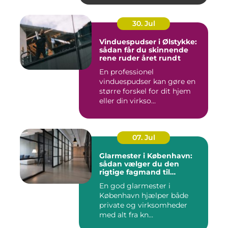
30. Jul
Vinduespudser i Ølstykke:
sådan får du skinnende
rene ruder året rundt
En professionel
vinduespudser kan gøre en
større forskel for dit hjem
eller din virkso...
07. Jul
Glarmester i København:
sådan vælger du den
rigtige fagmand til
glasopgaver
En god glarmester i
København hjælper både
private og virksomheder
med alt fra kn...