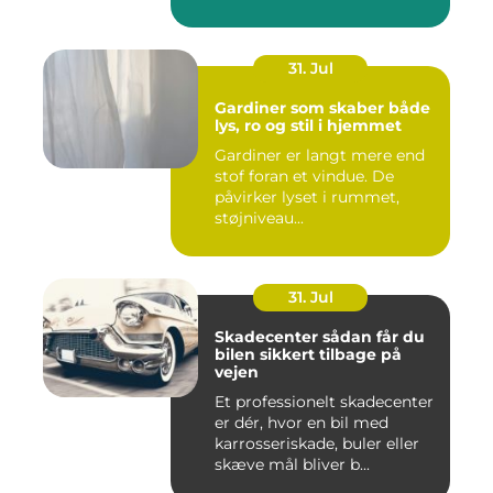
31. Jul
Gardiner som skaber både
lys, ro og stil i hjemmet
Gardiner er langt mere end
stof foran et vindue. De
påvirker lyset i rummet,
støjniveau...
31. Jul
Skadecenter sådan får du
bilen sikkert tilbage på
vejen
Et professionelt skadecenter
er dér, hvor en bil med
karrosseriskade, buler eller
skæve mål bliver b...