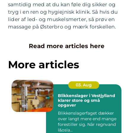
samtidig med at du kan føle dig sikker og
tryg i en ren og hygiejnisk klinik. Så hvis du
lider af led- og muskelsmerter, så prøv en
massage på Østerbro og mærk forskellen.
Read more articles here
More articles
03. Aug
Blikkenslager i Vestjylland
klarer store og små
opgaver
Blikkenslagerfaget dækker
over langt mere end mange
forestiller sig. Når regnvand
l&osla...