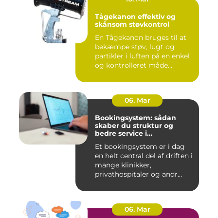
Tågekanon effektiv og
skånsom støvkontrol
En Tågekanon bruges til at
bekæmpe støv, lugt og
partikler i luften på en enkel
og kontrolleret måde...
06. Mar
Bookingsystem: sådan
skaber du struktur og
bedre service i
sundhedssektoren
Et bookingsystem er i dag
en helt central del af driften i
mange klinikker,
privathospitaler og andr...
06. Mar