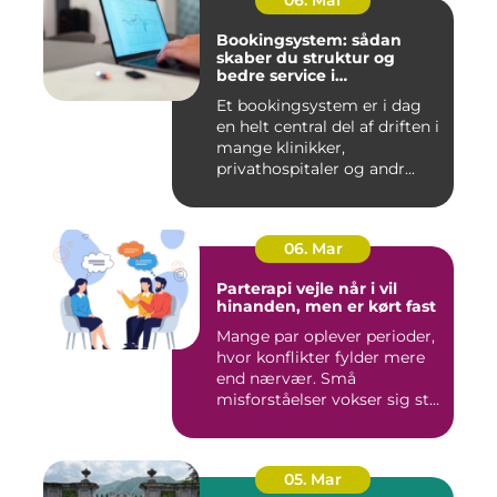
06. Mar
Bookingsystem: sådan
skaber du struktur og
bedre service i
sundhedssektoren
Et bookingsystem er i dag
en helt central del af driften i
mange klinikker,
privathospitaler og andr...
06. Mar
Parterapi vejle når i vil
hinanden, men er kørt fast
Mange par oplever perioder,
hvor konflikter fylder mere
end nærvær. Små
misforståelser vokser sig st...
05. Mar