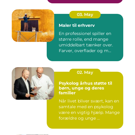
03. May
Maler til erhverv
En professionel spiller en
større rolle, end mange
umiddelbart tænker over.
Farver, overflader og m...
02. May
Psykolog århus støtte til
børn, unge og deres
familier
Når livet bliver svært, kan en
samtale med en psykolog
være en vigtig hjælp. Mange
forældre og unge ...