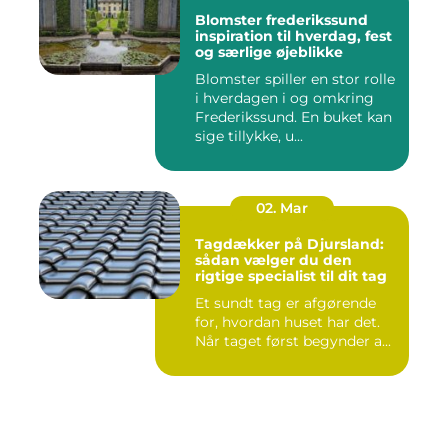
Blomster frederikssund
inspiration til hverdag, fest
og særlige øjeblikke
Blomster spiller en stor rolle
i hverdagen i og omkring
Frederikssund. En buket kan
sige tillykke, u...
02. Mar
Tagdækker på Djursland:
sådan vælger du den
rigtige specialist til dit tag
Et sundt tag er afgørende
for, hvordan huset har det.
Når taget først begynder a...