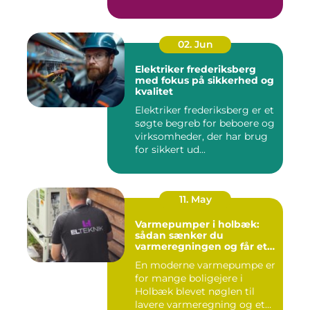
svært at vide, hvor ...
02. Jun
Elektriker frederiksberg
med fokus på sikkerhed og
kvalitet
Elektriker frederiksberg er et
søgte begreb for beboere og
virksomheder, der har brug
for sikkert ud...
11. May
Varmepumper i holbæk:
sådan sænker du
varmeregningen og får et
bedre indeklima
En moderne varmepumpe er
for mange boligejere i
Holbæk blevet nøglen til
lavere varmeregning og et