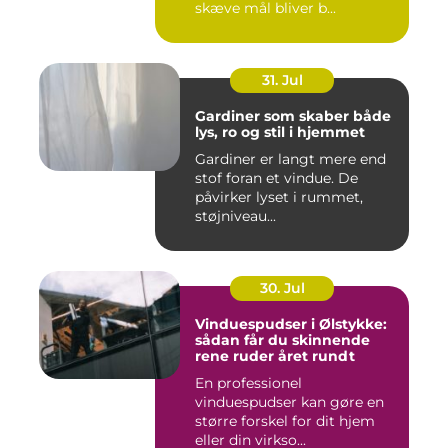
skæve mål bliver b...
31. Jul
Gardiner som skaber både
lys, ro og stil i hjemmet
Gardiner er langt mere end
stof foran et vindue. De
påvirker lyset i rummet,
støjniveau...
30. Jul
Vinduespudser i Ølstykke:
sådan får du skinnende
rene ruder året rundt
En professionel
vinduespudser kan gøre en
større forskel for dit hjem
eller din virkso...