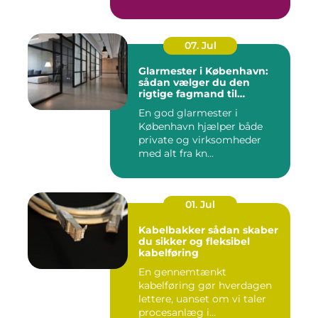
07. Jul
Glarmester i København:
sådan vælger du den
rigtige fagmand til
glasopgaver
En god glarmester i
København hjælper både
private og virksomheder
med alt fra kn...
01. Jul
Kabelbakker sådan skaber
du sikker og fleksibel
kabelføring
En gennemtænkt
kabelføring gør hverdagen
lettere, uanset om vi taler
procesanlæg i