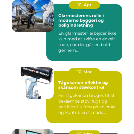
01. Apr
Glarmesterens rolle i
moderne byggeri og
boligindretning
En glarmester arbejder ikke
kun med at skifte en enkelt
rude, når der går en bold
gennem...
10. Mar
Tågekanon effektiv og
skånsom støvkontrol
En Tågekanon bruges til at
bekæmpe støv, lugt og
partikler i luften på en enkel
og kontrolleret måde...