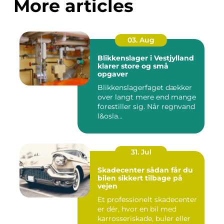
More articles
03. Aug
Blikkenslager i Vestjylland
klarer store og små
opgaver
Blikkenslagerfaget dækker
over langt mere end mange
forestiller sig. Når regnvand
l&osla...
31. Jul
Skadecenter sådan får du
bilen sikkert tilbage på
vejen
Et professionelt skadecenter
er dér, hvor en bil med
karrosseriskade, buler eller