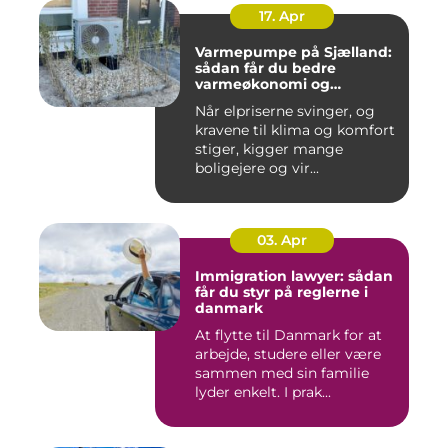
17. Apr
Varmepumpe på Sjælland:
sådan får du bedre
varmeøkonomi og
indeklima
Når elpriserne svinger, og
kravene til klima og komfort
stiger, kigger mange
boligejere og vir...
03. Apr
Immigration lawyer: sådan
får du styr på reglerne i
danmark
At flytte til Danmark for at
arbejde, studere eller være
sammen med sin familie
lyder enkelt. I prak...