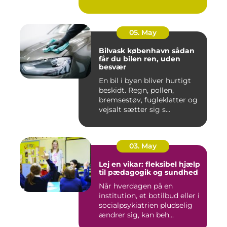
m...
05. May
Bilvask københavn sådan
får du bilen ren, uden
besvær
En bil i byen bliver hurtigt
beskidt. Regn, pollen,
bremsestøv, fugleklatter og
vejsalt sætter sig s...
03. May
Lej en vikar: fleksibel hjælp
til pædagogik og sundhed
Når hverdagen på en
institution, et botilbud eller i
socialpsykiatrien pludselig
ændrer sig, kan beh...