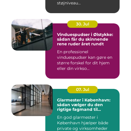
støjniveau...
30. Jul
Vinduespudser i Ølstykke:
sådan får du skinnende
rene ruder året rundt
En professionel
vinduespudser kan gøre en
større forskel for dit hjem
eller din virkso...
07. Jul
Glarmester i København:
sådan vælger du den
rigtige fagmand til
glasopgaver
En god glarmester i
København hjælper både
private og virksomheder