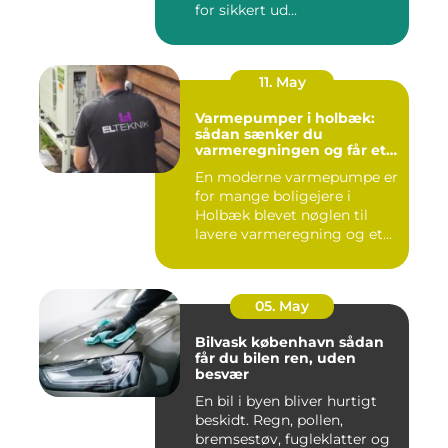
for sikkert ud...
11. May
Varmepumper i holbæk:
sådan sænker du
varmeregningen og får et
bedre indeklima
En moderne varmepumpe er
for mange boligejere i
Holbæk blevet nøglen til
lavere varmeregning og et
m...
05. May
Bilvask københavn sådan
får du bilen ren, uden
besvær
En bil i byen bliver hurtigt
beskidt. Regn, pollen,
bremsestøv, fugleklatter og