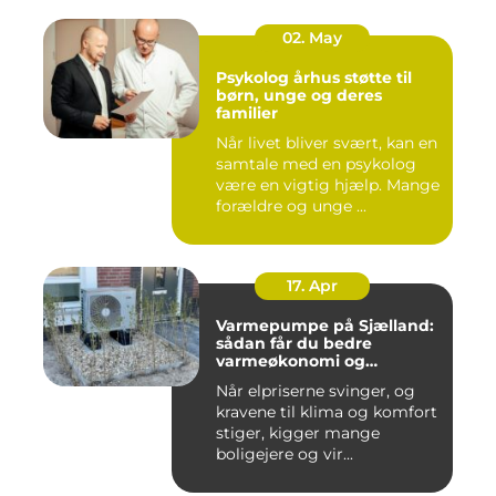
02. May
Psykolog århus støtte til
børn, unge og deres
familier
Når livet bliver svært, kan en
samtale med en psykolog
være en vigtig hjælp. Mange
forældre og unge ...
17. Apr
Varmepumpe på Sjælland:
sådan får du bedre
varmeøkonomi og
indeklima
Når elpriserne svinger, og
kravene til klima og komfort
stiger, kigger mange
boligejere og vir...