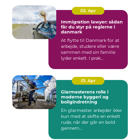
03. Apr
Immigration lawyer: sådan
får du styr på reglerne i
danmark
At flytte til Danmark for at
arbejde, studere eller være
sammen med sin familie
lyder enkelt. I prak...
01. Apr
Glarmesterens rolle i
moderne byggeri og
boligindretning
En glarmester arbejder ikke
kun med at skifte en enkelt
rude, når der går en bold
gennem...