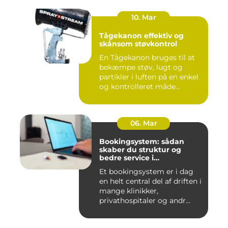
10. Mar
Tågekanon effektiv og
skånsom støvkontrol
En Tågekanon bruges til at
bekæmpe støv, lugt og
partikler i luften på en enkel
og kontrolleret måde...
06. Mar
Bookingsystem: sådan
skaber du struktur og
bedre service i
sundhedssektoren
Et bookingsystem er i dag
en helt central del af driften i
mange klinikker,
privathospitaler og andr...