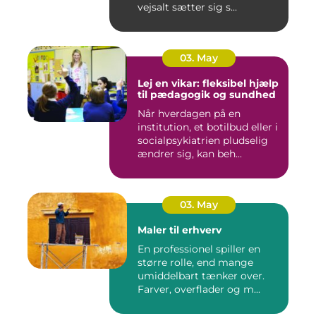
vejsalt sætter sig s...
03. May
Lej en vikar: fleksibel hjælp
til pædagogik og sundhed
Når hverdagen på en
institution, et botilbud eller i
socialpsykiatrien pludselig
ændrer sig, kan beh...
03. May
Maler til erhverv
En professionel spiller en
større rolle, end mange
umiddelbart tænker over.
Farver, overflader og m...