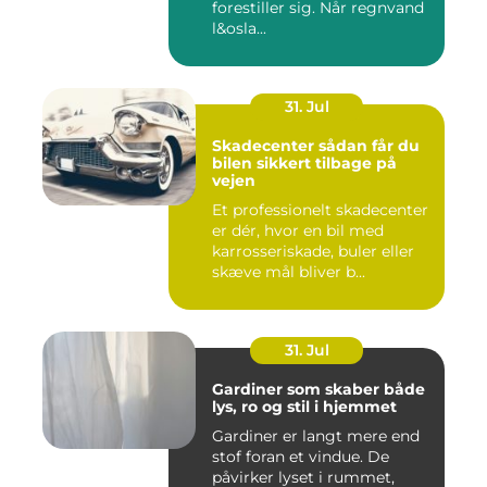
forestiller sig. Når regnvand
l&osla...
31. Jul
Skadecenter sådan får du
bilen sikkert tilbage på
vejen
Et professionelt skadecenter
er dér, hvor en bil med
karrosseriskade, buler eller
skæve mål bliver b...
31. Jul
Gardiner som skaber både
lys, ro og stil i hjemmet
Gardiner er langt mere end
stof foran et vindue. De
påvirker lyset i rummet,