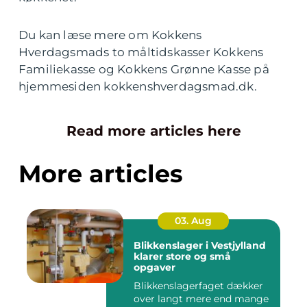
Du kan læse mere om Kokkens
Hverdagsmads to måltidskasser Kokkens
Familiekasse og Kokkens Grønne Kasse på
hjemmesiden kokkenshverdagsmad.dk.
Read more articles here
More articles
03. Aug
Blikkenslager i Vestjylland
klarer store og små
opgaver
Blikkenslagerfaget dækker
over langt mere end mange