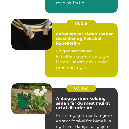
med alt fra kn...
01. Jul
Kabelbakker sådan skaber
du sikker og fleksibel
kabelføring
En gennemtænkt
kabelføring gør hverdagen
lettere, uanset om vi taler
procesanlæg i
fødevareindustrie...
07. Jun
Anlægsgartner kolding
sådan får du mest muligt
ud af dit uderum
En anlægsgartner kan gøre
en stor forskel for både hus
og have. Mange boligejere i