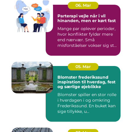
06. Mar
Parterapi vejle når i vil
hinanden, men er kørt fast
Mange par oplever perioder,
hvor konflikter fylder mere
end nærvær. Små
misforståelser vokser sig st...
05. Mar
Blomster frederikssund
inspiration til hverdag, fest
og særlige øjeblikke
Blomster spiller en stor rolle
i hverdagen i og omkring
Frederikssund. En buket kan
sige tillykke, u...