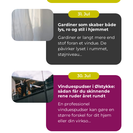
31. Jul
Gardiner som skaber både
lys, ro og stil i hjemmet
Gardiner er langt mere end
stof foran et vindue. De
påvirker lyset i rummet,
støjniveau...
30. Jul
Vinduespudser i Ølstykke:
sådan får du skinnende
rene ruder året rundt
En professionel
vinduespudser kan gøre en
større forskel for dit hjem
eller din virkso...