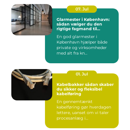
07. Jul
Glarmester i København:
sådan vælger du den
rigtige fagmand til
glasopgaver
En god glarmester i
København hjælper både
private og virksomheder
med alt fra kn...
01. Jul
Kabelbakker sådan skaber
du sikker og fleksibel
kabelføring
En gennemtænkt
kabelføring gør hverdagen
lettere, uanset om vi taler
procesanlæg i
fødevareindustrie...