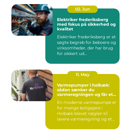
02. Jun
Elektriker frederiksberg
med fokus på sikkerhed og
kvalitet
Elektriker frederiksberg er et
søgte begreb for beboere og
virksomheder, der har brug
for sikkert ud...
11. May
Varmepumper i holbæk:
sådan sænker du
varmeregningen og får et
bedre indeklima
En moderne varmepumpe er
for mange boligejere i
Holbæk blevet nøglen til
lavere varmeregning og et
m...