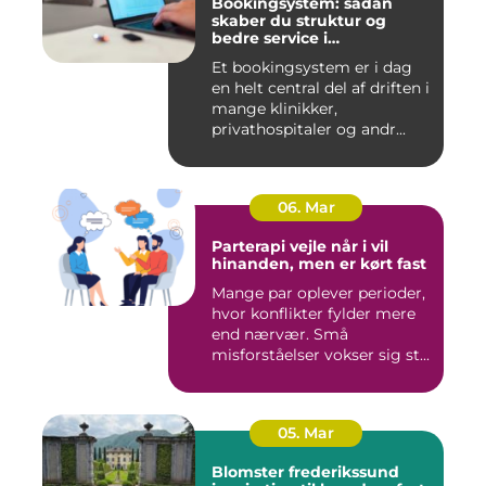
Bookingsystem: sådan
skaber du struktur og
bedre service i
sundhedssektoren
Et bookingsystem er i dag
en helt central del af driften i
mange klinikker,
privathospitaler og andr...
06. Mar
Parterapi vejle når i vil
hinanden, men er kørt fast
Mange par oplever perioder,
hvor konflikter fylder mere
end nærvær. Små
misforståelser vokser sig st...
05. Mar
Blomster frederikssund