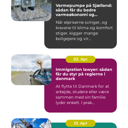
Varmepumpe på Sjælland:
sådan får du bedre
varmeøkonomi og
indeklima
Når elpriserne svinger, og
kravene til klima og komfort
stiger, kigger mange
boligejere og vir...
03. Apr
Immigration lawyer: sådan
får du styr på reglerne i
danmark
At flytte til Danmark for at
arbejde, studere eller være
sammen med sin familie
lyder enkelt. I prak...
01. Apr