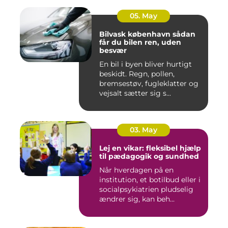
05. May
Bilvask københavn sådan
får du bilen ren, uden
besvær
En bil i byen bliver hurtigt
beskidt. Regn, pollen,
bremsestøv, fugleklatter og
vejsalt sætter sig s...
03. May
Lej en vikar: fleksibel hjælp
til pædagogik og sundhed
Når hverdagen på en
institution, et botilbud eller i
socialpsykiatrien pludselig
ændrer sig, kan beh...