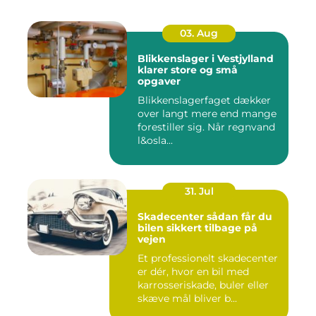
03. Aug
Blikkenslager i Vestjylland
klarer store og små
opgaver
Blikkenslagerfaget dækker
over langt mere end mange
forestiller sig. Når regnvand
l&osla...
31. Jul
Skadecenter sådan får du
bilen sikkert tilbage på
vejen
Et professionelt skadecenter
er dér, hvor en bil med
karrosseriskade, buler eller
skæve mål bliver b...