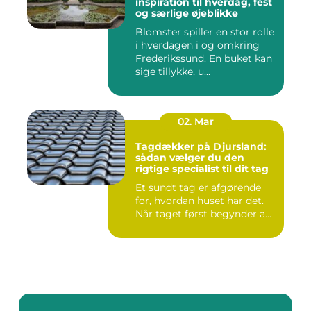
inspiration til hverdag, fest
og særlige øjeblikke
Blomster spiller en stor rolle
i hverdagen i og omkring
Frederikssund. En buket kan
sige tillykke, u...
02. Mar
Tagdækker på Djursland:
sådan vælger du den
rigtige specialist til dit tag
Et sundt tag er afgørende
for, hvordan huset har det.
Når taget først begynder a...