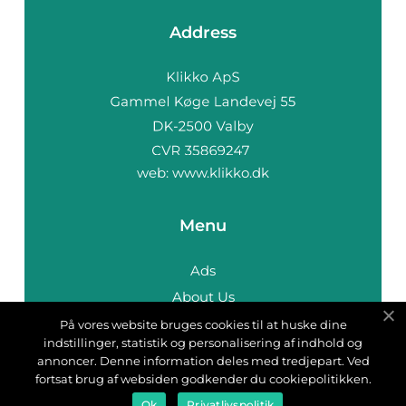
Address
web:
www.klikko.dk
Menu
Ads
About Us
Cookies
På vores website bruges cookies til at huske dine
indstillinger, statistik og personalisering af indhold og
Contact
annoncer. Denne information deles med tredjepart. Ved
Sitemap
fortsat brug af websiden godkender du cookiepolitikken.
Ok
Privatlivspolitik