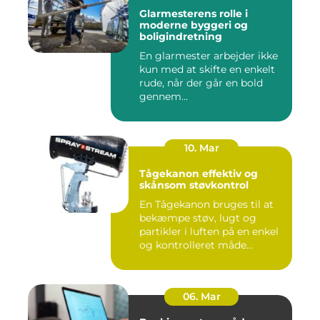
Glarmesterens rolle i
moderne byggeri og
boligindretning
En glarmester arbejder ikke
kun med at skifte en enkelt
rude, når der går en bold
gennem...
10. Mar
Tågekanon effektiv og
skånsom støvkontrol
En Tågekanon bruges til at
bekæmpe støv, lugt og
partikler i luften på en enkel
og kontrolleret måde...
06. Mar