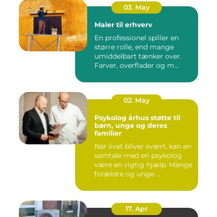
03. May
Maler til erhverv
En professionel spiller en
større rolle, end mange
umiddelbart tænker over.
Farver, overflader og m...
02. May
Psykolog århus støtte til
børn, unge og deres
familier
Når livet bliver svært, kan en
samtale med en psykolog
være en vigtig hjælp. Mange
forældre og unge ...
17. Apr