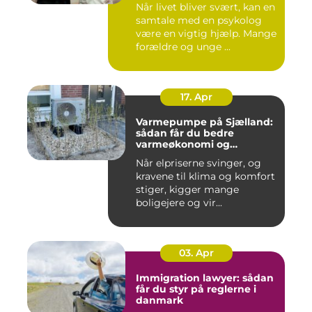
Når livet bliver svært, kan en
samtale med en psykolog
være en vigtig hjælp. Mange
forældre og unge ...
17. Apr
Varmepumpe på Sjælland:
sådan får du bedre
varmeøkonomi og
indeklima
Når elpriserne svinger, og
kravene til klima og komfort
stiger, kigger mange
boligejere og vir...
03. Apr
Immigration lawyer: sådan
får du styr på reglerne i
danmark