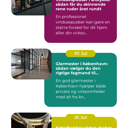
sådan får du skinnende
rene ruder året rundt
En professionel
vinduespudser kan gøre en
større forskel for dit hjem
eller din virkso...
07. Jul
Glarmester i København:
sådan vælger du den
rigtige fagmand til
glasopgaver
En god glarmester i
København hjælper både
private og virksomheder
med alt fra kn...
01. Jul
Kabelbakker sådan skaber