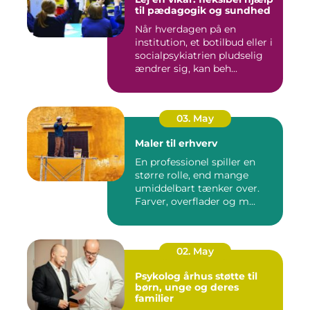
til pædagogik og sundhed
Når hverdagen på en
institution, et botilbud eller i
socialpsykiatrien pludselig
ændrer sig, kan beh...
03. May
Maler til erhverv
En professionel spiller en
større rolle, end mange
umiddelbart tænker over.
Farver, overflader og m...
02. May
Psykolog århus støtte til
børn, unge og deres
familier