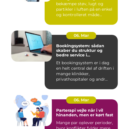
bekæmpe støv, lugt og
partikler i luften på en enkel
og kontrolleret måde...
06. Mar
Bookingsystem: sådan
skaber du struktur og
bedre service i
sundhedssektoren
Et bookingsystem er i dag
en helt central del af driften i
mange klinikker,
privathospitaler og andr...
06. Mar
Parterapi vejle når i vil
hinanden, men er kørt fast
Mange par oplever perioder,
hvor konflikter fylder mere