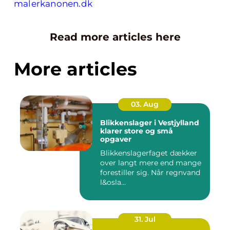
malerkanonen.dk
Read more articles here
More articles
03. Aug
Blikkenslager i Vestjylland
klarer store og små
opgaver
Blikkenslagerfaget dækker
over langt mere end mange
forestiller sig. Når regnvand
l&osla...
31. Jul