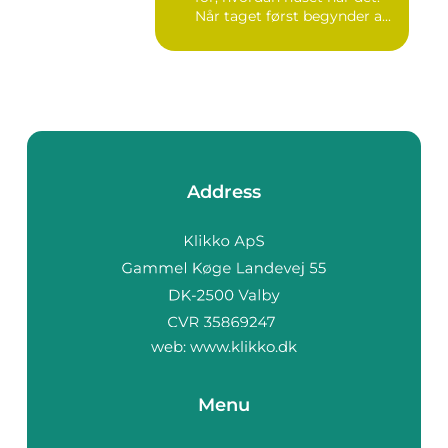
Når taget først begynder a...
Address
web:
www.klikko.dk
Menu