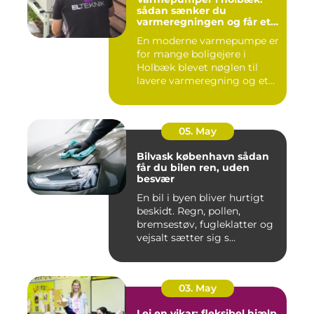
sådan sænker du
varmeregningen og får et
bedre indeklima
En moderne varmepumpe er
for mange boligejere i
Holbæk blevet nøglen til
lavere varmeregning og et
m...
05. May
Bilvask københavn sådan
får du bilen ren, uden
besvær
En bil i byen bliver hurtigt
beskidt. Regn, pollen,
bremsestøv, fugleklatter og
vejsalt sætter sig s...
03. May
Lej en vikar: fleksibel hjælp