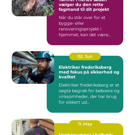
vælger du den rette
fagmand til dit projekt
Når du står over for et
bygge- eller
renoveringsprojekt i
hjemmet, kan det være
svært at vide, hvor ...
02. Jun
Elektriker frederiksberg
med fokus på sikkerhed og
kvalitet
Elektriker frederiksberg er et
søgte begreb for beboere og
virksomheder, der har brug
for sikkert ud...
11. May
Varmepumper i holbæk: