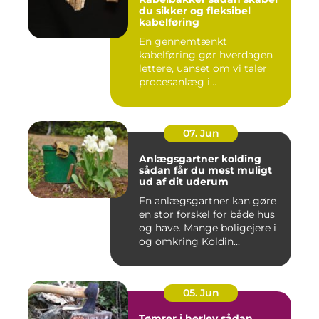
du sikker og fleksibel
kabelføring
En gennemtænkt
kabelføring gør hverdagen
lettere, uanset om vi taler
procesanlæg i
fødevareindustrie...
07. Jun
Anlægsgartner kolding
sådan får du mest muligt
ud af dit uderum
En anlægsgartner kan gøre
en stor forskel for både hus
og have. Mange boligejere i
og omkring Koldin...
05. Jun
Tømrer i herlev sådan