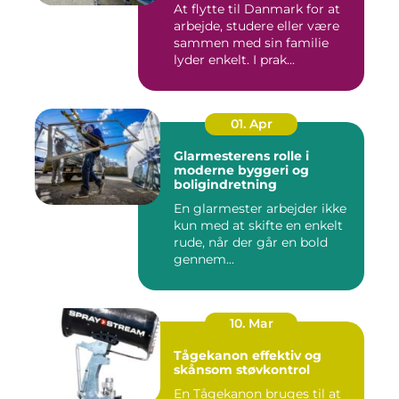
At flytte til Danmark for at
arbejde, studere eller være
sammen med sin familie
lyder enkelt. I prak...
01. Apr
Glarmesterens rolle i
moderne byggeri og
boligindretning
En glarmester arbejder ikke
kun med at skifte en enkelt
rude, når der går en bold
gennem...
10. Mar
Tågekanon effektiv og
skånsom støvkontrol
En Tågekanon bruges til at