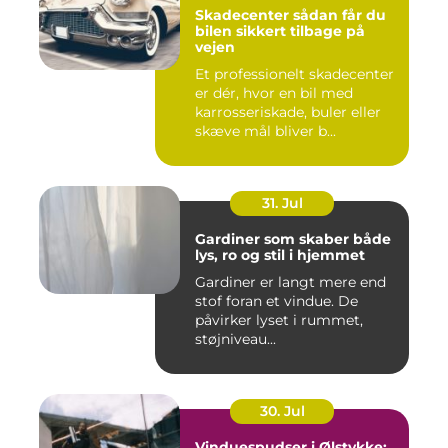
Skadecenter sådan får du
bilen sikkert tilbage på
vejen
Et professionelt skadecenter
er dér, hvor en bil med
karrosseriskade, buler eller
skæve mål bliver b...
31. Jul
Gardiner som skaber både
lys, ro og stil i hjemmet
Gardiner er langt mere end
stof foran et vindue. De
påvirker lyset i rummet,
støjniveau...
30. Jul
Vinduespudser i Ølstykke: