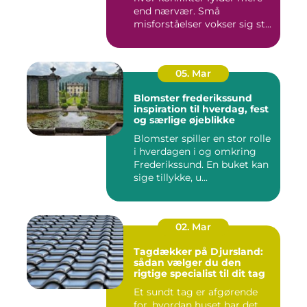
end nærvær. Små
misforståelser vokser sig st...
05. Mar
Blomster frederikssund
inspiration til hverdag, fest
og særlige øjeblikke
Blomster spiller en stor rolle
i hverdagen i og omkring
Frederikssund. En buket kan
sige tillykke, u...
02. Mar
Tagdækker på Djursland:
sådan vælger du den
rigtige specialist til dit tag
Et sundt tag er afgørende
for, hvordan huset har det.