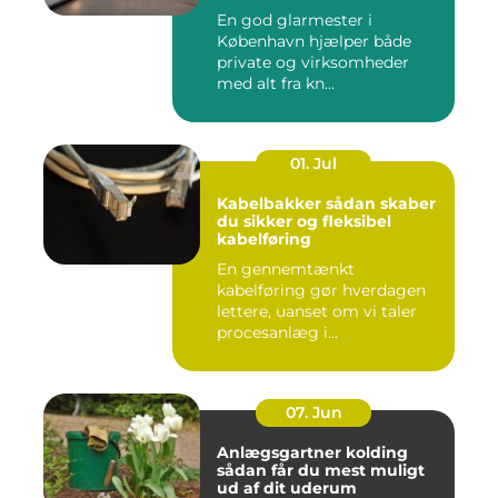
glasopgaver
En god glarmester i
København hjælper både
private og virksomheder
med alt fra kn...
01. Jul
Kabelbakker sådan skaber
du sikker og fleksibel
kabelføring
En gennemtænkt
kabelføring gør hverdagen
lettere, uanset om vi taler
procesanlæg i
fødevareindustrie...
07. Jun
Anlægsgartner kolding
sådan får du mest muligt
ud af dit uderum