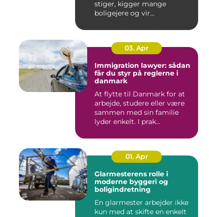
stiger, kigger mange
boligejere og vir...
03. Apr
Immigration lawyer: sådan
får du styr på reglerne i
danmark
At flytte til Danmark for at
arbejde, studere eller være
sammen med sin familie
lyder enkelt. I prak...
01. Apr
Glarmesterens rolle i
moderne byggeri og
boligindretning
En glarmester arbejder ikke
kun med at skifte en enkelt