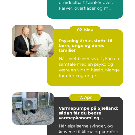
umiddelbart tænker over.
Farver, overflader og m...
02. May
Psykolog århus støtte til
børn, unge og deres
familier
Når livet bliver svært, kan en
samtale med en psykolog
være en vigtig hjælp. Mange
forældre og unge ...
17. Apr
Varmepumpe på Sjælland:
sådan får du bedre
varmeøkonomi og
indeklima
Når elpriserne svinger, og
kravene til klima og komfort