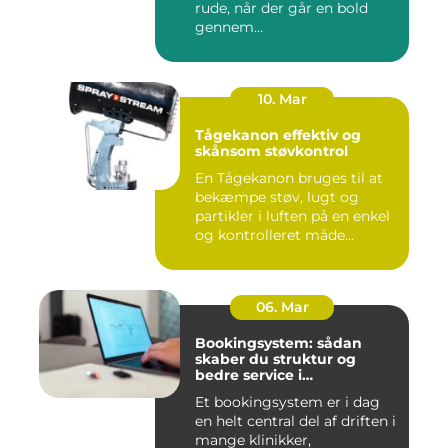
rude, når der går en bold
gennem...
10. Mar
Tågekanon effektiv og
skånsom støvkontrol
En Tågekanon bruges til at
bekæmpe støv, lugt og
partikler i luften på en enkel
og kontrolleret måde...
06. Mar
Bookingsystem: sådan
skaber du struktur og
bedre service i
sundhedssektoren
Et bookingsystem er i dag
en helt central del af driften i
mange klinikker,