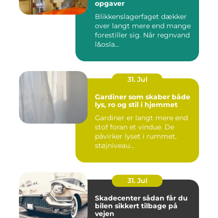
opgaver
Blikkenslagerfaget dækker
over langt mere end mange
forestiller sig. Når regnvand
l&osla...
31. Jul
Gardiner som skaber både
lys, ro og stil i hjemmet
Gardiner er langt mere end
stof foran et vindue. De
påvirker lyset i rummet,
støjniveau...
31. Jul
Skadecenter sådan får du
bilen sikkert tilbage på
vejen