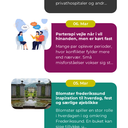
privathospitaler og andr...
06. Mar
Parterapi vejle når i vil
hinanden, men er kørt fast
Mange par oplever perioder,
hvor konflikter fylder mere
end nærvær. Små
misforståelser vokser sig st...
05. Mar
Blomster frederikssund
inspiration til hverdag, fest
og særlige øjeblikke
Blomster spiller en stor rolle
i hverdagen i og omkring
Frederikssund. En buket kan
sige tillykke, u...