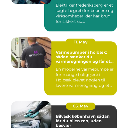
Elektriker frederiksberg er et
søgte begreb for beboere og
virksomheder, der har brug
for sikkert ud...
11. May
Varmepumper i holbæk:
sådan sænker du
varmeregningen og får et
bedre indeklima
En moderne varmepumpe er
for mange boligejere i
Holbæk blevet nøglen til
lavere varmeregning og et
m...
05. May
Bilvask københavn sådan
får du bilen ren, uden
besvær