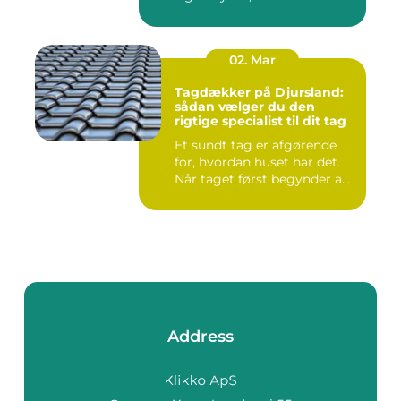
02. Mar
Tagdækker på Djursland:
sådan vælger du den
rigtige specialist til dit tag
Et sundt tag er afgørende
for, hvordan huset har det.
Når taget først begynder a...
Address