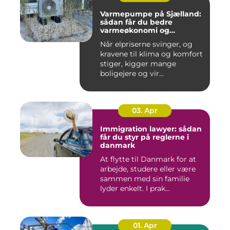
Varmepumpe på Sjælland:
sådan får du bedre
varmeøkonomi og
indeklima
Når elpriserne svinger, og
kravene til klima og komfort
stiger, kigger mange
boligejere og vir...
03. Apr
Immigration lawyer: sådan
får du styr på reglerne i
danmark
At flytte til Danmark for at
arbejde, studere eller være
sammen med sin familie
lyder enkelt. I prak...
01. Apr