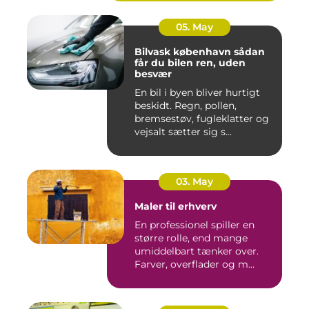
05. May
Bilvask københavn sådan
får du bilen ren, uden
besvær
En bil i byen bliver hurtigt
beskidt. Regn, pollen,
bremsestøv, fugleklatter og
vejsalt sætter sig s...
03. May
Maler til erhverv
En professionel spiller en
større rolle, end mange
umiddelbart tænker over.
Farver, overflader og m...