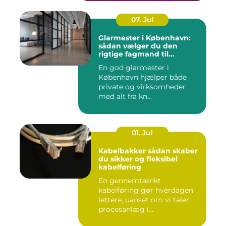
07. Jul
Glarmester i København:
sådan vælger du den
rigtige fagmand til
glasopgaver
En god glarmester i
København hjælper både
private og virksomheder
med alt fra kn...
01. Jul
Kabelbakker sådan skaber
du sikker og fleksibel
kabelføring
En gennemtænkt
kabelføring gør hverdagen
lettere, uanset om vi taler
procesanlæg i
fødevareindustrie...