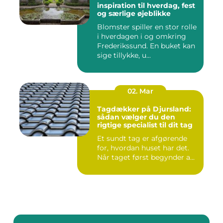
inspiration til hverdag, fest
og særlige øjeblikke
Blomster spiller en stor rolle
i hverdagen i og omkring
Frederikssund. En buket kan
sige tillykke, u...
02. Mar
Tagdækker på Djursland:
sådan vælger du den
rigtige specialist til dit tag
Et sundt tag er afgørende
for, hvordan huset har det.
Når taget først begynder a...