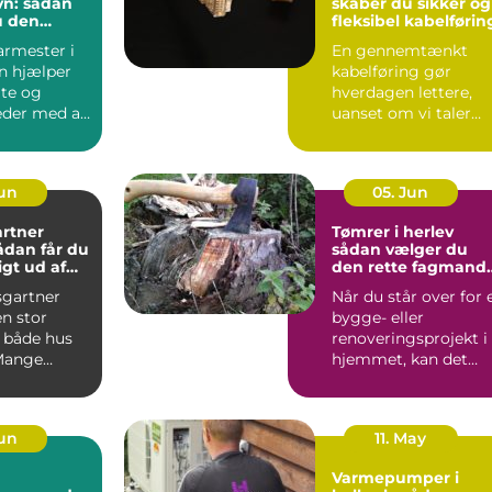
n: sådan
skaber du sikker og
u den
fleksibel kabelførin
agmand til
armester i
En gennemtænkt
ver
n hjælper
kabelføring gør
ate og
hverdagen lettere,
der med alt
uanset om vi taler
procesanlæg i
fødevareindustrie...
Jun
05. Jun
rtner
Tømrer i herlev
sådan vælger du
gt ud af
den rette fagmand
um
til dit projekt
gartner
Når du står over for 
n stor
bygge- eller
r både hus
renoveringsprojekt i
Mange
hjemmet, kan det
 i og
være svært at vide,
ldin...
hvor ...
Jun
11. May
Varmepumper i