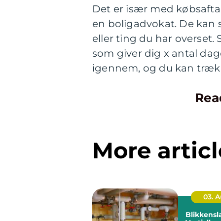
Det er især med købsaftal
en boligadvokat. De kan s
eller ting du har overset.
som giver dig x antal dag
igennem, og du kan trække
Rea
More articl
03. 
Blikkensl