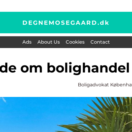
DEGNEMOSEGAARD.
dk
Ads
About Us
Cookies
Contact
vide om bolighandel
Boligadvokat Københ