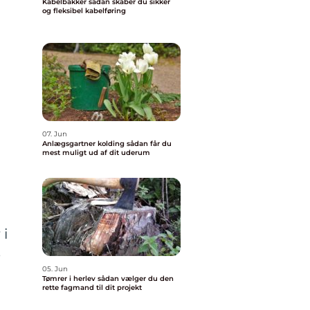
Kabelbakker sådan skaber du sikker
og fleksibel kabelføring
07. Jun
Anlægsgartner kolding sådan får du
mest muligt ud af dit uderum
 i
e
05. Jun
Tømrer i herlev sådan vælger du den
rette fagmand til dit projekt