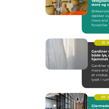
Vestjyllan
store og 
opgaver
Blikkensl
dækker ov
mere end
forestiller
regnvand l
31. J
Gardiner
både lys, r
hjemmet
Gardiner e
mere end 
et vindue.
lyset i ru
støjniveau.
07. 
Glarmeste