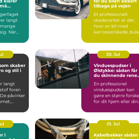
d klarer
får du bilen sikkert
små
tilbage på vejen
agerfaget
Et professionelt
er langt
skadecenter er dér,
 mange
hvor en bil med
 sig. Når
karrosseriskade, bule
&osla...
eller skæve mål bliv
b...
ul
30. Jul
 som skaber
Vinduespudser i
o og stil i
Ølstykke: sådan får
du skinnende rene
ruder året rundt
r langt
En professionel
stof foran
vinduespudser kan
 De påvirker
gøre en større forske
mmet,
for dit hjem eller din
..
virkso...
Jul
01. Jul
r i
Kabelbakker sådan