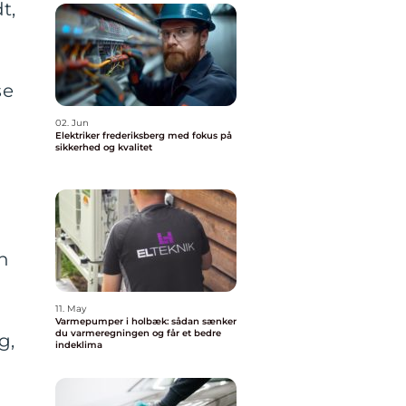
t,
se
02. Jun
Elektriker frederiksberg med fokus på
sikkerhed og kvalitet
n
,
11. May
Varmepumper i holbæk: sådan sænker
du varmeregningen og får et bedre
g,
indeklima