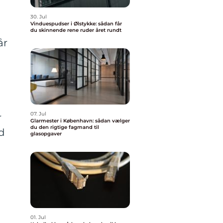
30. Jul
Vinduespudser i Ølstykke: sådan får
du skinnende rene ruder året rundt
år
07. Jul
r
Glarmester i København: sådan vælger
du den rigtige fagmand til
d
glasopgaver
01. Jul