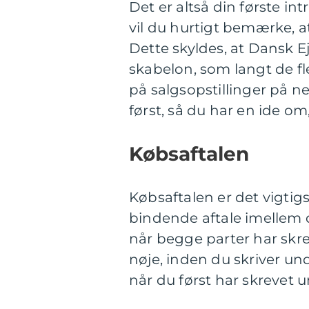
Det er altså din første int
vil du hurtigt bemærke, at
Dette skyldes, at Dansk 
skabelon, som langt de f
på salgsopstillinger på n
først, så du har en ide o
Købsaftalen
Købsaftalen er det vigtig
bindende aftale imellem d
når begge parter har skre
nøje, inden du skriver und
når du først har skrevet u