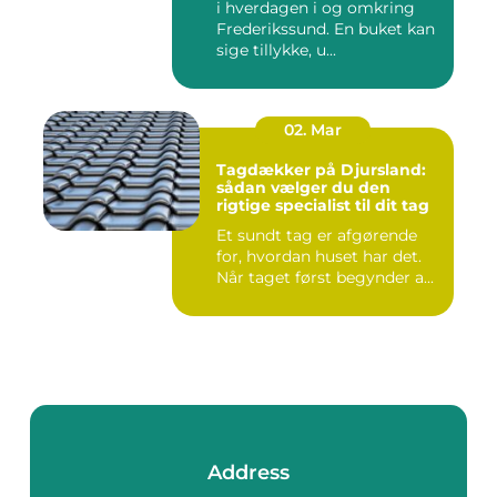
i hverdagen i og omkring
Frederikssund. En buket kan
sige tillykke, u...
02. Mar
Tagdækker på Djursland:
sådan vælger du den
rigtige specialist til dit tag
Et sundt tag er afgørende
for, hvordan huset har det.
Når taget først begynder a...
Address