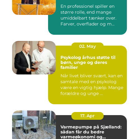
En professionel spiller en
større rolle, end mange
umiddelbart tænker over.
Farver, overflader og m...
02. May
Psykolog århus støtte til
børn, unge og deres
familier
Når livet bliver svært, kan en
samtale med en psykolog
være en vigtig hjælp. Mange
forældre og unge ...
17. Apr
Varmepumpe på Sjælland:
sådan får du bedre
varmeøkonomi og