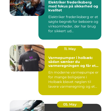
Elektriker frederiksberg
med fokus på sikkerhed og
kvalitet
Elektriker frederiksberg er et
søgte begreb for beboere og
virksomheder, der har brug
for sikkert ud...
11. May
Varmepumper i holbæk:
sådan sænker du
varmeregningen og får et
bedre indeklima
En moderne varmepumpe er
for mange boligejere i
Holbæk blevet nøglen til
lavere varmeregning og et
m...
05. May