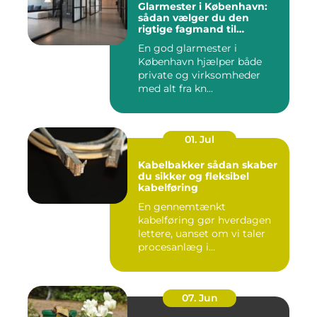
Glarmester i København:
sådan vælger du den
rigtige fagmand til
glasopgaver
En god glarmester i
København hjælper både
private og virksomheder
med alt fra kn...
01. Jul
Kabelbakker sådan skaber
du sikker og fleksibel
kabelføring
En gennemtænkt
kabelføring gør hverdagen
lettere, uanset om vi taler
procesanlæg i
fødevareindustrie...
07. Jun