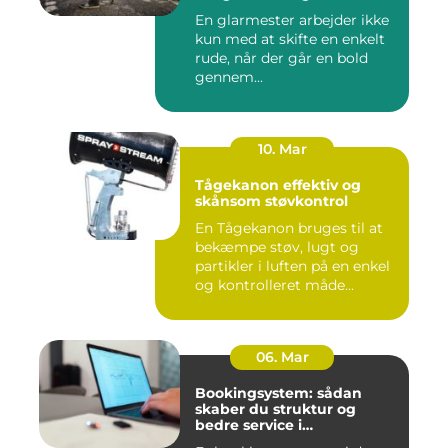
En glarmester arbejder ikke
kun med at skifte en enkelt
rude, når der går en bold
gennem...
10. Mar
Tågekanon effektiv og
skånsom støvkontrol
En Tågekanon bruges til at
bekæmpe støv, lugt og
partikler i luften på en enkel
og kontrolleret måde...
06. Mar
Bookingsystem: sådan
skaber du struktur og
bedre service i
sundhedssektoren