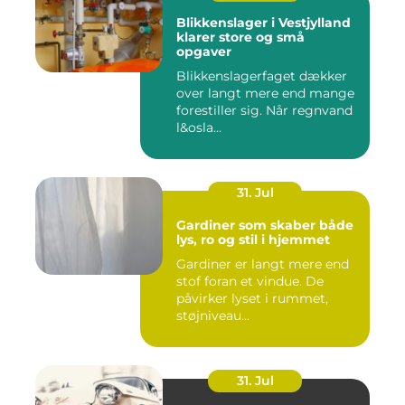
Blikkenslager i Vestjylland
klarer store og små
opgaver
Blikkenslagerfaget dækker
over langt mere end mange
forestiller sig. Når regnvand
l&osla...
31. Jul
Gardiner som skaber både
lys, ro og stil i hjemmet
Gardiner er langt mere end
stof foran et vindue. De
påvirker lyset i rummet,
støjniveau...
31. Jul