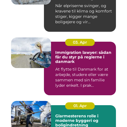
indeklima
Når elpriserne svinger, og
kravene til klima og komfort
stiger, kigger mange
boligejere og vir...
03. Apr
Immigration lawyer: sådan
får du styr på reglerne i
danmark
At flytte til Danmark for at
arbejde, studere eller være
sammen med sin familie
lyder enkelt. I prak...
01. Apr
Glarmesterens rolle i
moderne byggeri og
boligindretning