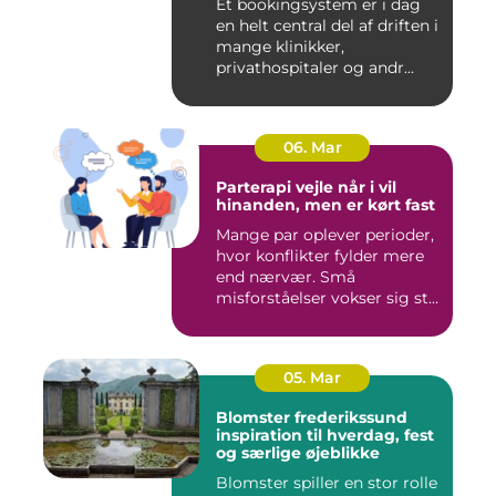
Et bookingsystem er i dag
en helt central del af driften i
mange klinikker,
privathospitaler og andr...
06. Mar
Parterapi vejle når i vil
hinanden, men er kørt fast
Mange par oplever perioder,
hvor konflikter fylder mere
end nærvær. Små
misforståelser vokser sig st...
05. Mar
Blomster frederikssund
inspiration til hverdag, fest
og særlige øjeblikke
Blomster spiller en stor rolle