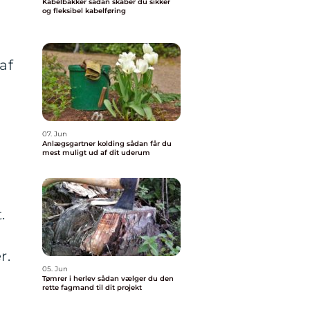
Kabelbakker sådan skaber du sikker
og fleksibel kabelføring
af
07. Jun
Anlægsgartner kolding sådan får du
mest muligt ud af dit uderum
.
r.
05. Jun
Tømrer i herlev sådan vælger du den
rette fagmand til dit projekt