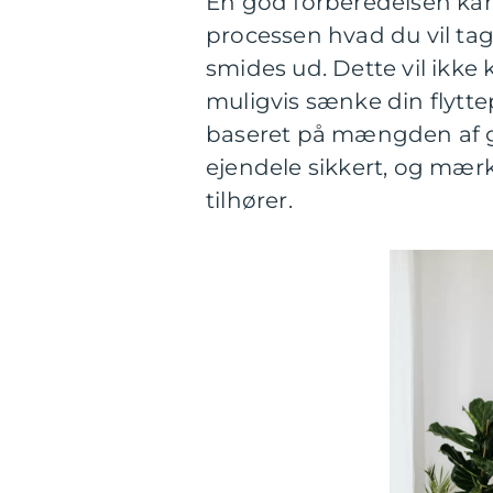
En god forberedelsen kan 
processen hvad du vil ta
smides ud. Dette vil ikk
muligvis sænke din flytte
baseret på mængden af 
ejendele sikkert, og mær
tilhører.