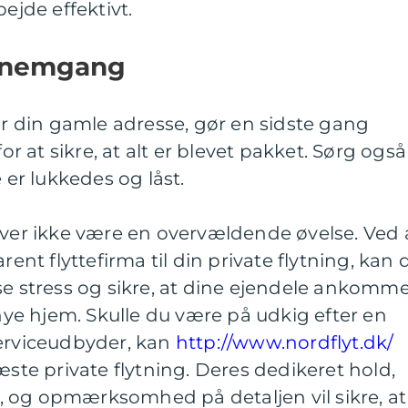
bejde effektivt.
ennemgang
der din gamle adresse, gør en sidste gang
 at sikre, at alt er blevet pakket. Sørg også
 er lukkedes og låst.
øver ikke være en overvældende øvelse. Ved 
rent flyttefirma til din private flytning, kan 
se stress og sikre, at dine ejendele ankomm
 nye hjem. Skulle du være på udkig efter en
serviceudbyder, kan
http://www.nordflyt.dk/
æste private flytning. Deres dedikeret hold,
 og opmærksomhed på detaljen vil sikre, at