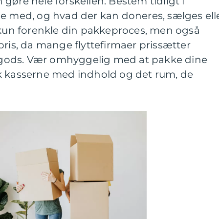
gøre hele forskellen. Bestem tidligt i
ge med, og hvad der kan doneres, sælges ell
e kun forenkle din pakkeproces, men også
pris, da mange flyttefirmaer prissætter
gods. Vær omhyggelig med at pakke dine
k kasserne med indhold og det rum, de