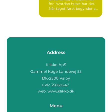
for, hvordan huset har det.
Når taget først begynder a...
Address
web:
www.klikko.dk
Menu