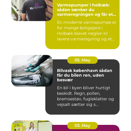
Varmepumper i holbæk:
sådan sænker du
varmeregningen og får et
bedre indeklima
En moderne varmepumpe er
for mange boligejere i
Holbæk blevet nøglen til
lavere varmeregning og et
m...
05. May
Bilvask københavn sådan
får du bilen ren, uden
besvær
En bil i byen bliver hurtigt
beskidt. Regn, pollen,
bremsestøv, fugleklatter og
vejsalt sætter sig s...
03. May