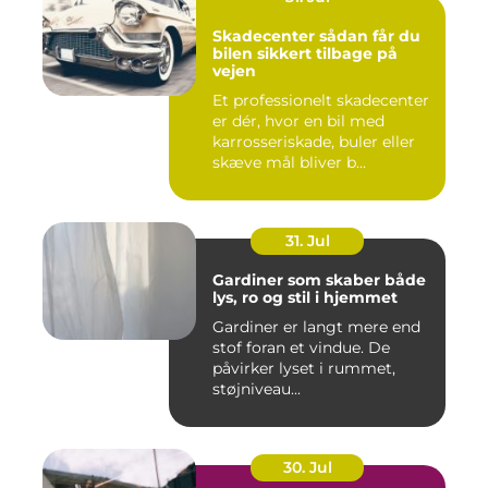
Skadecenter sådan får du
bilen sikkert tilbage på
vejen
Et professionelt skadecenter
er dér, hvor en bil med
karrosseriskade, buler eller
skæve mål bliver b...
31. Jul
Gardiner som skaber både
lys, ro og stil i hjemmet
Gardiner er langt mere end
stof foran et vindue. De
påvirker lyset i rummet,
støjniveau...
30. Jul