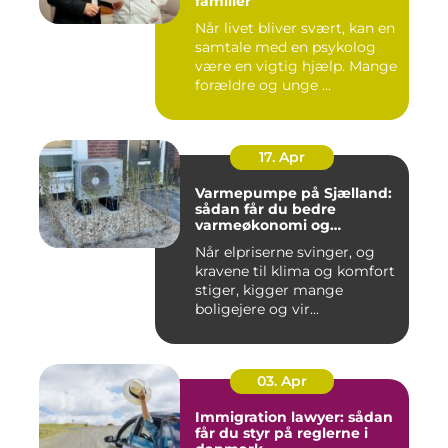
familier
Når livet bliver svært, kan en
samtale med en psykolog
være en vigtig hjælp. Mange
forældre og unge ...
17. Apr
Varmepumpe på Sjælland:
sådan får du bedre
varmeøkonomi og
indeklima
Når elpriserne svinger, og
kravene til klima og komfort
stiger, kigger mange
boligejere og vir...
03. Apr
Immigration lawyer: sådan
får du styr på reglerne i