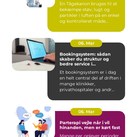
En Tågekanon bruges til at
bekæmpe støv, lugt og
partikler i luften på en enkel
og kontrolleret måde...
06. Mar
Bookingsystem: sådan
skaber du struktur og
bedre service i
sundhedssektoren
Et bookingsystem er i dag
en helt central del af driften i
mange klinikker,
privathospitaler og andr...
06. Mar
Parterapi vejle når i vil
hinanden, men er kørt fast
Mange par oplever perioder,