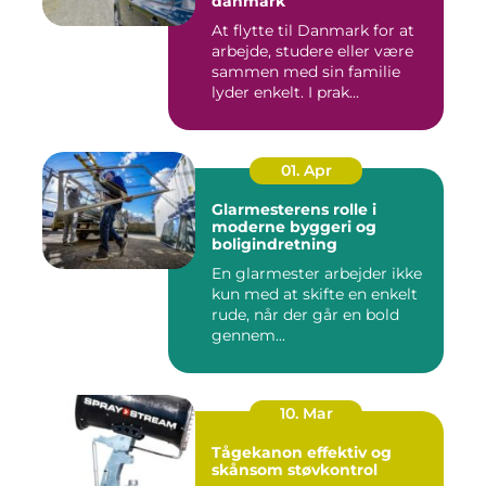
danmark
At flytte til Danmark for at
arbejde, studere eller være
sammen med sin familie
lyder enkelt. I prak...
01. Apr
Glarmesterens rolle i
moderne byggeri og
boligindretning
En glarmester arbejder ikke
kun med at skifte en enkelt
rude, når der går en bold
gennem...
10. Mar
Tågekanon effektiv og
skånsom støvkontrol