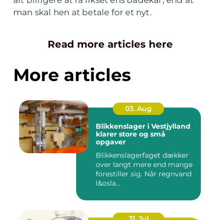
alt billigere at få fikset ens badekar, end at
man skal hen at betale for et nyt.
Read more articles here
More articles
03. Aug
Blikkenslager i Vestjylland
klarer store og små
opgaver
Blikkenslagerfaget dækker
over langt mere end mange
forestiller sig. Når regnvand
l&osla...
31. Jul