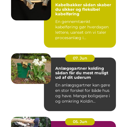
Kabelbakker sådan skaber
du sikker og fleksibel
kabelføring
En gennemtænkt
kabelføring gør hverdagen
lettere, uanset om vi taler
procesanlæg i
fødevareindustrie...
07. Jun
Anlægsgartner kolding
sådan får du mest muligt
ud af dit uderum
En anlægsgartner kan gøre
en stor forskel for både hus
og have. Mange boligejere i
og omkring Koldin...
05. Jun