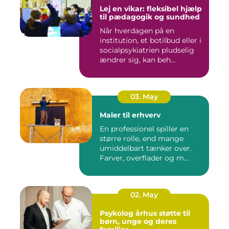
Lej en vikar: fleksibel hjælp
til pædagogik og sundhed
Når hverdagen på en
institution, et botilbud eller i
socialpsykiatrien pludselig
ændrer sig, kan beh...
03. May
Maler til erhverv
En professionel spiller en
større rolle, end mange
umiddelbart tænker over.
Farver, overflader og m...
02. May
Psykolog århus støtte til
børn, unge og deres