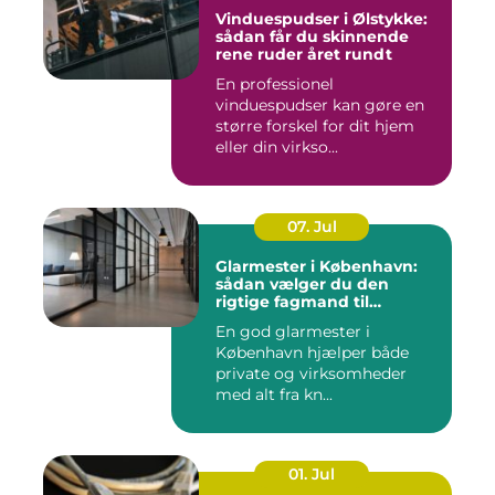
Vinduespudser i Ølstykke:
sådan får du skinnende
rene ruder året rundt
En professionel
vinduespudser kan gøre en
større forskel for dit hjem
eller din virkso...
07. Jul
Glarmester i København:
sådan vælger du den
rigtige fagmand til
glasopgaver
En god glarmester i
København hjælper både
private og virksomheder
med alt fra kn...
01. Jul