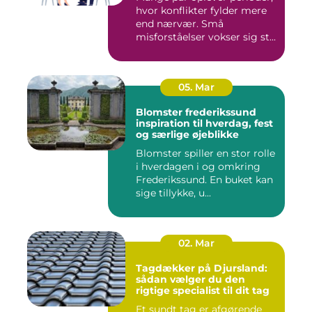
hvor konflikter fylder mere
end nærvær. Små
misforståelser vokser sig st...
05. Mar
Blomster frederikssund
inspiration til hverdag, fest
og særlige øjeblikke
Blomster spiller en stor rolle
i hverdagen i og omkring
Frederikssund. En buket kan
sige tillykke, u...
02. Mar
Tagdækker på Djursland:
sådan vælger du den
rigtige specialist til dit tag
Et sundt tag er afgørende