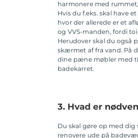
harmonere med rummet, m
Hvis du f.eks. skal have et
hvor der allerede er et af
og VVS-manden, fordi toil
Herudover skal du også p
skærmet af fra vand. På 
dine pæne møbler med tid
badekarret.
3. Hvad er nødve
Du skal gøre op med dig s
renovere ude på badevær