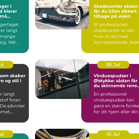
ager i
Skadecenter sådan
d klarer
får du bilen sikkert
små
tilbage på vejen
agerfaget
Et professionelt
er langt
skadecenter er dér,
 mange
hvor en bil med
 sig. Når
karrosseriskade, bule
&osla...
eller skæve mål bliv
b...
ul
30. Jul
 som skaber
Vinduespudser i
o og stil i
Ølstykke: sådan får
du skinnende rene
ruder året rundt
r langt
En professionel
stof foran
vinduespudser kan
 De påvirker
gøre en større forske
mmet,
for dit hjem eller din
..
virkso...
Jul
01. Jul