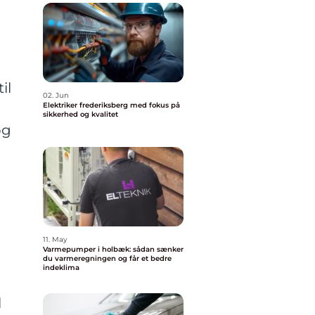
il
02. Jun
Elektriker frederiksberg med fokus på
sikkerhed og kvalitet
og
11. May
Varmepumper i holbæk: sådan sænker
du varmeregningen og får et bedre
indeklima
l