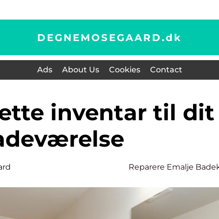
DEGNEMOSEGAARD.
dk
Ads
About Us
Cookies
Contact
adeværelse
ard
Reparere Emalje Bade