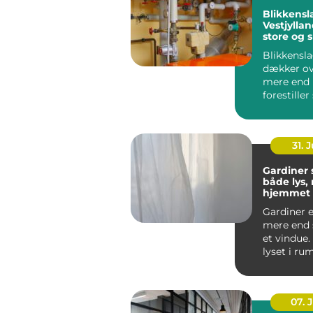
Blikkensl
Vestjyllan
store og 
opgaver
Blikkensl
dækker ov
mere end
forestiller
regnvand l
31. J
Gardiner
både lys, r
hjemmet
Gardiner e
mere end 
et vindue.
lyset i ru
støjniveau.
07. 