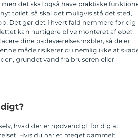
en det skal også have praktiske funktione
 nyt toilet, så skal det muligvis stå det sted,
løb. Det gør det i hvert fald nemmere for dig
ettet kan hurtigere blive monteret afløbet.
lacere dine badeværelsesmøbler, så de er
denne måde risikerer du nemlig ikke at skad
en, grundet vand fra bruseren eller
ndigt?
elv, hvad der er nødvendigt for dig at
elset. Hvis du har et meget gammelt