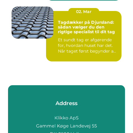
02. Mar
Tagdækker på Djursland:
sådan vælger du den
rigtige specialist til dit tag
Et sundt tag er afgørende
for, hvordan huset har det.
Når taget først begynder a...
Address