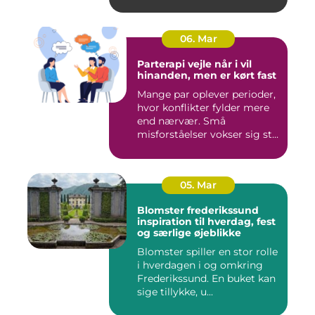
06. Mar
Parterapi vejle når i vil
hinanden, men er kørt fast
Mange par oplever perioder,
hvor konflikter fylder mere
end nærvær. Små
misforståelser vokser sig st...
05. Mar
Blomster frederikssund
inspiration til hverdag, fest
og særlige øjeblikke
Blomster spiller en stor rolle
i hverdagen i og omkring
Frederikssund. En buket kan
sige tillykke, u...