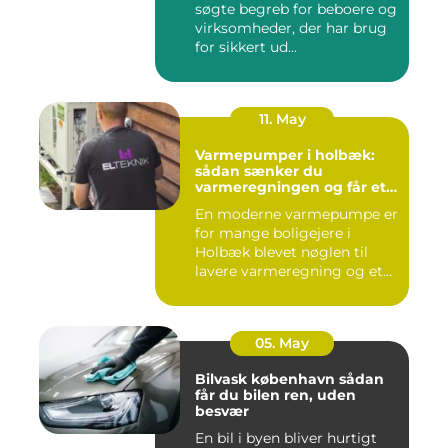
søgte begreb for beboere og
virksomheder, der har brug
for sikkert ud...
11. May
Varmepumper i holbæk:
sådan sænker du
varmeregningen og får et
bedre indeklima
En moderne varmepumpe er
for mange boligejere i
Holbæk blevet nøglen til
lavere varmeregning og et
m...
05. May
Bilvask københavn sådan
får du bilen ren, uden
besvær
En bil i byen bliver hurtigt