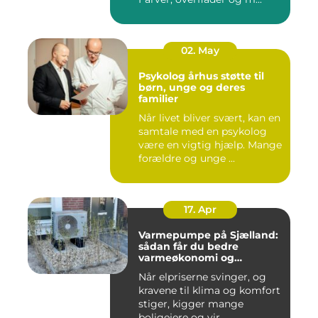
02. May
Psykolog århus støtte til
børn, unge og deres
familier
Når livet bliver svært, kan en
samtale med en psykolog
være en vigtig hjælp. Mange
forældre og unge ...
17. Apr
Varmepumpe på Sjælland:
sådan får du bedre
varmeøkonomi og
indeklima
Når elpriserne svinger, og
kravene til klima og komfort
stiger, kigger mange
boligejere og vir...