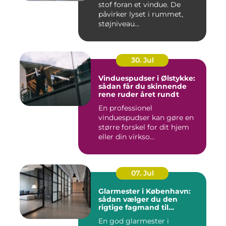
stof foran et vindue. De
påvirker lyset i rummet,
støjniveau...
30. Jul
Vinduespudser i Ølstykke:
sådan får du skinnende
rene ruder året rundt
En professionel
vinduespudser kan gøre en
større forskel for dit hjem
eller din virkso...
07. Jul
Glarmester i København:
sådan vælger du den
rigtige fagmand til
glasopgaver
En god glarmester i