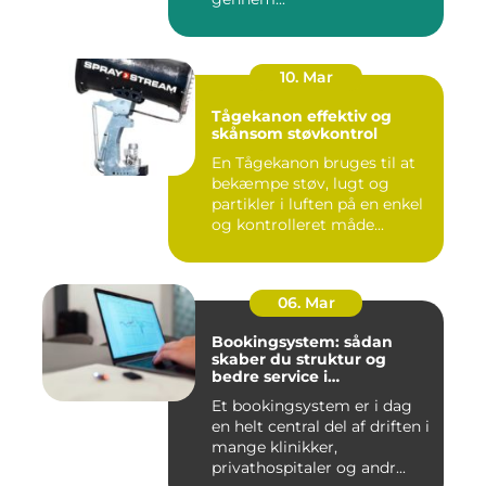
10. Mar
Tågekanon effektiv og
skånsom støvkontrol
En Tågekanon bruges til at
bekæmpe støv, lugt og
partikler i luften på en enkel
og kontrolleret måde...
06. Mar
Bookingsystem: sådan
skaber du struktur og
bedre service i
sundhedssektoren
Et bookingsystem er i dag
en helt central del af driften i
mange klinikker,
privathospitaler og andr...