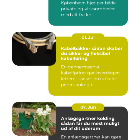
København hjælper både
private og virksomheder
med alt fra kn...
01. Jul
Kabelbakker sådan skaber
du sikker og fleksibel
kabelføring
En gennemtænkt
kabelføring gør hverdagen
lettere, uanset om vi taler
procesanlæg i
fødevareindustrie...
07. Jun
Anlægsgartner kolding
sådan får du mest muligt
ud af dit uderum
En anlægsgartner kan gøre