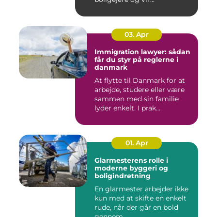
03. Apr
Immigration lawyer: sådan
får du styr på reglerne i
danmark
At flytte til Danmark for at
arbejde, studere eller være
sammen med sin familie
lyder enkelt. I prak...
01. Apr
Glarmesterens rolle i
moderne byggeri og
boligindretning
En glarmester arbejder ikke
kun med at skifte en enkelt
rude, når der går en bold
gennem...