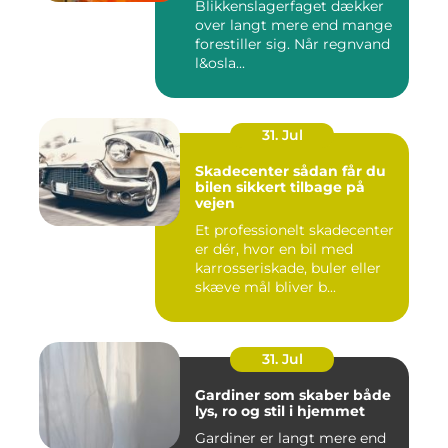
Blikkenslagerfaget dækker
over langt mere end mange
forestiller sig. Når regnvand
l&osla...
31. Jul
Skadecenter sådan får du
bilen sikkert tilbage på
vejen
Et professionelt skadecenter
er dér, hvor en bil med
karrosseriskade, buler eller
skæve mål bliver b...
31. Jul
Gardiner som skaber både
lys, ro og stil i hjemmet
Gardiner er langt mere end