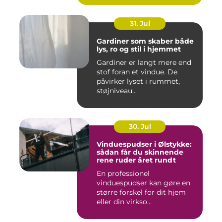
31. Jul
Gardiner som skaber både
lys, ro og stil i hjemmet
Gardiner er langt mere end
stof foran et vindue. De
påvirker lyset i rummet,
støjniveau...
30. Jul
Vinduespudser i Ølstykke:
sådan får du skinnende
rene ruder året rundt
En professionel
vinduespudser kan gøre en
større forskel for dit hjem
eller din virkso...