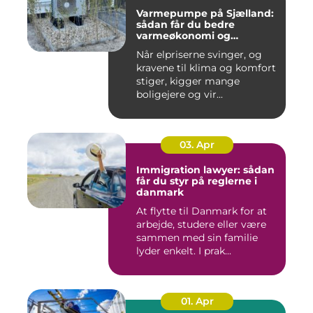
Varmepumpe på Sjælland:
sådan får du bedre
varmeøkonomi og
indeklima
Når elpriserne svinger, og
kravene til klima og komfort
stiger, kigger mange
boligejere og vir...
03. Apr
Immigration lawyer: sådan
får du styr på reglerne i
danmark
At flytte til Danmark for at
arbejde, studere eller være
sammen med sin familie
lyder enkelt. I prak...
01. Apr