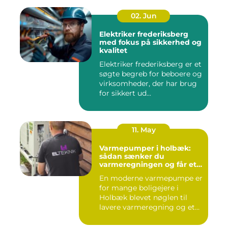
02. Jun
Elektriker frederiksberg
med fokus på sikkerhed og
kvalitet
Elektriker frederiksberg er et
søgte begreb for beboere og
virksomheder, der har brug
for sikkert ud...
11. May
Varmepumper i holbæk:
sådan sænker du
varmeregningen og får et
bedre indeklima
En moderne varmepumpe er
for mange boligejere i
Holbæk blevet nøglen til
lavere varmeregning og et
m...