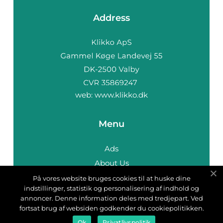
Address
web:
www.klikko.dk
Menu
Ads
About Us
Cookies
På vores website bruges cookies til at huske dine
indstillinger, statistik og personalisering af indhold og
Contact
annoncer. Denne information deles med tredjepart. Ved
Sitemap
fortsat brug af websiden godkender du cookiepolitikken.
Ok
Privatlivspolitik