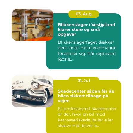
03. Aug
Blikkenslager i Vestjylland
klarer store og små
opgaver
Blikkenslagerfaget dækker
over langt mere end mange
forestiller sig. Når regnvand
l&osla...
31. Jul
Skadecenter sådan får du
bilen sikkert tilbage på
vejen
Et professionelt skadecenter
er dér, hvor en bil med
karrosseriskade, buler eller
skæve mål bliver b...