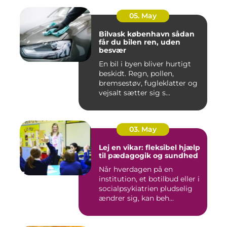
05. May
Bilvask københavn sådan
får du bilen ren, uden
besvær
En bil i byen bliver hurtigt
beskidt. Regn, pollen,
bremsestøv, fugleklatter og
vejsalt sætter sig s...
03. May
Lej en vikar: fleksibel hjælp
til pædagogik og sundhed
Når hverdagen på en
institution, et botilbud eller i
socialpsykiatrien pludselig
ændrer sig, kan beh...