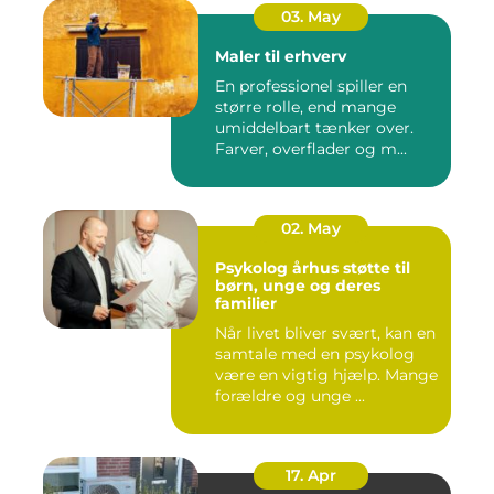
03. May
Maler til erhverv
En professionel spiller en
større rolle, end mange
umiddelbart tænker over.
Farver, overflader og m...
02. May
Psykolog århus støtte til
børn, unge og deres
familier
Når livet bliver svært, kan en
samtale med en psykolog
være en vigtig hjælp. Mange
forældre og unge ...
17. Apr