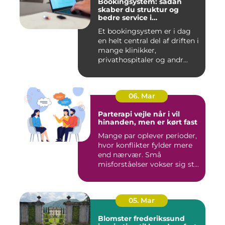
Bookingsystem: sådan
skaber du struktur og
bedre service i
sundhedssektoren
Et bookingsystem er i dag
en helt central del af driften i
mange klinikker,
privathospitaler og andr...
06. Mar
Parterapi vejle når i vil
hinanden, men er kørt fast
Mange par oplever perioder,
hvor konflikter fylder mere
end nærvær. Små
misforståelser vokser sig st...
05. Mar
Blomster frederikssund