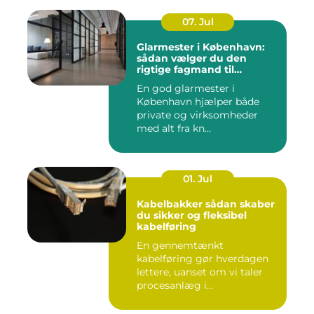
07. Jul
Glarmester i København:
sådan vælger du den
rigtige fagmand til
glasopgaver
En god glarmester i
København hjælper både
private og virksomheder
med alt fra kn...
01. Jul
Kabelbakker sådan skaber
du sikker og fleksibel
kabelføring
En gennemtænkt
kabelføring gør hverdagen
lettere, uanset om vi taler
procesanlæg i
fødevareindustrie...