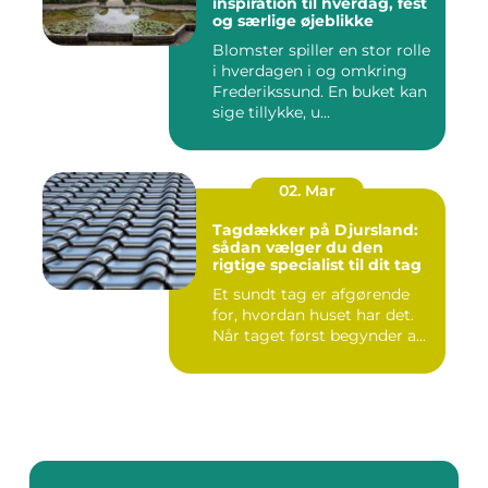
inspiration til hverdag, fest
og særlige øjeblikke
Blomster spiller en stor rolle
i hverdagen i og omkring
Frederikssund. En buket kan
sige tillykke, u...
02. Mar
Tagdækker på Djursland:
sådan vælger du den
rigtige specialist til dit tag
Et sundt tag er afgørende
for, hvordan huset har det.
Når taget først begynder a...