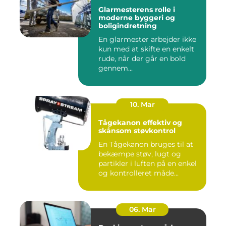
Glarmesterens rolle i
moderne byggeri og
boligindretning
En glarmester arbejder ikke
kun med at skifte en enkelt
rude, når der går en bold
gennem...
10. Mar
Tågekanon effektiv og
skånsom støvkontrol
En Tågekanon bruges til at
bekæmpe støv, lugt og
partikler i luften på en enkel
og kontrolleret måde...
06. Mar