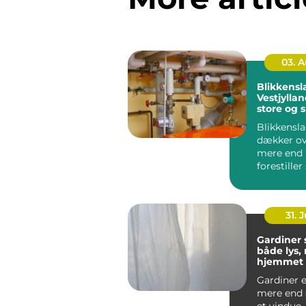
03. 
Blikkensl
Vestjyllan
store og 
opgaver
Blikkensl
dækker ov
mere end
forestiller
regnvand l
31. J
Gardiner
både lys, r
hjemmet
Gardiner e
mere end 
et vindue.