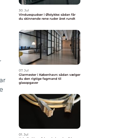
30. Jul
Vinduespudser i Ølstykke: sådan får
du skinnende rene ruder året rundt
r
07. Jul
Glarmester i København: sådan vælger
ar
du den rigtige fagmand til
glasopgaver
re
01. Jul