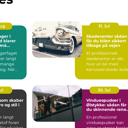
Aug
31. Jul
ager i
Skadecenter sådan
d klarer
får du bilen sikkert
små
tilbage på vejen
agerfaget
Et professionelt
er langt
skadecenter er dér,
 mange
hvor en bil med
 sig. Når
karrosseriskade, bule
&osla...
eller skæve mål bliv
b...
ul
30. Jul
 som skaber
Vinduespudser i
o og stil i
Ølstykke: sådan får
du skinnende rene
ruder året rundt
r langt
En professionel
stof foran
vinduespudser kan
 De påvirker
gøre en større forske