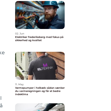
02. Jun
Elektriker frederiksberg med fokus på
sikkerhed og kvalitet
ke
11. May
Varmepumper i holbæk: sådan sænker
du varmeregningen og får et bedre
indeklima
l
på