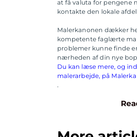
at få valuta for pengene
kontakte den lokale afde
Malerkanonen dækker he
kompetente faglærte maler
problemer kunne finde e
nærheden af din nye bop
Du kan læse mere, og indh
malerarbejde, på Maler
.
Rea
More articl