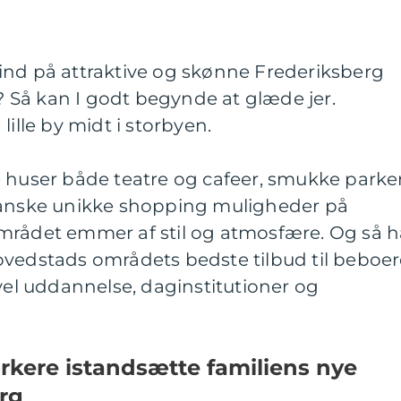
te ind på attraktive og skønne Frederiksberg
Så kan I godt begynde at glæde jer.
lille by midt i storbyen.
ser både teatre og cafeer, smukke parke
ganske unikke shopping muligheder på
mrådet emmer af stil og atmosfære. Og så h
ovedstads områdets bedste tilbud til beboe
åvel uddannelse, daginstitutioner og
kere istandsætte familiens nye
rg