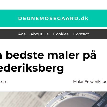
DEGNEMOSEGAARD.
dk
Ads
About Us
Cookies
Contact
ederiksberg
sen
Maler Frederiksb