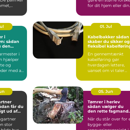
mmet,
for dit hjem eller din
..
virkso...
Jul
01. Jul
r i
Kabelbakker sådan
n: sådan
skaber du sikker og
u den
fleksibel kabelførin
agmand til
armester i
En gennemtænkt
ver
n hjælper
kabelføring gør
ate og
hverdagen lettere,
der med alt
uanset om vi taler
procesanlæg i
fødevareindustrie...
Jun
05. Jun
rtner
Tømrer i herlev
sådan vælger du
gt ud af
den rette fagmand
um
til dit projekt
gartner
Når du står over for 
n stor
bygge- eller
r både hus
renoveringsprojekt i