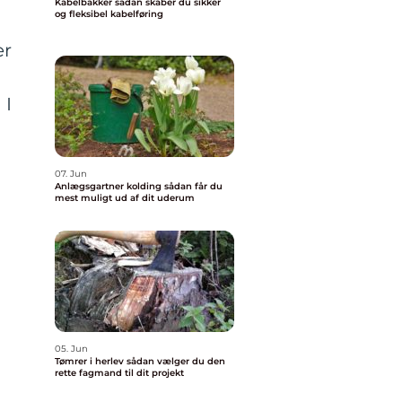
Kabelbakker sådan skaber du sikker
og fleksibel kabelføring
er
 I
07. Jun
Anlægsgartner kolding sådan får du
mest muligt ud af dit uderum
05. Jun
Tømrer i herlev sådan vælger du den
rette fagmand til dit projekt