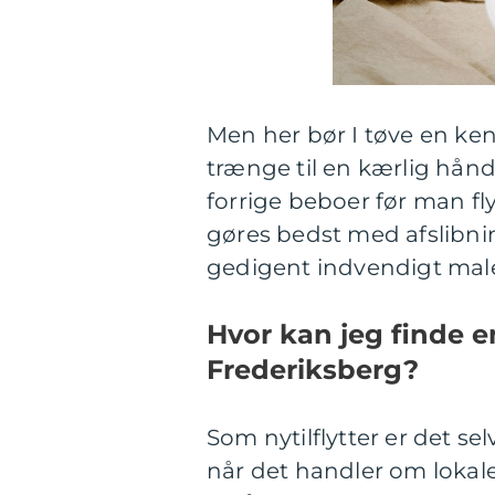
Men her bør I tøve en ke
trænge til en kærlig hånd f
forrige beboer før man flyt
gøres bedst med afslibni
gedigent indvendigt male
Hvor kan jeg finde e
Frederiksberg?
Som nytilflytter er det selv
når det handler om lokale