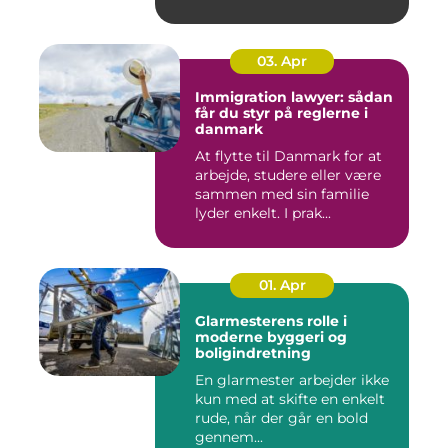
03. Apr
Immigration lawyer: sådan
får du styr på reglerne i
danmark
At flytte til Danmark for at
arbejde, studere eller være
sammen med sin familie
lyder enkelt. I prak...
01. Apr
Glarmesterens rolle i
moderne byggeri og
boligindretning
En glarmester arbejder ikke
kun med at skifte en enkelt
rude, når der går en bold
gennem...