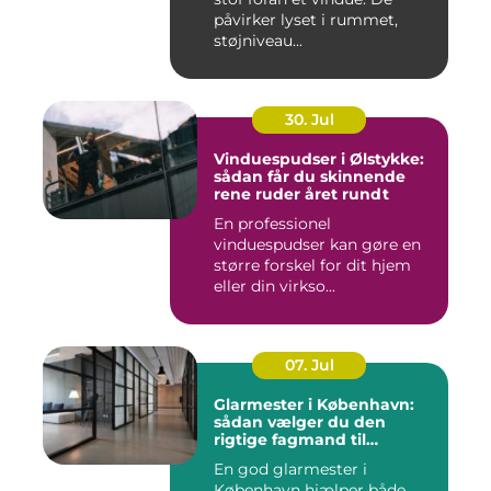
påvirker lyset i rummet,
støjniveau...
30. Jul
Vinduespudser i Ølstykke:
sådan får du skinnende
rene ruder året rundt
En professionel
vinduespudser kan gøre en
større forskel for dit hjem
eller din virkso...
07. Jul
Glarmester i København:
sådan vælger du den
rigtige fagmand til
glasopgaver
En god glarmester i
København hjælper både