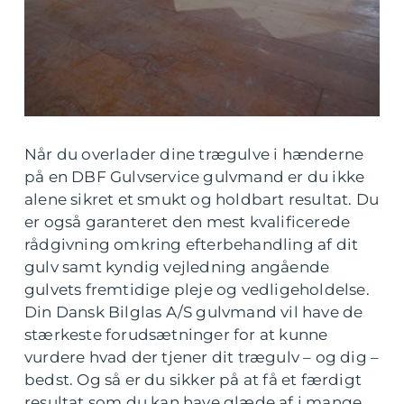
Når du overlader dine trægulve i hænderne
på en DBF Gulvservice gulvmand er du ikke
alene sikret et smukt og holdbart resultat. Du
er også garanteret den mest kvalificerede
rådgivning omkring efterbehandling af dit
gulv samt kyndig vejledning angående
gulvets fremtidige pleje og vedligeholdelse.
Din Dansk Bilglas A/S gulvmand vil have de
stærkeste forudsætninger for at kunne
vurdere hvad der tjener dit trægulv – og dig –
bedst. Og så er du sikker på at få et færdigt
resultat som du kan have glæde af i mange