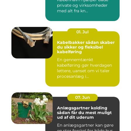
private og virksomheder
med alt fra kn...
01. Jul
Kabelbakker sådan skaber
du sikker og fleksibel
kabelføring
En gennemtænkt
kabelføring gør hverdagen
lettere, uanset om vi taler
procesanlæg i
fødevareindustrie...
07. Jun
Anlægsgartner kolding
sådan får du mest muligt
ud af dit uderum
En anlægsgartner kan gøre
en stor forskel for både hus