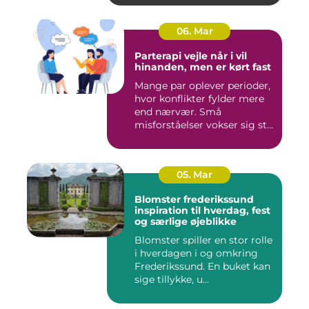
06. Mar
Parterapi vejle når i vil
hinanden, men er kørt fast
Mange par oplever perioder,
hvor konflikter fylder mere
end nærvær. Små
misforståelser vokser sig st...
05. Mar
Blomster frederikssund
inspiration til hverdag, fest
og særlige øjeblikke
Blomster spiller en stor rolle
i hverdagen i og omkring
Frederikssund. En buket kan
sige tillykke, u...