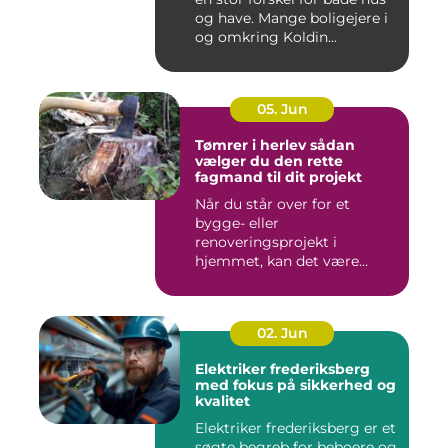
og have. Mange boligejere i
og omkring Koldin...
05. Jun
Tømrer i herlev sådan
vælger du den rette
fagmand til dit projekt
Når du står over for et
bygge- eller
renoveringsprojekt i
hjemmet, kan det være
svært at vide, hvor ...
02. Jun
Elektriker frederiksberg
med fokus på sikkerhed og
kvalitet
Elektriker frederiksberg er et
søgte begreb for beboere og