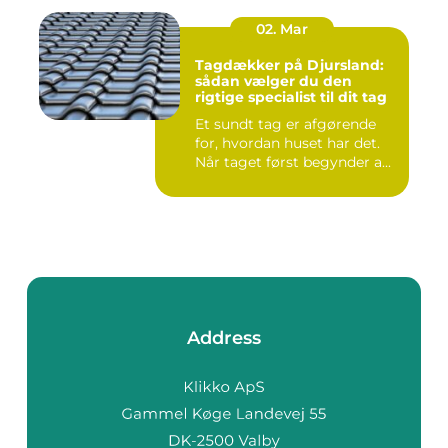
02. Mar
Tagdækker på Djursland:
sådan vælger du den
rigtige specialist til dit tag
Et sundt tag er afgørende
for, hvordan huset har det.
Når taget først begynder a...
Address