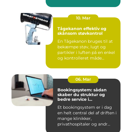
10. Mar
Tågekanon effektiv og
skånsom støvkontrol
En Tågekanon bruges til at
bekæmpe støv, lugt og
partikler i luften på en enkel
og kontrolleret måde...
06. Mar
Bookingsystem: sådan
skaber du struktur og
bedre service i
sundhedssektoren
Et bookingsystem er i dag
en helt central del af driften i
mange klinikker,
privathospitaler og andr...