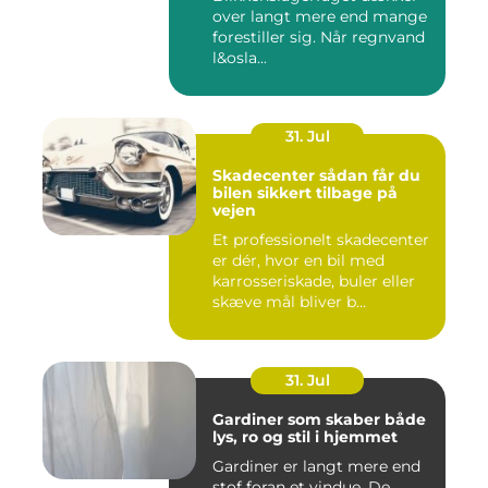
over langt mere end mange
forestiller sig. Når regnvand
l&osla...
31. Jul
Skadecenter sådan får du
bilen sikkert tilbage på
vejen
Et professionelt skadecenter
er dér, hvor en bil med
karrosseriskade, buler eller
skæve mål bliver b...
31. Jul
Gardiner som skaber både
lys, ro og stil i hjemmet
Gardiner er langt mere end
stof foran et vindue. De