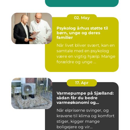
02. May
Psykolog århus støtte til
børn, unge og deres
familier
Når livet bliver svært, kan en
samtale med en psykolog
være en vigtig hjælp. Mange
forældre og unge ...
17. Apr
Varmepumpe på Sjælland:
sådan får du bedre
varmeøkonomi og
indeklima
Når elpriserne svinger, og
kravene til klima og komfort
stiger, kigger mange
boligejere og vir...