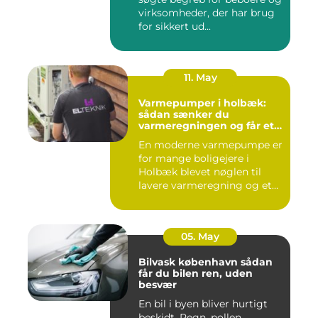
virksomheder, der har brug
for sikkert ud...
11. May
Varmepumper i holbæk:
sådan sænker du
varmeregningen og får et
bedre indeklima
En moderne varmepumpe er
for mange boligejere i
Holbæk blevet nøglen til
lavere varmeregning og et
m...
05. May
Bilvask københavn sådan
får du bilen ren, uden
besvær
En bil i byen bliver hurtigt
beskidt. Regn, pollen,