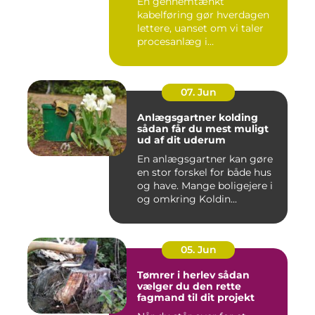
En gennemtænkt
kabelføring gør hverdagen
lettere, uanset om vi taler
procesanlæg i
fødevareindustrie...
07. Jun
Anlægsgartner kolding
sådan får du mest muligt
ud af dit uderum
En anlægsgartner kan gøre
en stor forskel for både hus
og have. Mange boligejere i
og omkring Koldin...
05. Jun
Tømrer i herlev sådan
vælger du den rette
fagmand til dit projekt