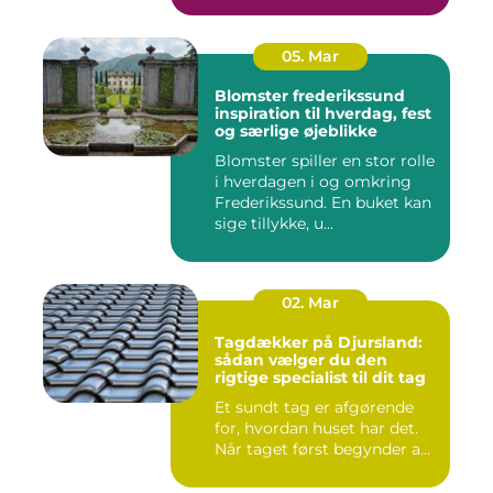
05. Mar
Blomster frederikssund
inspiration til hverdag, fest
og særlige øjeblikke
Blomster spiller en stor rolle
i hverdagen i og omkring
Frederikssund. En buket kan
sige tillykke, u...
02. Mar
Tagdækker på Djursland:
sådan vælger du den
rigtige specialist til dit tag
Et sundt tag er afgørende
for, hvordan huset har det.
Når taget først begynder a...