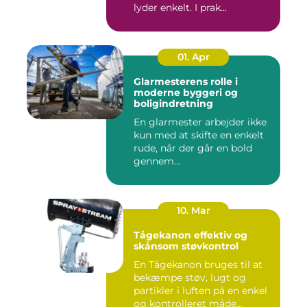
lyder enkelt. I prak...
01. Apr
Glarmesterens rolle i
moderne byggeri og
boligindretning
En glarmester arbejder ikke
kun med at skifte en enkelt
rude, når der går en bold
gennem...
10. Mar
Tågekanon effektiv og
skånsom støvkontrol
En Tågekanon bruges til at
bekæmpe støv, lugt og
partikler i luften på en enkel
og kontrolleret måde...