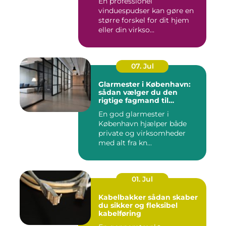
En professionel
vinduespudser kan gøre en
større forskel for dit hjem
eller din virkso...
07. Jul
Glarmester i København:
sådan vælger du den
rigtige fagmand til
glasopgaver
En god glarmester i
København hjælper både
private og virksomheder
med alt fra kn...
01. Jul
Kabelbakker sådan skaber
du sikker og fleksibel
kabelføring