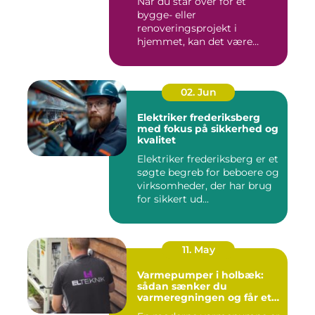
Når du står over for et
bygge- eller
renoveringsprojekt i
hjemmet, kan det være
svært at vide, hvor ...
02. Jun
Elektriker frederiksberg
med fokus på sikkerhed og
kvalitet
Elektriker frederiksberg er et
søgte begreb for beboere og
virksomheder, der har brug
for sikkert ud...
11. May
Varmepumper i holbæk:
sådan sænker du
varmeregningen og får et
bedre indeklima