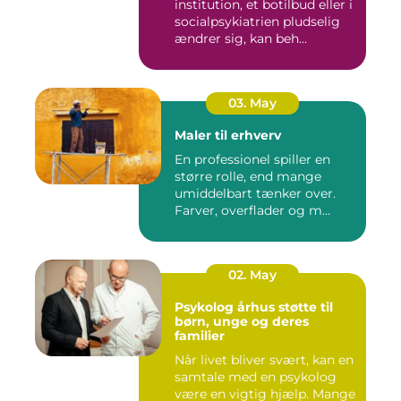
institution, et botilbud eller i
socialpsykiatrien pludselig
ændrer sig, kan beh...
03. May
Maler til erhverv
En professionel spiller en
større rolle, end mange
umiddelbart tænker over.
Farver, overflader og m...
02. May
Psykolog århus støtte til
børn, unge og deres
familier
Når livet bliver svært, kan en
samtale med en psykolog
være en vigtig hjælp. Mange