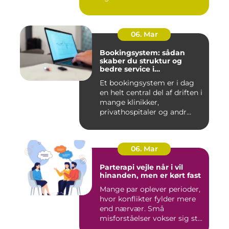
06. Mar
Bookingsystem: sådan
skaber du struktur og
bedre service i
sundhedssektoren
Et bookingsystem er i dag
en helt central del af driften i
mange klinikker,
privathospitaler og andr...
06. Mar
Parterapi vejle når i vil
hinanden, men er kørt fast
Mange par oplever perioder,
hvor konflikter fylder mere
end nærvær. Små
misforståelser vokser sig st...