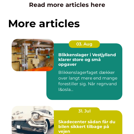
Read more articles here
More articles
03. Aug
Blikkenslager i Vestjylland
klarer store og små
opgaver
Blikkenslagerfaget dækker
over langt mere end mange
forestiller sig. Når regnvand
l&osla...
31. Jul
Skadecenter sådan får du
bilen sikkert tilbage på
vejen