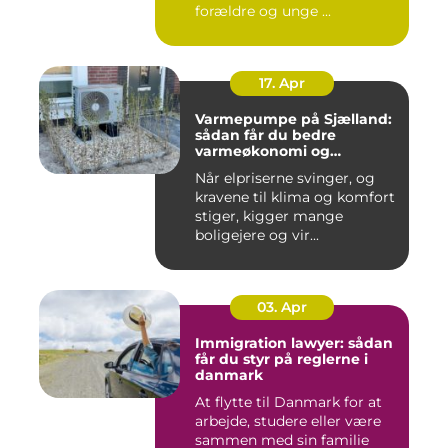
forældre og unge ...
17. Apr
Varmepumpe på Sjælland:
sådan får du bedre
varmeøkonomi og
indeklima
Når elpriserne svinger, og
kravene til klima og komfort
stiger, kigger mange
boligejere og vir...
03. Apr
Immigration lawyer: sådan
får du styr på reglerne i
danmark
At flytte til Danmark for at
arbejde, studere eller være
sammen med sin familie