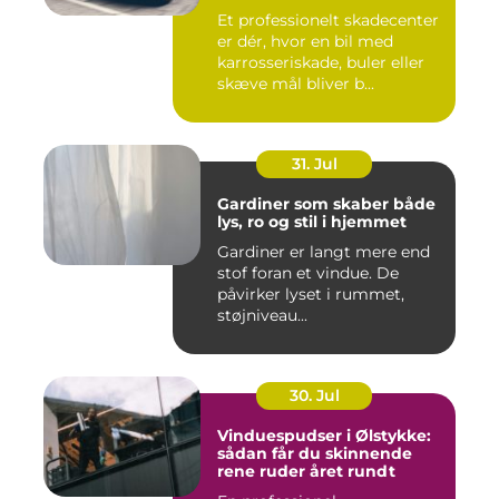
Et professionelt skadecenter
er dér, hvor en bil med
karrosseriskade, buler eller
skæve mål bliver b...
31. Jul
Gardiner som skaber både
lys, ro og stil i hjemmet
Gardiner er langt mere end
stof foran et vindue. De
påvirker lyset i rummet,
støjniveau...
30. Jul
Vinduespudser i Ølstykke:
sådan får du skinnende
rene ruder året rundt