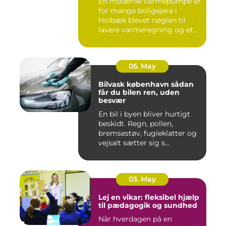
En moderne varmepumpe er
for mange boligejere i
Holbæk blevet nøglen til
lavere varmeregning og et
m...
05. May
Bilvask københavn sådan
får du bilen ren, uden
besvær
En bil i byen bliver hurtigt
beskidt. Regn, pollen,
bremsestøv, fugleklatter og
vejsalt sætter sig s...
03. May
Lej en vikar: fleksibel hjælp
til pædagogik og sundhed
Når hverdagen på en